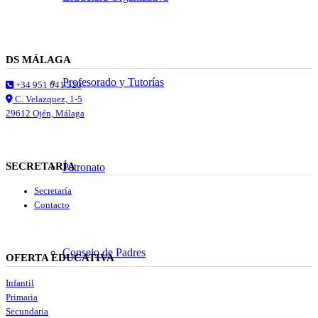
DS MÁLAGA
Profesorado y Tutorías
+34 951 041 520
C. Velazquez, 1-5
29612 Ojén, Málaga
SECRETARÍA
Patronato
Secretaría
Contacto
Consejo de Padres
OFERTA EDUCATIVA
Infantil
Primaria
Secundaria