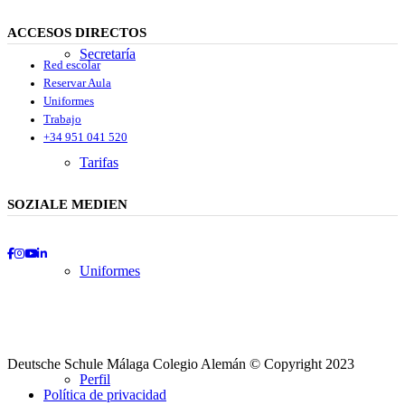
ACCESOS DIRECTOS
Secretaría
Red escolar
Reservar Aula
Uniformes
Trabajo
+34 951 041 520
Tarifas
SOZIALE MEDIEN
Uniformes
Facebook
Instagram
Youtube
LinkedIn
Deutsche Schule Málaga Colegio Alemán © Copyright 2023
Perfil
Política de privacidad