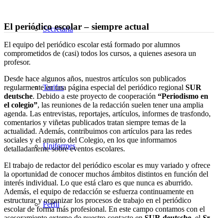
El periódico escolar – siempre actual
Secretaría
El equipo del periódico escolar está formado por alumnos
comprometidos de (casi) todos los cursos, a quienes asesora un
profesor.
Desde hace algunos años, nuestros artículos son publicados
Tarifas
regularmente en una página especial del periódico regional
SUR
deutsche
. Debido a este proyecto de cooperación
“Periodismo en
el colegio”
, las reuniones de la redacción suelen tener una amplia
agenda. Las entrevistas, reportajes, artículos, informes de trasfondo,
comentarios y viñetas publicados tratan siempre temas de la
actualidad. Además, contribuimos con artículos para las redes
sociales y el anuario del Colegio, en los que informamos
Uniformes
detalladamente sobre eventos escolares.
El trabajo de redactor del periódico escolar es muy variado y ofrece
la oportunidad de conocer muchos ámbitos distintos en función del
interés individual. Lo que está claro es que nunca es aburrido.
Además, el equipo de redacción se esfuerza continuamente en
estructurar y organizar los procesos de trabajo en el periódico
Perfil
escolar de forma más profesional. En este campo contamos con el
asesoramiento externo de nuestro contacto en
SUR deutsche
, el
Sr.