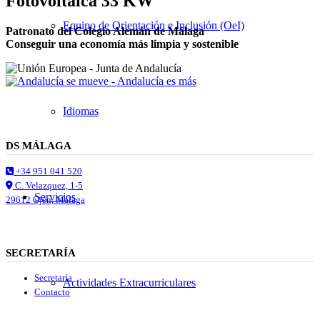
Fotovoltaica 33 KW
Equipo de Orientación e Inclusión (OeI)
Patronato del Colegio Alemán de Málaga
Conseguir una economía más limpia y sostenible
Idiomas
DS MÁLAGA
+34 951 041 520
C. Velazquez, 1-5
Servicios
29612 Ojén, Málaga
SECRETARÍA
Secretaría
Actividades Extracurriculares
Contacto