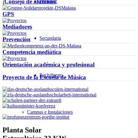
¡Consejo de alumnos!
Primaria
GPS
Mediadores
Secundaria
Prevención
Competencia mediática
Orientación académica y profesional
Bachillerato
Proyecto de la Escuela de Música
Campus e Instalaciones
Planta Solar