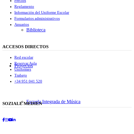
Precios
Reglamento
Información del Uniforme Escolar
Formularios administrativos
Anuarios
Biblioteca
ACCESOS DIRECTOS
Red escolar
Reservar Aula
Proyectos
Uniformes
Trabajo
+34 951 041 520
Escuela Integrada de Música
SOZIALE MEDIEN
Facebook
Instagram
Youtube
LinkedIn