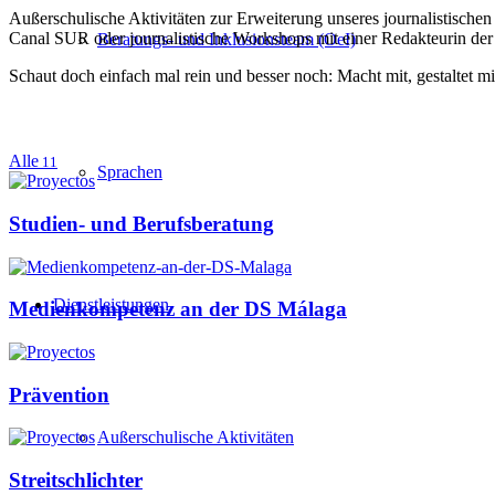
Außerschulische Aktivitäten zur Erweiterung unseres journalistische
Canal SUR oder journalistische Workshops mit einer Redakteurin de
Beratungs- und Inklusionsteam (OeI)
Schaut doch einfach mal rein und besser noch: Macht mit, gestaltet mit
Alle
11
Sprachen
Studien- und Berufsberatung
Dienstleistungen
Medienkompetenz an der DS Málaga
Prävention
Außerschulische Aktivitäten
Streitschlichter