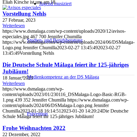
Eliah Kirsche ist uns am 18.
Jugend musiziert
Vorstellung Nehls
27 Februar, 2023
Weiterlesen
https://www.dsmalaga.com/wp-content/uploads/2020/12/avisos-
especiales.jpg
467
700
Jennifer Chumilla
Studien- und Berufsberatung
https://www.dsmalaga.com/wp-content/uploads/2024/06/DSMalaga-
Logo.png
Jennifer Chumilla
2023-02-27 13:45:49
2023-02-27
13:45:49
Vorstellung Nehls
Die Deutsche Schule Málaga feiert ihr 125-jähriges
Jubiläum!
Medienkompetenz an der DS Málaga
18 Januar, 2023
Weiterlesen
https://www.dsmalaga.com/wp-
content/uploads/2023/01/230116_DSMalaga-Logo-Basic-RGB-
1.png
439
352
Jennifer Chumilla
https://www.dsmalaga.com/wp-
content/uploads/2024/06/DSMalaga-Logo.png
Jennifer
Chumilla
2023-01-18 16:14:51
2023-01-20 14:20:24
Die Deutsche
Prävention
Schule Málaga feiert ihr 125-jähriges Jubiläum!
Frohe Weihnachten 2022
22 Dezember, 2022