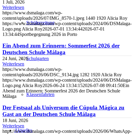
1 Juli, 2026
Weiterlesen
https://www.dsmalaga.com/wp-
content/uploads/2026/07/IMG_8570-1.jpeg
1440
1920
Alicia Roy
Schülerzeitung
https://www.dsmalaga.com/wp-content/uploads/2024/06/DSMalaga-
Logo.png
Alicia Roy
2026-07-01 13:34:44
2026-07-01
13:34:44
Sportbegegnung 2026 in Porto
Ein Abend zum Erinnern: Sommerfest 2026 der
Deutschen Schule Málaga
24 Juni, 2026
Schulgarten
Weiterlesen
https://www.dsmalaga.com/wp-
content/uploads/2026/06/DSC_9134.jpg
1282
1920
Alicia Roy
https://www.dsmalaga.com/wp-content/uploads/2024/06/DSMalaga-
Logo.png
Alicia Roy
2026-06-24 13:34:15
2026-07-08 09:41:50
Ein
Abend zum Erinnern: Sommerfest 2026 der Deutschen Schule
Klassenfahrten
Málaga
Der Festsaal als Universum die Cúpula Mágica zu
Gast an der Deutschen Schule Málaga
18 Juni, 2026
Weiterlesen
Aktuelles
https://www.dsmalaga.com/wp-content/uploads/2026/06/WhatsApp-