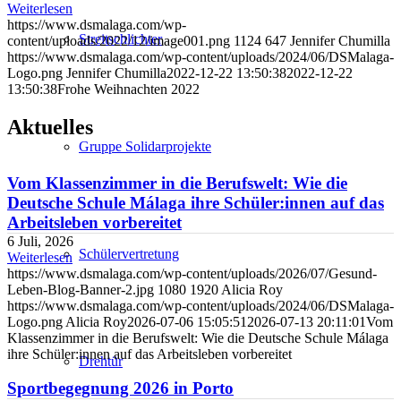
Weiterlesen
https://www.dsmalaga.com/wp-
Streitschlichter
content/uploads/2022/12/image001.png
1124
647
Jennifer Chumilla
https://www.dsmalaga.com/wp-content/uploads/2024/06/DSMalaga-
Logo.png
Jennifer Chumilla
2022-12-22 13:50:38
2022-12-22
13:50:38
Frohe Weihnachten 2022
Aktuelles
Gruppe Solidarprojekte
Vom Klassenzimmer in die Berufswelt: Wie die
Deutsche Schule Málaga ihre Schüler:innen auf das
Arbeitsleben vorbereitet
6 Juli, 2026
Schülervertretung
Weiterlesen
https://www.dsmalaga.com/wp-content/uploads/2026/07/Gesund-
Leben-Blog-Banner-2.jpg
1080
1920
Alicia Roy
https://www.dsmalaga.com/wp-content/uploads/2024/06/DSMalaga-
Logo.png
Alicia Roy
2026-07-06 15:05:51
2026-07-13 20:11:01
Vom
Klassenzimmer in die Berufswelt: Wie die Deutsche Schule Málaga
ihre Schüler:innen auf das Arbeitsleben vorbereitet
Drehtür
Sportbegegnung 2026 in Porto