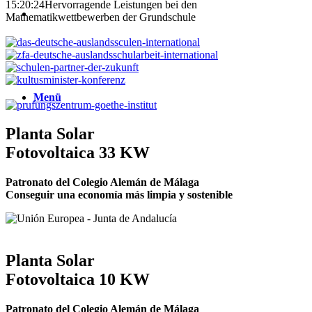
15:20:24
Hervorragende Leistungen bei den
Suche
Mathematikwettbewerben der Grundschule
Menü
Menü
Planta Solar
Fotovoltaica 33 KW
Patronato del Colegio Alemán de Málaga
Conseguir una economía más limpia y sostenible
Planta Solar
Fotovoltaica 10 KW
Patronato del Colegio Alemán de Málaga