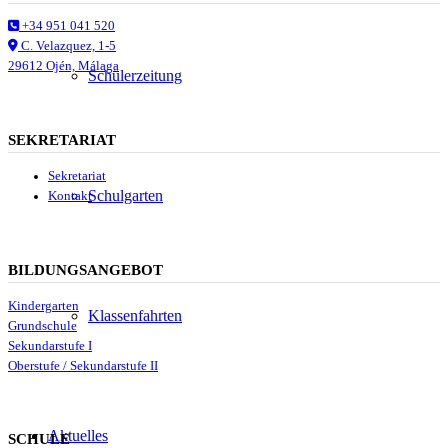
+34 951 041 520
C. Velazquez, 1-5
29612 Ojén, Málaga
Schülerzeitung
SEKRETARIAT
Sekretariat
Schulgarten
Kontakt
BILDUNGSANGEBOT
Kindergarten
Klassenfahrten
Grundschule
Sekundarstufe I
Oberstufe / Sekundarstufe II
Aktuelles
SCHULE