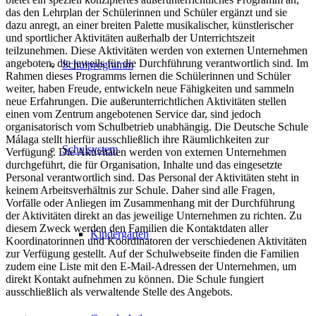
das den Lehrplan der Schülerinnen und Schüler ergänzt und sie
dazu anregt, an einer breiten Palette musikalischer, künstlerischer
und sportlicher Aktivitäten außerhalb der Unterrichtszeit
teilzunehmen. Diese Aktivitäten werden von externen Unternehmen
angeboten, die jeweils für die Durchführung verantwortlich sind. Im
Schulprogramm
Rahmen dieses Programms lernen die Schülerinnen und Schüler
weiter, haben Freude, entwickeln neue Fähigkeiten und sammeln
neue Erfahrungen. Die außerunterrichtlichen Aktivitäten stellen
einen vom Zentrum angebotenen Service dar, sind jedoch
organisatorisch vom Schulbetrieb unabhängig. Die Deutsche Schule
Málaga stellt hierfür ausschließlich ihre Räumlichkeiten zur
Schulsystem
Verfügung. Die Aktivitäten werden von externen Unternehmen
durchgeführt, die für Organisation, Inhalte und das eingesetzte
Personal verantwortlich sind. Das Personal der Aktivitäten steht in
keinem Arbeitsverhältnis zur Schule. Daher sind alle Fragen,
Vorfälle oder Anliegen im Zusammenhang mit der Durchführung
der Aktivitäten direkt an das jeweilige Unternehmen zu richten. Zu
diesem Zweck werden den Familien die Kontaktdaten aller
Kindergarten
Koordinatorinnen und Koordinatoren der verschiedenen Aktivitäten
zur Verfügung gestellt. Auf der Schulwebseite finden die Familien
zudem eine Liste mit den E-Mail-Adressen der Unternehmen, um
direkt Kontakt aufnehmen zu können. Die Schule fungiert
ausschließlich als verwaltende Stelle des Angebots.