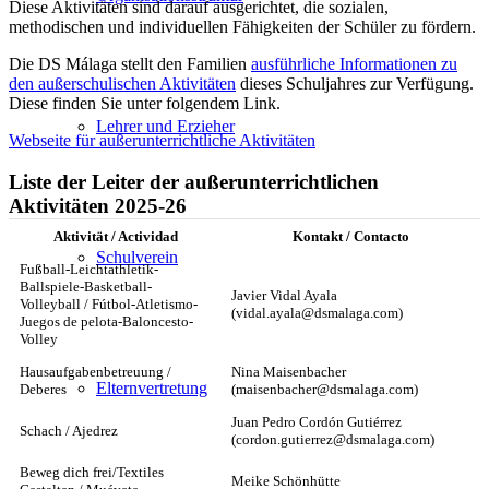
Diese Aktivitäten sind darauf ausgerichtet, die sozialen,
methodischen und individuellen Fähigkeiten der Schüler zu fördern.
Die DS Málaga stellt den Familien
ausführliche Informationen zu
den außerschulischen Aktivitäten
dieses Schuljahres zur Verfügung.
Diese finden Sie unter folgendem Link.
Lehrer und Erzieher
Webseite für außerunterrichtliche Aktivitäten
Liste der Leiter der außerunterrichtlichen
Aktivitäten 2025-26
Aktivität / Actividad
Kontakt / Contacto
Schulverein
Fußball-Leichtathletik-
Ballspiele-Basketball-
Javier Vidal Ayala
Volleyball / Fútbol-Atletismo-
(vidal.ayala@dsmalaga.com)
Juegos de pelota-Baloncesto-
Volley
Hausaufgabenbetreuung /
Nina Maisenbacher
Elternvertretung
Deberes
(maisenbacher@dsmalaga.com)
Juan Pedro Cordón Gutiérrez
Schach / Ajedrez
(cordon.gutierrez@dsmalaga.com)
Beweg dich frei/Textiles
Meike Schönhütte