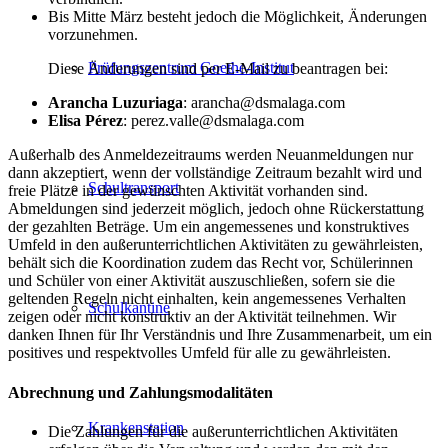
Bis Mitte März besteht jedoch die Möglichkeit, Änderungen
vorzunehmen.
Prüfungszentrum Goethe-Institut
Diese Änderungen sind per E-Mail zu beantragen bei:
Arancha Luzuriaga
: arancha@dsmalaga.com
Elisa Pérez
: perez.valle@dsmalaga.com
Außerhalb des Anmeldezeitraums werden Neuanmeldungen nur
dann akzeptiert, wenn der vollständige Zeitraum bezahlt wird und
Schultransport
freie Plätze in der gewünschten Aktivität vorhanden sind.
Abmeldungen sind jederzeit möglich, jedoch ohne Rückerstattung
der gezahlten Beträge. Um ein angemessenes und konstruktives
Umfeld in den außerunterrichtlichen Aktivitäten zu gewährleisten,
behält sich die Koordination zudem das Recht vor, Schülerinnen
und Schüler von einer Aktivität auszuschließen, sofern sie die
geltenden Regeln nicht einhalten, kein angemessenes Verhalten
Schulkantine
zeigen oder nicht konstruktiv an der Aktivität teilnehmen. Wir
danken Ihnen für Ihr Verständnis und Ihre Zusammenarbeit, um ein
positives und respektvolles Umfeld für alle zu gewährleisten.
Abrechnung und Zahlungsmodalitäten
Krankenstation
Die Zahlungen für die außerunterrichtlichen Aktivitäten