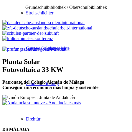
Grundschulbibliothek / Oberschulbibliothek
Streitschlichter
Gruppe Solidarprojekte
Planta Solar
Fotovoltaica 33 KW
Patronato del Colegio Alemán de Málaga
Schülervertretung
Conseguir una economía más limpia y sostenible
Drehtür
DS MÁLAGA