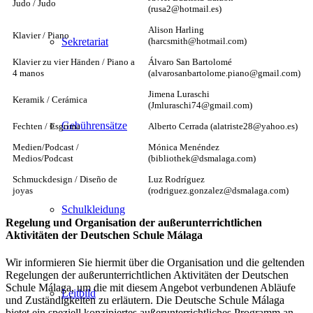
Judo / Judo
(rusa2@hotmail.es)
Alison Harling
Klavier / Piano
(harcsmith@hotmail.com)
Sekretariat
Klavier zu vier Händen / Piano a
Álvaro San Bartolomé
4 manos
(alvarosanbartolome.piano@gmail.com)
Jimena Luraschi
Keramik / Cerámica
(Jmluraschi74@gmail.com)
Gebührensätze
Fechten / Esgrima
Alberto Cerrada (alatriste28@yahoo.es)
Medien/Podcast /
Mónica Menéndez
Medios/Podcast
(bibliothek@dsmalaga.com)
Schmuckdesign / Diseño de
Luz Rodríguez
joyas
(rodriguez.gonzalez@dsmalaga.com)
Schulkleidung
Regelung und Organisation der außerunterrichtlichen
Aktivitäten der Deutschen Schule Málaga
Wir informieren Sie hiermit über die Organisation und die geltenden
Regelungen der außerunterrichtlichen Aktivitäten der Deutschen
Schule Málaga, um die mit diesem Angebot verbundenen Abläufe
Leitbild
und Zuständigkeiten zu erläutern. Die Deutsche Schule Málaga
bietet ein speziell konzipiertes außerunterrichtliches Programm an,