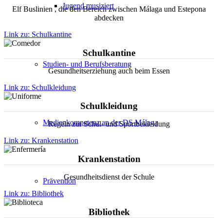
Jugend musiziert
Elf Buslinien , die den Bereich zwischen Málaga und Estepona
abdecken
Link zu: Schulkantine
Schulkantine
Studien- und Berufsberatung
Gesundheitserziehung auch beim Essen
Link zu: Schulkleidung
Schulkleidung
Medienkompetenz an der DS Málaga
Regeln zur Schul- und Sportbekleidung
Link zu: Krankenstation
Krankenstation
Gesundheitsdienst der Schule
Prävention
Link zu: Bibliothek
Bibliothek