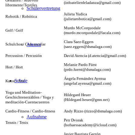
Gestalten / Muévete
(infoatelierdeladanza@gmail.com)
libremente/Textiles
Schülervertretung
Julieta Yudica
Robotik / Robótica
(julietarobotica@gmail.com)
Murdo McCorquodale
Golf / Golf
(murdo.mcorquodale@lacala.com)
Clara Saez-Eggers
Schulchor / Coro escolar
Alumni
(saez.eggers@dsmalaga.com)
Percussion / Percusión
David Atencia (d.atencia@gmail.com)
Melanie Pardo Fürst
Hort / Hort
(prdo.fuerst@dsmalaga.com)
Ángela Fernández Ayensa
Schule
Kunst / Arte
(angelaf.ayensa@gmail.com)
Yoga und Meditation-
Hildegard Heuer
Geschichtenerzählen / Yoga y
(Hildegard.heuer@gmx.net)
meditación-Cuentacuentos
Cardio-Fitness / Cardio-fitness
Andy Rizzo (rizzo@dsmalaga.com)
Aufnahme
Petr Dvorak
Tennis / Tenis
(hofsaessacademy@icloud.com)
Javier Bautista Garzón