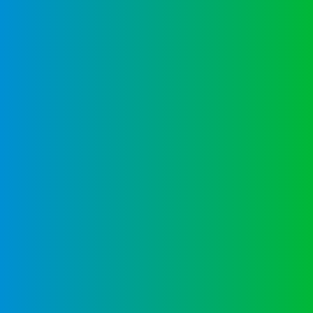
Organisationsstruktur
Competencias y áreas de trabajo
Lehrer und Erzieher
Experimentados y seleccionados por la ZfA