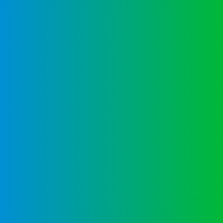
Schulverein
Máximos responsables del Colegio
Elternvertretung
En representación de todos los padres