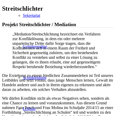
Streitschlichter
Sekretariat
Projekt Streitschlichter / Mediation
„Mediation/Streitschlichtung bezeichnet ein Verfahren
zur Konfliktlösung, in dem ein oder mehrere
unparteiische Dritte dafür Sorge tragen, dass die
Gebührensätze
Kontrahenten sich in einem Raum der Freiheit und
Sicherheit gegenseitig zuhören, um den bestehenden
Konflikt zu verstehen und selbst zu einer Lösung zu
gelangen, die es ihnen erlaubt, eine auf gegenseitigem
Respekt beruhende Beziehung wiederherzustellen.“
Die Erziehung zu einem friedlichen Zusammenleben ist Teil unseres
Schulkleidung
Leitbildes und setzt voraus, dass junge Menschen lernen, Gewalt im
Handeln anderer und auch in ihrem eigenen zu erkennen und aktiv
daran zu arbeiten, ein solches Verhalten abzustellen.
Wir dürfen Konflikte nicht als etwas Negatives sehen, sondern als
eine Chance zu lernen und voranzukommen. Aus diesem Grund
nahmen Frau Posch und Frau Molina im Schuljahr 2014/15 an einer
Leitbild
Fortbildung „Streitschlichtung an Schulen“ teil und wurden zu den