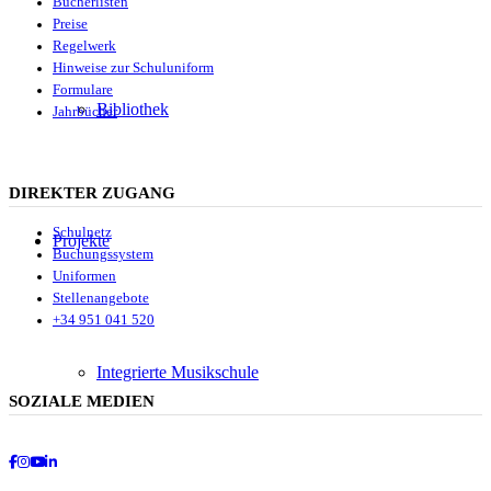
Bücherlisten
Preise
Regelwerk
Hinweise zur Schuluniform
Formulare
Bibliothek
Jahrbücher
DIREKTER ZUGANG
Schulnetz
Projekte
Buchungssystem
Uniformen
Stellenangebote
+34 951 041 520
Integrierte Musikschule
SOZIALE MEDIEN
Facebook
Instagram
Youtube
LinkedIn