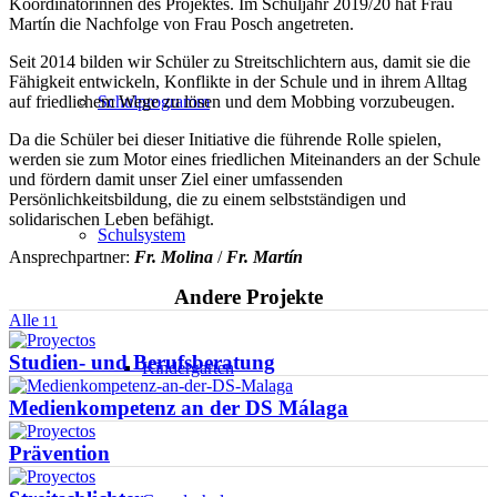
Koordinatorinnen des Projektes. Im Schuljahr 2019/20 hat Frau
Martín die Nachfolge von Frau Posch angetreten.
Seit 2014 bilden wir Schüler zu Streitschlichtern aus, damit sie die
Fähigkeit entwickeln, Konflikte in der Schule und in ihrem Alltag
Schulprogramm
auf friedlichem Wege zu lösen und dem Mobbing vorzubeugen.
Da die Schüler bei dieser Initiative die führende Rolle spielen,
werden sie zum Motor eines friedlichen Miteinanders an der Schule
und fördern damit unser Ziel einer umfassenden
Persönlichkeitsbildung, die zu einem selbstständigen und
solidarischen Leben befähigt.
Schulsystem
Ansprechpartner:
Fr. Molina
/
Fr. Martín
Andere Projekte
Alle
11
Studien- und Berufsberatung
Kindergarten
Medienkompetenz an der DS Málaga
Prävention