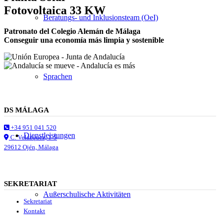
Fotovoltaica 33 KW
Beratungs- und Inklusionsteam (OeI)
Patronato del Colegio Alemán de Málaga
Conseguir una economía más limpia y sostenible
Sprachen
DS MÁLAGA
+34 951 041 520
Dienstleistungen
C. Velazquez, 1-5
29612 Ojén, Málaga
SEKRETARIAT
Außerschulische Aktivitäten
Sekretariat
Kontakt