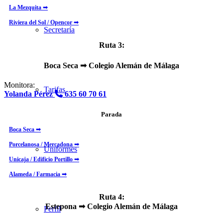
La Mezquita ➟
Riviera del Sol / Opencor ➟
Secretaría
Ruta 3:
Boca Seca
➟ Colegio Alemán de Málaga
Monitora:
Tarifas
Yolanda Pérez
635 60 70 61
Parada
Boca Seca ➟
Porcelanosa / Mercadona ➟
Uniformes
Unicaja / Edificio Portillo ➟
Alameda / Farmacia ➟
Ruta 4:
Estepona ➟ Colegio Alemán de Málaga
Perfil