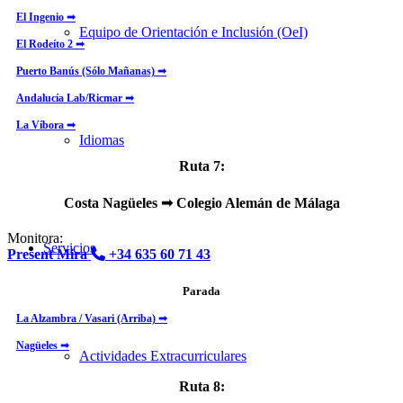
El Ingenio ➟
Equipo de Orientación e Inclusión (OeI)
El Rodeíto 2 ➟
Puerto Banús (Sólo Mañanas) ➟
Andalucía Lab/Ricmar ➟
La Víbora ➟
Idiomas
Ruta 7:
Costa Nagüeles ➟ Colegio Alemán de Málaga
Monitora:
Servicios
Present Mira
+34 635 60 71 43
Parada
La Alzambra / Vasari (Arriba) ➟
Nagüeles ➟
Actividades Extracurriculares
Ruta 8: