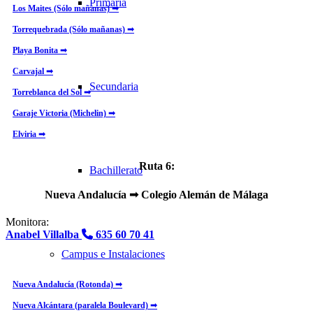
Primaria
Los Maites (Sólo mañanas) ➟
Torrequebrada (Sólo mañanas) ➟
Playa Bonita ➟
Carvajal ➟
Secundaria
Torreblanca del Sol ➟
Garaje Victoria (Michelin) ➟
Elviria ➟
Ruta 6:
Bachillerato
Nueva Andalucía ➟ Colegio Alemán de Málaga
Monitora:
Anabel Villalba
635 60 70 41
Campus e Instalaciones
PARADA
Nueva Andalucía (Rotonda) ➟
Nueva Alcántara (paralela Boulevard) ➟