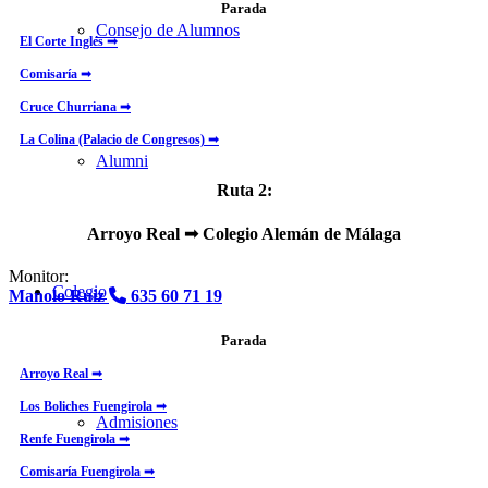
Parada
Consejo de Alumnos
El Corte Inglés ➟
Comisaría ➟
Cruce Churriana ➟
La Colina (Palacio de Congresos) ➟
Alumni
Ruta 2:
Arroyo Real
➟ Colegio Alemán de Málaga
Monitor:
Colegio
Manolo Ruiz
635 60 71 19
Parada
Arroyo Real ➟
Los Boliches Fuengirola ➟
Admisiones
Renfe Fuengirola ➟
Comisaría Fuengirola ➟