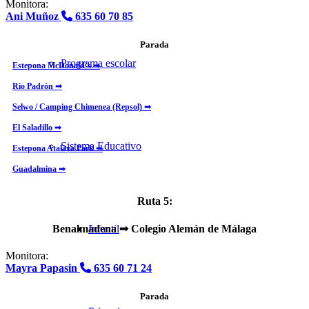
Monitora:
Ani Muñoz
635 60 70 85
Parada
Programa escolar
Estepona McDonald’s ➟
Rio Padrón ➟
Selwo / Camping Chimenea (Repsol) ➟
El Saladillo ➟
Sistema Educativo
Estepona Atalaya Park ➟
Guadalmina ➟
Ruta 5:
Benalmádena
➟ Colegio Alemán de Málaga
Infantil
Monitora:
Mayra Papasin
635 60 71 24
Parada