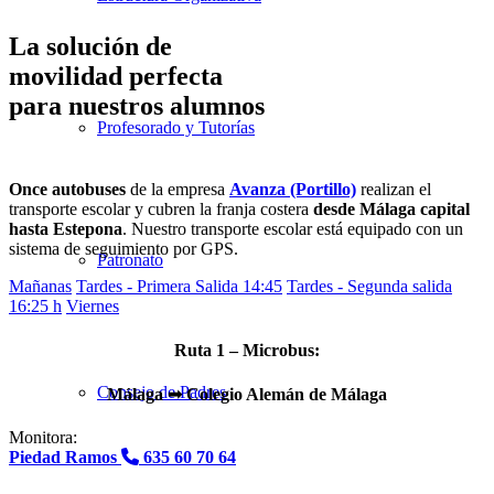
La solución de
movilidad perfecta
para nuestros alumnos
Profesorado y Tutorías
Once autobuses
de la empresa
Avanza (Portillo)
realizan el
transporte escolar y cubren la franja costera
desde Málaga capital
hasta Estepona
. Nuestro transporte escolar está equipado con un
sistema de seguimiento por GPS.
Patronato
Mañanas
Tardes - Primera Salida 14:45
Tardes - Segunda salida
16:25 h
Viernes
Ruta 1 – Microbus:
Consejo de Padres
Málaga
➟ Colegio Alemán de Málaga
Monitora:
Piedad Ramos
635 60 70 64