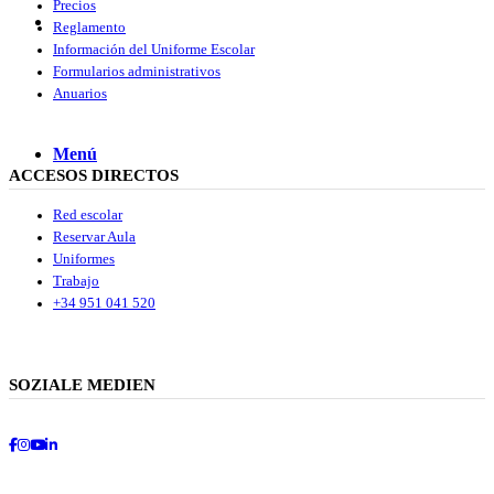
Precios
Buscar
Reglamento
Información del Uniforme Escolar
Formularios administrativos
Anuarios
Menú
Menú
ACCESOS DIRECTOS
Red escolar
Reservar Aula
Uniformes
Trabajo
+34 951 041 520
SOZIALE MEDIEN
Facebook
Instagram
Youtube
LinkedIn