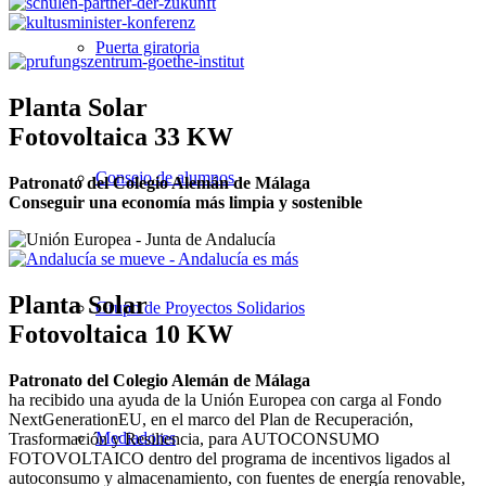
Puerta giratoria
Planta Solar
Fotovoltaica 33 KW
Consejo de alumnos
Patronato del Colegio Alemán de Málaga
Conseguir una economía más limpia y sostenible
Planta Solar
Grupo de Proyectos Solidarios
Fotovoltaica 10 KW
Patronato del Colegio Alemán de Málaga
ha recibido una ayuda de la Unión Europea con carga al Fondo
NextGenerationEU, en el marco del Plan de Recuperación,
Mediadores
Trasformación y Resiliencia, para AUTOCONSUMO
FOTOVOLTAICO dentro del programa de incentivos ligados al
autoconsumo y almacenamiento, con fuentes de energía renovable,