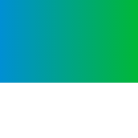
A principios de marzo comenzamos
con la admisión de los alumnos de
Infantil.
En los cursos superiores, la admisión
se realiza en función de la
disponibilidad de plazas.
Fechas importantes