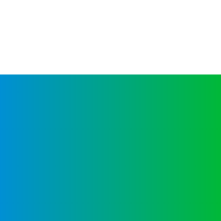
Internacional Alemán, también posible
titulación de Educación Secundaria Obligatoria
y Formación Profesional Básica)
Proceso de admisión
Contacto
Póngase en contacto con nosotros a