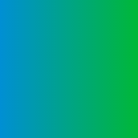
través del formulario.
Entrevista informativa
En una entrevista personal le
informaremos sobre nuestro perfil
escolar, el plan de estudios, el horario
diario y el procedimiento de admisión.
Decisión de admisión