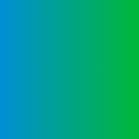
Educación bilingüe
(alemán/español)
Abitur Internacional Alemán
(bachillerato internacional)