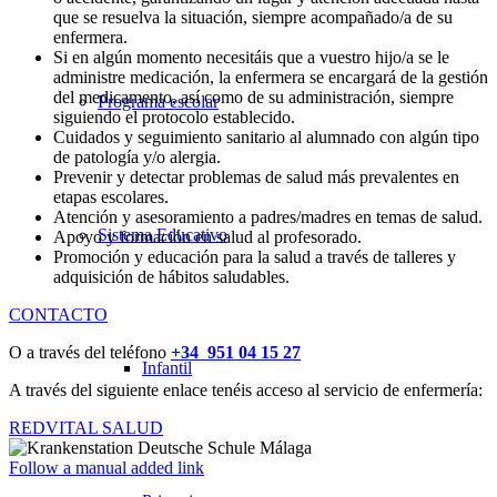
que se resuelva la situación, siempre acompañado/a de su
enfermera.
Si en algún momento necesitáis que a vuestro hijo/a se le
administre medicación, la enfermera se encargará de la gestión
del medicamento, así como de su administración, siempre
Programa escolar
siguiendo el protocolo establecido.
Cuidados y seguimiento sanitario al alumnado con algún tipo
de patología y/o alergia.
Prevenir y detectar problemas de salud más prevalentes en
etapas escolares.
Atención y asesoramiento a padres/madres en temas de salud.
Sistema Educativo
Apoyo y formación en salud al profesorado.
Promoción y educación para la salud a través de talleres y
adquisición de hábitos saludables.
CONTACTO
O a través del teléfono
+34 951 04 15 27
Infantil
A través del siguiente enlace tenéis acceso al servicio de enfermería:
REDVITAL SALUD
Follow a manual added link