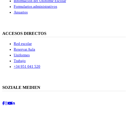
Información del Uniforme Escolar
Formularios administrativos
Anuarios
ACCESOS DIRECTOS
Red escolar
Reservar Aula
Uniformes
Trabajo
+34 951 041 520
SOZIALE MEDIEN
Facebook
Instagram
Youtube
LinkedIn