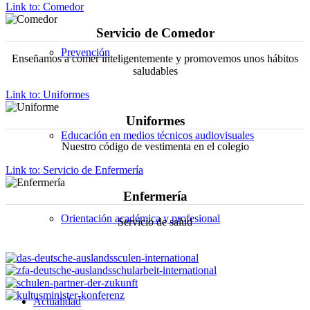
Link to: Comedor
Servicio de Comedor
Prevención
Enseñamos a comer inteligentemente y promovemos unos hábitos
saludables
Link to: Uniformes
Uniformes
Educación en medios técnicos audiovisuales
Nuestro código de vestimenta en el colegio
Link to: Servicio de Enfermería
Enfermería
Orientación académica y profesional
Servicio de salud
Actualidad