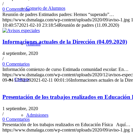
/
Consejo de Alumnos
0 Comentarios
Reunión de padres Estimados padres: Hemos “superado”…
https://www.dsmalaga.com/wp-content/uploads/2020/09/aviso-1.jpg
10:40:57
2021-02-10 23:18:54
Reunión de padres (11.09.2020)
Informaciones actuales de la Dirección (04.09.2020)
Alumni
4 septiembre, 2020
/
0 Comentarios
Información comienzo de curso Estimada comunidad escolar: En…
https://www.dsmalaga.com/wp-content/uploads/2020/12/avisos-especi
Colegio
09-04 17:52:29
2021-02-11 00:01:16
Informaciones actuales de la Dir
Presentación de los trabajos realizados en Educación 
1 septiembre, 2020
/
Admisiones
0 Comentarios
Presentación de los trabajos realizados en Educación Física Aquí…
https://www.dsmalaga.com/wp-content/uploads/2020/09/aviso-1.jpg