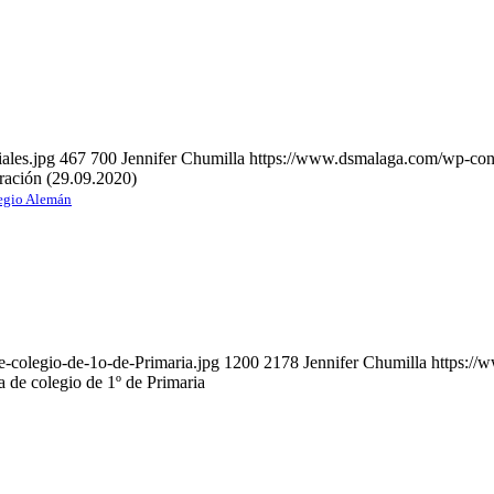
ales.jpg
467
700
Jennifer Chumilla
https://www.dsmalaga.com/wp-con
tración (29.09.2020)
egio Alemán
-colegio-de-1o-de-Primaria.jpg
1200
2178
Jennifer Chumilla
https:/
a de colegio de 1º de Primaria