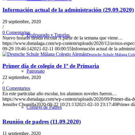
Información actual de la administración (29.09.2020)
29 septiembre, 2020
/
0 Comentarios
Profesorado y Tutorías
Nuevo horario tienda escolar A partir de la semana que viene…
https://www.dsmalaga.com/wp-content/uploads/2020/12/avisos-especi
09-29 19:46:14
2021-02-11 00:00:55
Información actual de la adminis
Deutsche Schule Málaga Col
Primer día de colegio de 1º de Primaria
Patronato
22 septiembre, 2020
/
0 Comentarios
En este particular año escolar, los alumnos noveles fueron…
https://www.dsmalaga.com/wp-content/uploads/2020/09/Primer-dia-de
Jennifer Chumilla
2020-09-22 10:21:13
2021-02-10 23:17:49
Primer dí
Consejo de Padres
Reunión de padres (11.09.2020)
11 septiembre, 2020