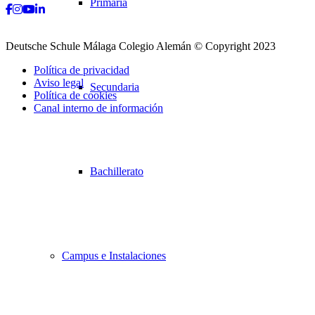
Primaria
Facebook
Instagram
Youtube
LinkedIn
Deutsche Schule Málaga Colegio Alemán © Copyright 2023
Política de privacidad
Aviso legal
Secundaria
Política de cookies
Canal interno de información
Desplazarse
hacia
arriba
Bachillerato
Campus e Instalaciones