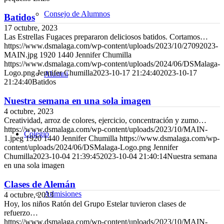
Consejo de Alumnos
Batidos
17 octubre, 2023
Las Estrellas Fugaces prepararon deliciosos batidos. Cortamos…
https://www.dsmalaga.com/wp-content/uploads/2023/10/27092023-
MAIN.jpg
1920
1440
Jennifer Chumilla
https://www.dsmalaga.com/wp-content/uploads/2024/06/DSMalaga-
Logo.png
Jennifer Chumilla
2023-10-17 21:24:40
2023-10-17
Alumni
21:24:40
Batidos
Nuestra semana en una sola imagen
4 octubre, 2023
Creatividad, arroz de colores, ejercicio, concentración y zumo…
https://www.dsmalaga.com/wp-content/uploads/2023/10/MAIN-
Colegio
1.jpeg
1920
1440
Jennifer Chumilla
https://www.dsmalaga.com/wp-
content/uploads/2024/06/DSMalaga-Logo.png
Jennifer
Chumilla
2023-10-04 21:39:45
2023-10-04 21:40:14
Nuestra semana
en una sola imagen
Clases de Alemán
Admisiones
4 octubre, 2023
Hoy, los niños Ratón del Grupo Estelar tuvieron clases de
refuerzo…
https://www.dsmalaga.com/wp-content/uploads/2023/10/MAIN-