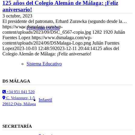
125 años del Colegio Alemán de Málaga: ¡Feliz
aniversario!
3 octubre, 2023
El presidente del patronato, Erhard Zurawka (segundo desde la…
https://www.dsmalaga.com/wp-
Programa escolar
content/uploads/2023/09/DSC_6567-copia.jpg
1282
1920
Julián
Fuentes Lopez
https://www.dsmalaga.com/wp-
content/uploads/2024/06/DSMalaga-Logo.png
Julián Fuentes
Lopez
2023-10-03 12:48:59
2023-12-11 20:44:14
125 años del
Colegio Alemán de Málaga: ¡Feliz aniversario!
Sistema Educativo
DS MÁLAGA
+34 951 041 520
C. Velazquez, 1-5
Infantil
29612 Ojén, Málaga
SECRETARÍA