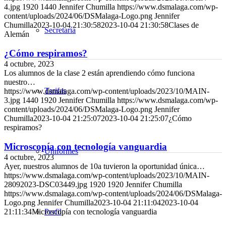
4.jpg
1920
1440
Jennifer Chumilla
https://www.dsmalaga.com/wp-
content/uploads/2024/06/DSMalaga-Logo.png
Jennifer
Chumilla
2023-10-04 21:30:58
2023-10-04 21:30:58
Clases de
Secretaría
Alemán
¿Cómo respiramos?
4 octubre, 2023
Los alumnos de la clase 2 están aprendiendo cómo funciona
nuestro…
Tarifas
https://www.dsmalaga.com/wp-content/uploads/2023/10/MAIN-
3.jpg
1440
1920
Jennifer Chumilla
https://www.dsmalaga.com/wp-
content/uploads/2024/06/DSMalaga-Logo.png
Jennifer
Chumilla
2023-10-04 21:25:07
2023-10-04 21:25:07
¿Cómo
respiramos?
Microscopía con tecnología vanguardia
Uniformes
4 octubre, 2023
Ayer, nuestros alumnos de 10a tuvieron la oportunidad única…
https://www.dsmalaga.com/wp-content/uploads/2023/10/MAIN-
28092023-DSC03449.jpg
1920
1920
Jennifer Chumilla
https://www.dsmalaga.com/wp-content/uploads/2024/06/DSMalaga-
Logo.png
Jennifer Chumilla
2023-10-04 21:11:04
2023-10-04
21:11:34
Microscopía con tecnología vanguardia
Perfil