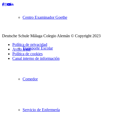
Facebook
Instagram
Youtube
LinkedIn
Centro Examinador Goethe
Deutsche Schule Málaga Colegio Alemán © Copyright 2023
Política de privacidad
Transporte Escolar
Aviso legal
Política de cookies
Canal interno de información
Desplazarse
hacia
arriba
Comedor
Servicio de Enfermería