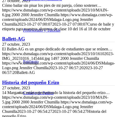
27 octubre, 2023
Cómo bailar sin pisar los pies de mi pareja, cómo sostener…
https://www.dsmalaga.com/wp-content/uploads/2023/10/MAIN-
6.jpg
2000
2000
Jennifer Chumilla
https://www.dsmalaga.com/wp-
content/uploads/2024/06/DSMalaga-Logo.png
Jennifer
Chumilla
2023-10-27 07:00:07
2023-10-27 07:00:07
Curso de baile y
etiqueta para nuestros alumnos de clase 10 del 16 al 18 de octubre
Profesorado y Tutorías
Ballett-AG
27 octubre, 2023
El Ballet-AG es un grupo dedicado de estudiantes que se reúnen…
https://www.dsmalaga.com/wp-content/uploads/2023/10/16102023-
IMG_20231016_145444.jpg
1497
2000
Jennifer Chumilla
Patronato
https://www.dsmalaga.com/wp-content/uploads/2024/06/DSMalaga-
Logo.png
Jennifer Chumilla
2023-10-27 06:57:20
2023-10-27
06:57:20
Ballett-AG
Historia del pequeño Erizo
27 octubre, 2023
14 Margaritas están representando la historia del pequeño erizo…
Consejo de Padres
https://www.dsmalaga.com/wp-content/uploads/2023/10/MAIN-
5.jpg
2000
2000
Jennifer Chumilla
https://www.dsmalaga.com/wp-
content/uploads/2024/06/DSMalaga-Logo.png
Jennifer
Chumilla
2023-10-27 06:54:27
2023-10-27 06:54:27
Historia del
pequeño Erizo