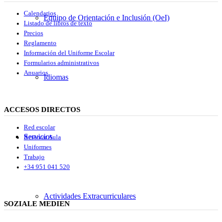
Calendarios
Equipo de Orientación e Inclusión (OeI)
Listado de libros de texto
Precios
Reglamento
Información del Uniforme Escolar
Formularios administrativos
Anuarios
Idiomas
ACCESOS DIRECTOS
Red escolar
Servicios
Reservar Aula
Uniformes
Trabajo
+34 951 041 520
Actividades Extracurriculares
SOZIALE MEDIEN