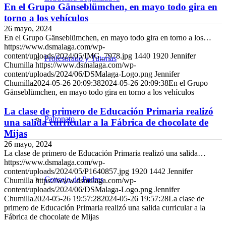
En el Grupo Gänseblümchen, en mayo todo gira en
torno a los vehículos
26 mayo, 2024
En el Grupo Gänseblümchen, en mayo todo gira en torno a los…
https://www.dsmalaga.com/wp-
content/uploads/2024/05/IMG_7978.jpg
1440
1920
Jennifer
Profesorado y Tutorías
Chumilla
https://www.dsmalaga.com/wp-
content/uploads/2024/06/DSMalaga-Logo.png
Jennifer
Chumilla
2024-05-26 20:09:38
2024-05-26 20:09:38
En el Grupo
Gänseblümchen, en mayo todo gira en torno a los vehículos
La clase de primero de Educación Primaria realizó
Patronato
una salida curricular a la Fábrica de chocolate de
Mijas
26 mayo, 2024
La clase de primero de Educación Primaria realizó una salida…
https://www.dsmalaga.com/wp-
content/uploads/2024/05/P1640857.jpg
1920
1442
Jennifer
Consejo de Padres
Chumilla
https://www.dsmalaga.com/wp-
content/uploads/2024/06/DSMalaga-Logo.png
Jennifer
Chumilla
2024-05-26 19:57:28
2024-05-26 19:57:28
La clase de
primero de Educación Primaria realizó una salida curricular a la
Fábrica de chocolate de Mijas