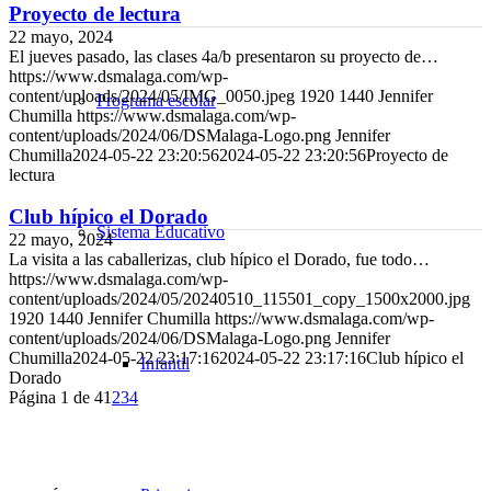
Proyecto de lectura
22 mayo, 2024
El jueves pasado, las clases 4a/b presentaron su proyecto de…
https://www.dsmalaga.com/wp-
content/uploads/2024/05/IMG_0050.jpeg
1920
1440
Jennifer
Programa escolar
Chumilla
https://www.dsmalaga.com/wp-
content/uploads/2024/06/DSMalaga-Logo.png
Jennifer
Chumilla
2024-05-22 23:20:56
2024-05-22 23:20:56
Proyecto de
lectura
Club hípico el Dorado
Sistema Educativo
22 mayo, 2024
La visita a las caballerizas, club hípico el Dorado, fue todo…
https://www.dsmalaga.com/wp-
content/uploads/2024/05/20240510_115501_copy_1500x2000.jpg
1920
1440
Jennifer Chumilla
https://www.dsmalaga.com/wp-
content/uploads/2024/06/DSMalaga-Logo.png
Jennifer
Chumilla
2024-05-22 23:17:16
2024-05-22 23:17:16
Club hípico el
Infantil
Dorado
Página 1 de 4
1
2
3
4