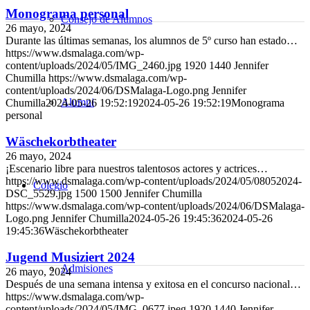
Monograma personal
Consejo de Alumnos
26 mayo, 2024
Durante las últimas semanas, los alumnos de 5º curso han estado…
https://www.dsmalaga.com/wp-
content/uploads/2024/05/IMG_2460.jpg
1920
1440
Jennifer
Chumilla
https://www.dsmalaga.com/wp-
content/uploads/2024/06/DSMalaga-Logo.png
Jennifer
Alumni
Chumilla
2024-05-26 19:52:19
2024-05-26 19:52:19
Monograma
personal
Wäschekorbtheater
26 mayo, 2024
¡Escenario libre para nuestros talentosos actores y actrices…
https://www.dsmalaga.com/wp-content/uploads/2024/05/08052024-
Colegio
DSC_5529.jpg
1500
1500
Jennifer Chumilla
https://www.dsmalaga.com/wp-content/uploads/2024/06/DSMalaga-
Logo.png
Jennifer Chumilla
2024-05-26 19:45:36
2024-05-26
19:45:36
Wäschekorbtheater
Jugend Musiziert 2024
Admisiones
26 mayo, 2024
Después de una semana intensa y exitosa en el concurso nacional…
https://www.dsmalaga.com/wp-
content/uploads/2024/05/IMG_0677.jpeg
1920
1440
Jennifer