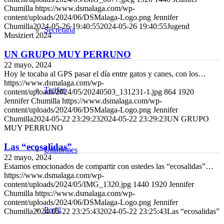
Chumilla
https://www.dsmalaga.com/wp-
content/uploads/2024/06/DSMalaga-Logo.png
Jennifer
Chumilla
2024-05-26 19:40:55
2024-05-26 19:40:55
Jugend
Secretaría
Musiziert 2024
UN GRUPO MUY PERRUNO
22 mayo, 2024
Hoy le tocaba al GPS pasar el día entre gatos y canes, con los…
https://www.dsmalaga.com/wp-
Tarifas
content/uploads/2024/05/20240503_131231-1.jpg
864
1920
Jennifer Chumilla
https://www.dsmalaga.com/wp-
content/uploads/2024/06/DSMalaga-Logo.png
Jennifer
Chumilla
2024-05-22 23:29:23
2024-05-22 23:29:23
UN GRUPO
MUY PERRUNO
Las “ecosalidas”
Uniformes
22 mayo, 2024
Estamos emocionados de compartir con ustedes las “ecosalidas”…
https://www.dsmalaga.com/wp-
content/uploads/2024/05/IMG_1320.jpg
1440
1920
Jennifer
Chumilla
https://www.dsmalaga.com/wp-
content/uploads/2024/06/DSMalaga-Logo.png
Jennifer
Perfil
Chumilla
2024-05-22 23:25:43
2024-05-22 23:25:43
Las “ecosalidas”