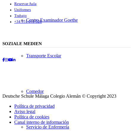
Reservar Aula
Uniformes
Trabajo
Centro Examinador Goethe
+34 951 041 520
SOZIALE MEDIEN
Transporte Escolar
Facebook
Instagram
Youtube
LinkedIn
Comedor
Deutsche Schule Málaga Colegio Alemán © Copyright 2023
Política de privacidad
Aviso legal
Política de cookies
Canal interno de información
Servicio de Enfermería
Desplazarse