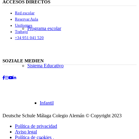
ACCESOS DIRECTOS
Red escolar
Reservar Aula
Uniformes
Programa escolar
Trabajo
+34 951 041 520
SOZIALE MEDIEN
Sistema Educativo
Facebook
Instagram
Youtube
LinkedIn
Infantil
Deutsche Schule Málaga Colegio Alemán © Copyright 2023
Política de privacidad
Aviso legal
Política de cookies