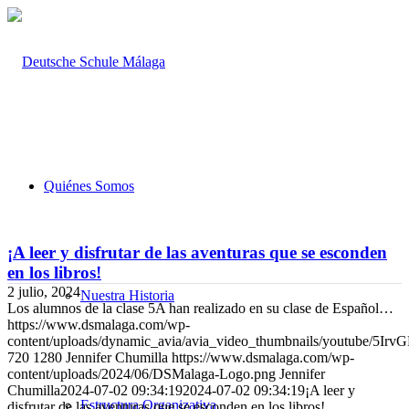
Quiénes Somos
¡A leer y disfrutar de las aventuras que se esconden
en los libros!
2 julio, 2024
Nuestra Historia
Los alumnos de la clase 5A han realizado en su clase de Español…
https://www.dsmalaga.com/wp-
content/uploads/dynamic_avia/avia_video_thumbnails/youtube/5Ir
720
1280
Jennifer Chumilla
https://www.dsmalaga.com/wp-
content/uploads/2024/06/DSMalaga-Logo.png
Jennifer
Chumilla
2024-07-02 09:34:19
2024-07-02 09:34:19
¡A leer y
Estructura Organizativa
disfrutar de las aventuras que se esconden en los libros!