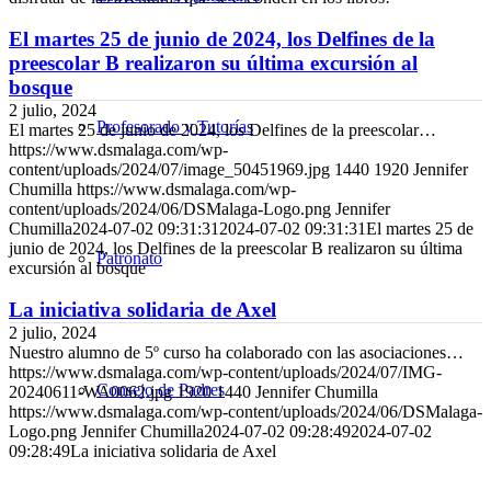
El martes 25 de junio de 2024, los Delfines de la
preescolar B realizaron su última excursión al
bosque
2 julio, 2024
Profesorado y Tutorías
El martes 25 de junio de 2024, los Delfines de la preescolar…
https://www.dsmalaga.com/wp-
content/uploads/2024/07/image_50451969.jpg
1440
1920
Jennifer
Chumilla
https://www.dsmalaga.com/wp-
content/uploads/2024/06/DSMalaga-Logo.png
Jennifer
Chumilla
2024-07-02 09:31:31
2024-07-02 09:31:31
El martes 25 de
junio de 2024, los Delfines de la preescolar B realizaron su última
Patronato
excursión al bosque
La iniciativa solidaria de Axel
2 julio, 2024
Nuestro alumno de 5º curso ha colaborado con las asociaciones…
https://www.dsmalaga.com/wp-content/uploads/2024/07/IMG-
Consejo de Padres
20240611-WA0062.jpg
1920
1440
Jennifer Chumilla
https://www.dsmalaga.com/wp-content/uploads/2024/06/DSMalaga-
Logo.png
Jennifer Chumilla
2024-07-02 09:28:49
2024-07-02
09:28:49
La iniciativa solidaria de Axel