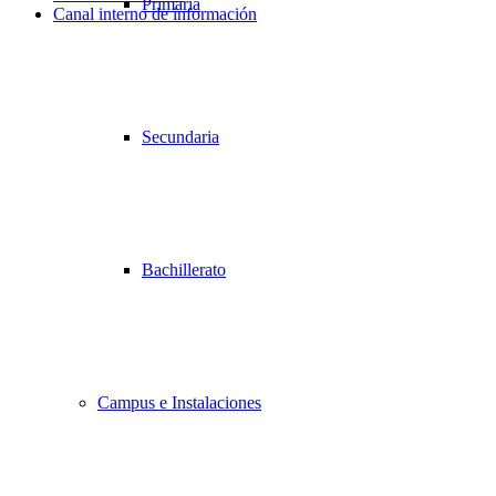
Primaria
Canal interno de información
Desplazarse
hacia
arriba
Secundaria
Bachillerato
Campus e Instalaciones