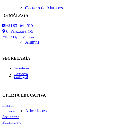
Consejo de Alumnos
DS MÁLAGA
+34 951 041 520
C. Velazquez, 1-5
29612 Ojén, Málaga
Alumni
SECRETARÍA
Secretaría
Contacto
Colegio
OFERTA EDUCATIVA
Infantil
Admisiones
Primaria
Secundaria
Bachillerato