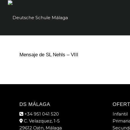
Mensaje de SL Nehls – VIII
DS MÁLAGA
OFERT
+34 951 041 520
Infantil
C. Velazquez, 1-5
Primari
29612 Ojén, Málaga
Secunda