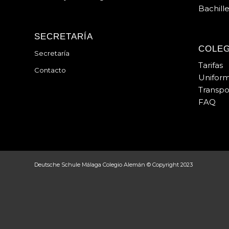
Bachill
SECRETARÍA
COLEG
Secretaría
Tarifas
Contacto
Unifor
Transpo
FAQ
Deutsche Schule Málaga Colegio Alemán © Copyright 2023