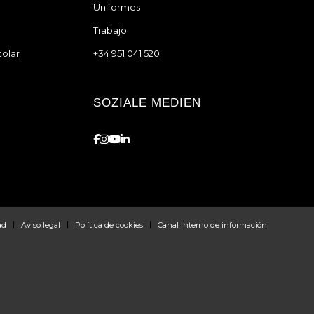
Uniformes
Trabajo
colar
+34 951 041 520
SOZIALE MEDIEN
ad
Aviso legal
Política de cookies
Canal interno de información