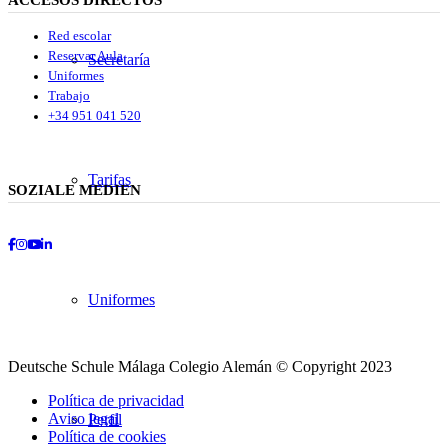
Red escolar
Reservar Aula
Secretaría
Uniformes
Trabajo
+34 951 041 520
Tarifas
SOZIALE MEDIEN
Facebook
Instagram
Youtube
LinkedIn
Uniformes
Deutsche Schule Málaga Colegio Alemán © Copyright 2023
Política de privacidad
Aviso legal
Perfil
Política de cookies