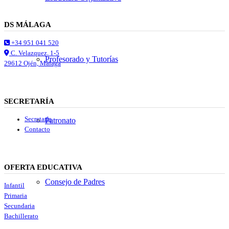
DS MÁLAGA
+34 951 041 520
C. Velazquez, 1-5
Profesorado y Tutorías
29612 Ojén, Málaga
SECRETARÍA
Secretaría
Patronato
Contacto
OFERTA EDUCATIVA
Consejo de Padres
Infantil
Primaria
Secundaria
Bachillerato