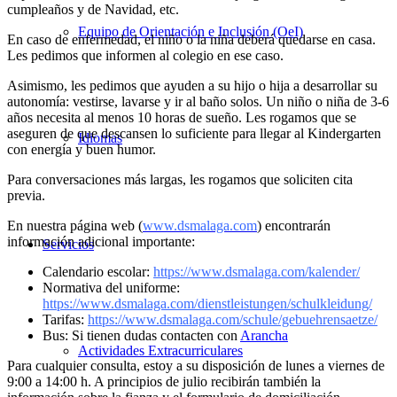
cumpleaños y de Navidad, etc.
Equipo de Orientación e Inclusión (OeI)
En caso de enfermedad, el niño o la niña deberá quedarse en casa.
Les pedimos que informen al colegio en ese caso.
Asimismo, les pedimos que ayuden a su hijo o hija a desarrollar su
autonomía: vestirse, lavarse y ir al baño solos. Un niño o niña de 3-6
años necesita al menos 10 horas de sueño. Les rogamos que se
aseguren de que descansen lo suficiente para llegar al Kindergarten
Idiomas
con energía y buen humor.
Para conversaciones más largas, les rogamos que soliciten cita
previa.
En nuestra página web (
www.dsmalaga.com
) encontrarán
información adicional importante:
Servicios
Calendario escolar:
https://www.dsmalaga.com/kalender/
Normativa del uniforme:
https://www.dsmalaga.com/dienstleistungen/schulkleidung/
Tarifas:
https://www.dsmalaga.com/schule/gebuehrensaetze/
Bus: Si tienen dudas contacten con
Arancha
Actividades Extracurriculares
Para cualquier consulta, estoy a su disposición de lunes a viernes de
9:00 a 14:00 h. A principios de julio recibirán también la