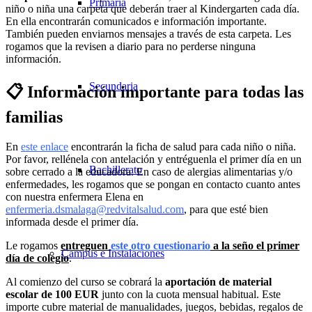
Primaria
niño o niña una carpeta que deberán traer al Kindergarten cada día.
En ella encontrarán comunicados e información importante.
También pueden enviarnos mensajes a través de esta carpeta. Les
rogamos que la revisen a diario para no perderse ninguna
información.
Secundaria
📋 Información importante para todas las
familias
En
este enlace
encontrarán la ficha de salud para cada niño o niña.
Por favor, rellénela con antelación y entréguenla el primer día en un
Bachillerato
sobre cerrado a la educadora. En caso de alergias alimentarias y/o
enfermedades, les rogamos que se pongan en contacto cuanto antes
con nuestra enfermera Elena en
enfermeria.dsmalaga@redvitalsalud.com
, para que esté bien
informada desde el primer día.
Le rogamos
entreguen
este otro cuestionario
a la seño el primer
Campus e Instalaciones
día de colegio
.
Al comienzo del curso se cobrará la
aportación de material
escolar de 100 EUR
junto con la cuota mensual habitual. Este
importe cubre material de manualidades, juegos, bebidas, regalos de