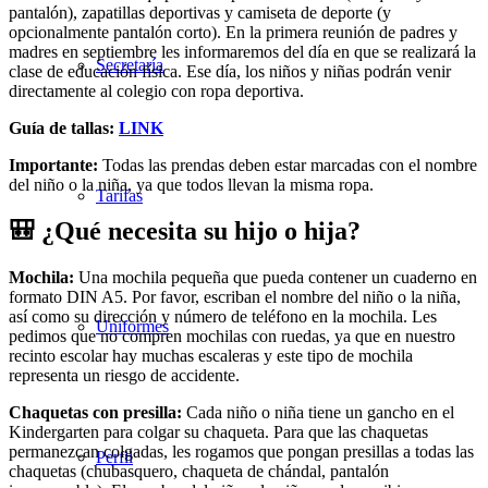
pantalón),
zapatillas deportivas y camiseta
de deporte (y
opcionalmente
pantalón corto). En la primera
reunión de padres y
madres en
septiembre les informaremos del
día en que se realizará la
Secretaría
clase
de educación física. Ese día,
los niños y niñas podrán venir
directamente al colegio con ropa
deportiva.
Guía de tallas:
LINK
Importante:
Todas las prendas deben estar
marcadas con el nombre
del niño o la
niña, ya que todos llevan la misma
ropa.
Tarifas
🎒 ¿Qué necesita su hijo o hija?
Mochila:
Una mochila pequeña que pueda contener un cuaderno en
formato DIN A5. Por favor, escriban el nombre del niño o la niña,
así como su dirección y número de teléfono en la mochila. Les
Uniformes
pedimos que no compren mochilas con ruedas, ya que en nuestro
recinto escolar hay muchas escaleras y este tipo de mochila
representa un riesgo de accidente.
Chaquetas con presilla:
Cada niño o niña tiene un gancho en el
Kindergarten para colgar su chaqueta. Para que las chaquetas
permanezcan colgadas, les rogamos que pongan presillas a todas las
Perfil
chaquetas (chubasquero, chaqueta de chándal, pantalón