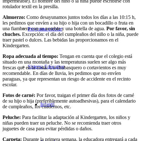
impermeable). El nombre del niño o la niña puede escribirse con
rotulador textil en la presilla.
Almuerzo:
Como desayunamos juntos todos los días a las 10:15 h,
les pedimos que envíen a su hijo o hija con un bocadillo o fruta en
una fiambrera con su nombre y una botella de agua.
Por favor, sin
Programa escolar
chuches.
Excepción: el día del cumpleaños del niño o la niña, puede
traer pastel o dulces. Las bebidas las proporcionamos en el
Kindergarten.
Ropa adecuada al tiempo:
Tengan en cuenta que el colegio está
situado en una montaña y las temperaturas suelen ser algo más
Sistema Educativo
frescas que en la costa. Un chubasquero o cortavientos es muy
recomendable. En días de lluvia, les pedimos que no envíen
paraguas, ya que representan un riesgo de accidente en el recinto
escolar.
Fotos de carné:
Por favor, traigan el primer día dos fotos de carné
de su hijo o hija (preferiblemente autoadhesivas), para el calendario
Infantil
de cumpleaños, los cuadernos, etc.
Peluche:
Para facilitar la adaptación al Kindergarten, los niños y
niñas pueden traer un peluche. No se recomienda traer otros
juguetes de casa para evitar pérdidas o daños.
Carpeta:
Durante la primera semana, la educadora entregará a cada