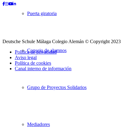
Facebook
Instagram
Youtube
LinkedIn
Puerta giratoria
Deutsche Schule Málaga Colegio Alemán © Copyright 2023
Consejo de alumnos
Política de privacidad
Aviso legal
Política de cookies
Canal interno de información
Desplazarse
hacia
Grupo de Proyectos Solidarios
arriba
Mediadores