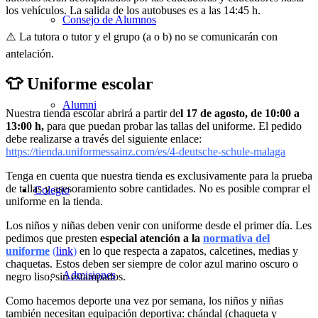
los vehículos.
La salida de los
autobuses es a las 14:45 h.
Consejo de Alumnos
⚠️
La tutora o tutor y
el grupo (a o b) no se
comunicarán con
antelación.
👕 Uniforme escolar
Alumni
Nuestra tienda
escolar abrirá a partir de
l
17 de agosto, de 10:00 a
13:00 h,
para que
puedan probar las tallas
del uniforme. El pedido
debe
realizarse a través del
siguiente enlace:
https://tienda.uniformessainz.com/es/4-d
eutsche-schule-malaga
Tenga
en cuenta que nuestra tienda
es exclusivamente para la
prueba
de tallas y asesoramiento
sobre cantidades. No es posible
comprar el
Colegio
uniforme en la
tienda.
Los niños y niñas
deben venir con uniforme
desde el primer día. Les
pedimos que presten
especial
atención a la
normativa del
uniforme
(
link
)
en lo que
respecta a zapatos,
calcetines, medias y
chaquetas.
Estos deben ser siempre de
color azul marino oscuro o
Admisiones
negro liso,
sin estampados.
Como hacemos
deporte una vez por semana, los
niños y niñas
también
necesitan equipación deportiva:
chándal (chaqueta y