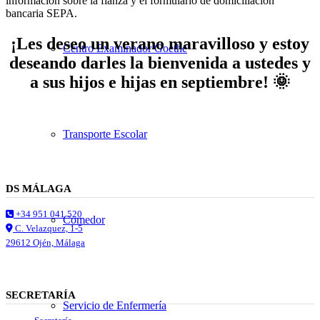
información sobre la fianza y el formulario de domiciliación
bancaria SEPA.
¡Les deseo un verano maravilloso y estoy
Centro Examinador Goethe
deseando darles la bienvenida a ustedes y
a sus hijos e hijas en septiembre! 🌞
Transporte Escolar
DS MÁLAGA
+34 951 041 520
Comedor
C. Velazquez, 1-5
29612 Ojén, Málaga
SECRETARÍA
Servicio de Enfermería