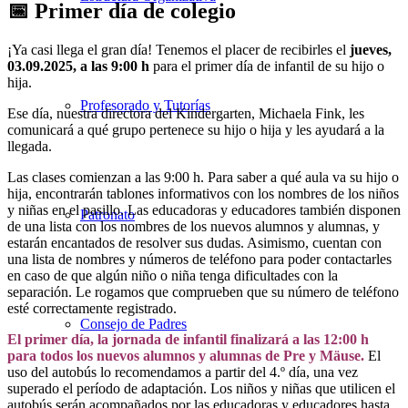
📅 Primer día de colegio
¡Ya casi
llega el gran día!
Tenemos el placer de
recibirles el
jueves,
03.09.2025, a las 9:00 h
para
el primer día de
infantil de su hijo o
hija.
Profesorado y Tutorías
E
se día, nuestra
directora del
Kindergarten, Michaela Fink, les
comunicará a qué
grupo pertenece su hijo o hija
y les ayudará a la
llegada.
Las clases comienzan a
las 9:00 h. Para saber
a qué aula va su hijo
o
hija, encontrarán tablones
informativos con los nombres
de los niños
y
niñas en el pasillo.
Las educadoras y
educadores también disponen
Patronato
de una lista con
los nombres de los
nuevos alumnos y alumnas,
y
estarán
encantados de resolver sus
dudas. Asimismo,
cuentan con
una lista de
nombres y números de teléfono para
poder contactarles
en
caso de que algún niño
o niña tenga dificultades con la
separación. Le rogamos que comprueben
que su número de teléfono
esté
correctamente registrado.
Consejo de Padres
El primer
día, la jornada de infantil
finalizará a las 12:00 h
para
todos los nuevos alumnos y
alumnas de Pre y Mäuse.
El
uso del autobús lo
recomendamos a partir del 4.º día,
una vez
superado el
período de adaptación. Los
niños y niñas que utilicen
el
autobús serán
acompañados por las educadoras y
educadores hasta