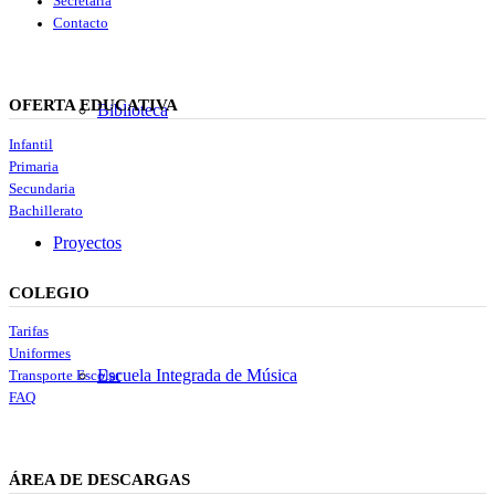
Secretaría
Contacto
OFERTA EDUCATIVA
Biblioteca
Infantil
Primaria
Secundaria
Bachillerato
Proyectos
COLEGIO
Tarifas
Uniformes
Escuela Integrada de Música
Transporte Escolar
FAQ
ÁREA DE DESCARGAS