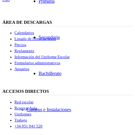
Primaria
ÁREA DE DESCARGAS
Calendarios
Secundaria
Listado de libros de texto
Precios
Reglamento
Información del Uniforme Escolar
Formularios administrativos
Anuarios
Bachillerato
ACCESOS DIRECTOS
Red escolar
Reservar Aula
Campus e Instalaciones
Uniformes
Trabajo
+34 951 041 520