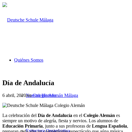
Quiénes Somos
Día de Andalucía
6 abril, 2020
/
en
Colegio Alemán Málaga
Nuestra Historia
La celebración del
Día de Andalucía
en el
Colegio Alemán
es
siempre un motivo de alegría, fiesta y nervios. Los alumnos de
Educación Primaria
, junto a sus profesoras de
Lengua Española
,
Estructura Organizativa
preparan cada año un completísimo espectáculo que aúna música,