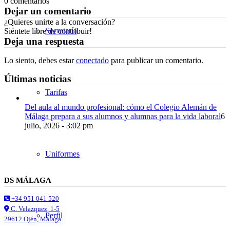
0
comentarios
Dejar un comentario
¿Quieres unirte a la conversación?
Secretaría
Siéntete libre de contribuir!
Deja una respuesta
Lo siento, debes estar
conectado
para publicar un comentario.
Últimas noticias
Tarifas
Del aula al mundo profesional: cómo el Colegio Alemán de
Málaga prepara a sus alumnos y alumnas para la vida laboral
6
julio, 2026 - 3:02 pm
Uniformes
DS MÁLAGA
+34 951 041 520
C. Velazquez, 1-5
Perfil
29612 Ojén, Málaga