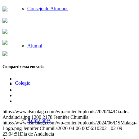
Consejo de Alumnos
Alumni
Compartir esta entrada
Compartir
Colegio
en
Compartir
Facebook
en
Compartir
X
en
Compartir
WhatsApp
en
Compartir
LinkedIn
por
https://www.dsmalaga.com/wp-content/uploads/2020/04/Dia-de-
correo
Andalucia.jpg
1200
2178
Jennifer Chumilla
Admisiones
https://www.dsmalaga.com/wp-content/uploads/2024/06/DSMalaga-
Logo.png
Jennifer Chumilla
2020-04-06 00:56:10
2021-02-09
23:04:51
Día de Andalucía