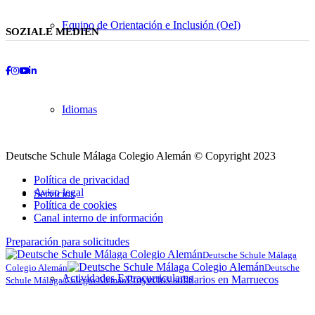
Equipo de Orientación e Inclusión (OeI)
SOZIALE MEDIEN
Facebook
Instagram
Youtube
LinkedIn
Idiomas
Deutsche Schule Málaga Colegio Alemán © Copyright 2023
Política de privacidad
Aviso legal
Servicios
Política de cookies
Canal interno de información
Preparación para solicitudes
Deutsche Schule Málaga
Colegio Alemán
Deutsche
Actividades Extracurriculares
Proyectos solidarios en Marruecos
Schule Málaga Colegio Alemán
Desplazarse
hacia