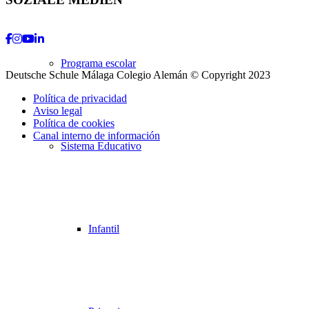
Facebook
Instagram
Youtube
LinkedIn
Programa escolar
Deutsche Schule Málaga Colegio Alemán © Copyright 2023
Política de privacidad
Aviso legal
Política de cookies
Canal interno de información
Sistema Educativo
Desplazarse
hacia
arriba
Infantil