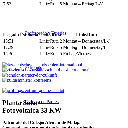
7:52
Linie/Ruta 5
Montag – Freitag/L-V
Profesorado y Tutorías
Llegada Estimada
Linie/Ruta
Linie/Ruta
15:51
Linie/Ruta 2
Montag – Donnerstag/L-J
17:29
Linie/Ruta 5
Montag – Donnerstag/L-J
15:36
Linie/Ruta 5
Freitag/Viernes
Patronato
Planta Solar
Consejo de Padres
Fotovoltaica 33 KW
Patronato del Colegio Alemán de Málaga
Conseguir una economía más limpia y sostenible