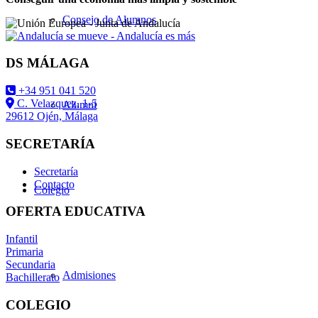
Consejo de Alumnos
DS MÁLAGA
+34 951 041 520
C. Velazquez, 1-5
Alumni
29612 Ojén, Málaga
SECRETARÍA
Secretaría
Contacto
Colegio
OFERTA EDUCATIVA
Infantil
Primaria
Secundaria
Admisiones
Bachillerato
COLEGIO