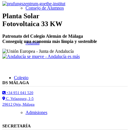
Consejo de Alumnos
Planta Solar
Fotovoltaica 33 KW
Patronato del Colegio Alemán de Málaga
Conseguir una economía más limpia y sostenible
Alumni
Colegio
DS MÁLAGA
+34 951 041 520
C. Velazquez, 1-5
29612 Ojén, Málaga
Admisiones
SECRETARÍA