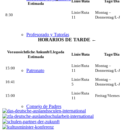
Linie/Ruta
Tage/Día
Estimada
Linie/Ruta
Montag –
8:30
11
Donnerstag/L-J
Profesorado y Tutorías
HORARIOS DE TARDE ←
Voraussichtliche Ankunft/Llegada
Linie/Ruta
Tage/Día
Estimada
Linie/Ruta
Montag –
15:00
Patronato
11
Donnerstag/L-J
Linie/Ruta
Montag –
16:41
5
Donnerstag/L-J
Linie/Ruta
15:00
Freitag/Viernes
11
Consejo de Padres