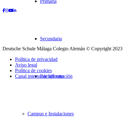
Primaria
Facebook
Instagram
Youtube
LinkedIn
Secundaria
Deutsche Schule Málaga Colegio Alemán © Copyright 2023
Política de privacidad
Aviso legal
Política de cookies
Canal interno de información
Bachillerato
Desplazarse
hacia
arriba
Campus e Instalaciones