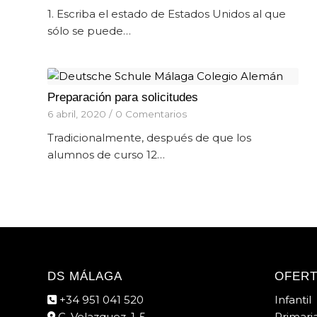
1. Escriba el estado de Estados Unidos al que
sólo se puede…
Preparación para solicitudes
6 abril, 2020
/
0 Comentarios
Tradicionalmente, después de que los
alumnos de curso 12…
DS MÁLAGA
OFERT
+34 951 041 520
Infantil
C. Velazquez, 1-5
Primari