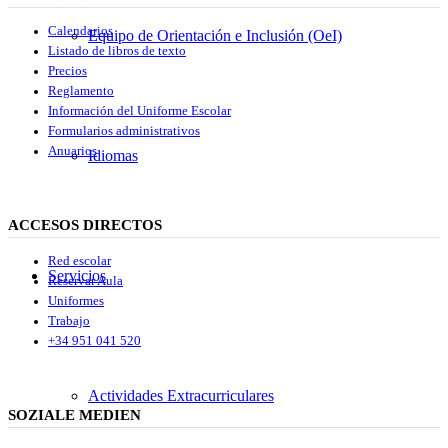
Calendarios
Equipo de Orientación e Inclusión (OeI)
Listado de libros de texto
Precios
Reglamento
Información del Uniforme Escolar
Formularios administrativos
Anuarios
Idiomas
ACCESOS DIRECTOS
Red escolar
Servicios
Reservar Aula
Uniformes
Trabajo
+34 951 041 520
Actividades Extracurriculares
SOZIALE MEDIEN