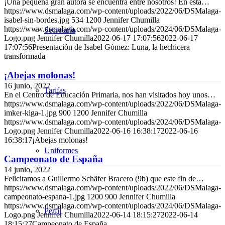
¡Una pequeña gran autora se encuentra entre nosotros! En esta…
https://www.dsmalaga.com/wp-content/uploads/2022/06/DSMalaga-
isabel-sin-bordes.jpg
534
1200
Jennifer Chumilla
https://www.dsmalaga.com/wp-content/uploads/2024/06/DSMalaga-
Secretaría
Logo.png
Jennifer Chumilla
2022-06-17 17:07:56
2022-06-17
17:07:56
Presentación de Isabel Gómez: Luna, la hechicera
transformada
¡Abejas molonas!
16 junio, 2022
Tarifas
En el Centro de Educación Primaria, nos han visitados hoy unos…
https://www.dsmalaga.com/wp-content/uploads/2022/06/DSMalaga-
imker-kiga-1.jpg
900
1200
Jennifer Chumilla
https://www.dsmalaga.com/wp-content/uploads/2024/06/DSMalaga-
Logo.png
Jennifer Chumilla
2022-06-16 16:38:17
2022-06-16
16:38:17
¡Abejas molonas!
Uniformes
Campeonato de España
14 junio, 2022
Felicitamos a Guillermo Schäfer Bracero (9b) que este fin de…
https://www.dsmalaga.com/wp-content/uploads/2022/06/DSMalaga-
campeonato-espana-1.jpg
1200
900
Jennifer Chumilla
https://www.dsmalaga.com/wp-content/uploads/2024/06/DSMalaga-
Perfil
Logo.png
Jennifer Chumilla
2022-06-14 18:15:27
2022-06-14
18:15:27
Campeonato de España