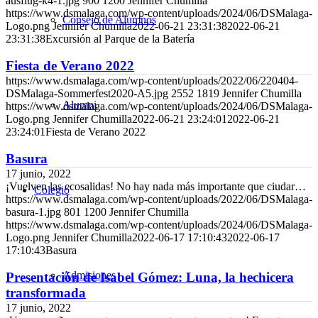
ausflug-k4-1.jpg
900
1200
Jennifer Chumilla
https://www.dsmalaga.com/wp-content/uploads/2024/06/DSMalaga-
Consejo de Alumnos
Logo.png
Jennifer Chumilla
2022-06-21 23:31:38
2022-06-21
23:31:38
Excursión al Parque de la Batería
Fiesta de Verano 2022
https://www.dsmalaga.com/wp-content/uploads/2022/06/220404-
DSMalaga-Sommerfest2020-A5.jpg
2552
1819
Jennifer Chumilla
Alumni
https://www.dsmalaga.com/wp-content/uploads/2024/06/DSMalaga-
Logo.png
Jennifer Chumilla
2022-06-21 23:24:01
2022-06-21
23:24:01
Fiesta de Verano 2022
Basura
17 junio, 2022
¡Vuelven las ecosalidas! No hay nada más importante que ciudar…
Colegio
https://www.dsmalaga.com/wp-content/uploads/2022/06/DSMalaga-
basura-1.jpg
801
1200
Jennifer Chumilla
https://www.dsmalaga.com/wp-content/uploads/2024/06/DSMalaga-
Logo.png
Jennifer Chumilla
2022-06-17 17:10:43
2022-06-17
17:10:43
Basura
Admisiones
Presentación de Isabel Gómez: Luna, la hechicera
transformada
17 junio, 2022