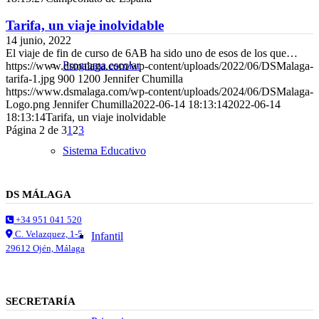
Tarifa, un viaje inolvidable
14 junio, 2022
El viaje de fin de curso de 6AB ha sido uno de esos de los que…
Programa escolar
https://www.dsmalaga.com/wp-content/uploads/2022/06/DSMalaga-
tarifa-1.jpg
900
1200
Jennifer Chumilla
https://www.dsmalaga.com/wp-content/uploads/2024/06/DSMalaga-
Logo.png
Jennifer Chumilla
2022-06-14 18:13:14
2022-06-14
18:13:14
Tarifa, un viaje inolvidable
Página 2 de 3
1
2
3
Sistema Educativo
DS MÁLAGA
+34 951 041 520
C. Velazquez, 1-5
Infantil
29612 Ojén, Málaga
SECRETARÍA