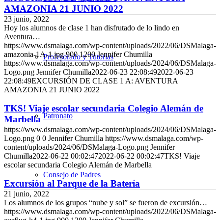
AMAZONIA 21 JUNIO 2022
23 junio, 2022
Hoy los alumnos de clase 1 han disfrutado de lo lindo en
Aventura…
https://www.dsmalaga.com/wp-content/uploads/2022/06/DSMalaga-
amazonia-1A-1.jpg
900
1200
Jennifer Chumilla
Profesorado y Tutorías
https://www.dsmalaga.com/wp-content/uploads/2024/06/DSMalaga-
Logo.png
Jennifer Chumilla
2022-06-23 22:08:49
2022-06-23
22:08:49
EXCURSIÓN DE CLASE 1 A: AVENTURA
AMAZONIA 21 JUNIO 2022
TKS! Viaje escolar secundaria Colegio Alemán de
Patronato
Marbella
https://www.dsmalaga.com/wp-content/uploads/2024/06/DSMalaga-
Logo.png
0
0
Jennifer Chumilla
https://www.dsmalaga.com/wp-
content/uploads/2024/06/DSMalaga-Logo.png
Jennifer
Chumilla
2022-06-22 00:02:47
2022-06-22 00:02:47
TKS! Viaje
escolar secundaria Colegio Alemán de Marbella
Consejo de Padres
Excursión al Parque de la Batería
21 junio, 2022
Los alumnos de los grupos “nube y sol” se fueron de excursión…
https://www.dsmalaga.com/wp-content/uploads/2022/06/DSMalaga-