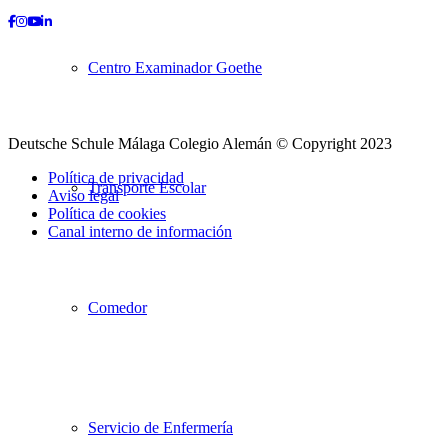
Facebook
Instagram
Youtube
LinkedIn
Centro Examinador Goethe
Deutsche Schule Málaga Colegio Alemán © Copyright 2023
Política de privacidad
Transporte Escolar
Aviso legal
Política de cookies
Canal interno de información
Desplazarse
hacia
arriba
Comedor
Servicio de Enfermería