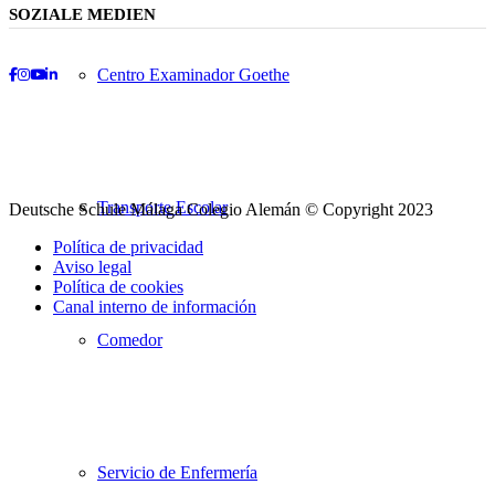
SOZIALE MEDIEN
Centro Examinador Goethe
Facebook
Instagram
Youtube
LinkedIn
Transporte Escolar
Deutsche Schule Málaga Colegio Alemán © Copyright 2023
Política de privacidad
Aviso legal
Política de cookies
Canal interno de información
Comedor
Desplazarse
hacia
arriba
Servicio de Enfermería