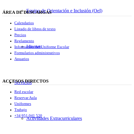
Equipo de Orientación e Inclusión (OeI)
ÁREA DE DESCARGAS
Calendarios
Listado de libros de texto
Precios
Reglamento
Idiomas
Información del Uniforme Escolar
Formularios administrativos
Anuarios
ACCESOS DIRECTOS
Servicios
Red escolar
Reservar Aula
Uniformes
Trabajo
+34 951 041 520
Actividades Extracurriculares