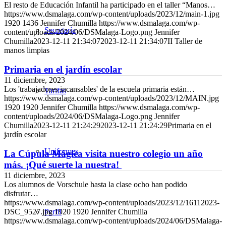
El resto de Educación Infantil ha participado en el taller “Manos…
https://www.dsmalaga.com/wp-content/uploads/2023/12/main-1.jpg
1920
1436
Jennifer Chumilla
https://www.dsmalaga.com/wp-
Secretaría
content/uploads/2024/06/DSMalaga-Logo.png
Jennifer
Chumilla
2023-12-11 21:34:07
2023-12-11 21:34:07
II Taller de
manos limpias
Primaria en el jardín escolar
11 diciembre, 2023
Los 'trabajadores incansables' de la escuela primaria están…
Tarifas
https://www.dsmalaga.com/wp-content/uploads/2023/12/MAIN.jpg
1920
1920
Jennifer Chumilla
https://www.dsmalaga.com/wp-
content/uploads/2024/06/DSMalaga-Logo.png
Jennifer
Chumilla
2023-12-11 21:24:29
2023-12-11 21:24:29
Primaria en el
jardín escolar
Uniformes
La Cúpula Mágica visita nuestro colegio un año
más. ¡Qué suerte la nuestra!
11 diciembre, 2023
Los alumnos de Vorschule hasta la clase ocho han podido
disfrutar…
https://www.dsmalaga.com/wp-content/uploads/2023/12/16112023-
DSC_9527.jpg
Perfil
1920
1920
Jennifer Chumilla
https://www.dsmalaga.com/wp-content/uploads/2024/06/DSMalaga-