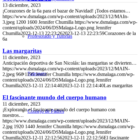
13 diciembre, 2023
¡Corazones de la 6a para el bazar de Navidad! ¡Todos estamos…
https://www.dsmalaga.com/wp-content/uploads/2023/12/MAIn-
3.jpeg
1200
1600
Jennifer Chumilla
https://www.dsmalaga.com/wp-
content/uploads/2024/06/DSMalaga-Logo.png
Jennifer
Chumilla
2023-12-13 22:23:26
2023-12-13 22:23:59
Corazones de la
Profesorado y Tutorías
6a
Las margaritas
11 diciembre, 2023
Anticipación deportiva de San Nicolás: las margaritas se divierten…
https://www.dsmalaga.com/wp-content/uploads/2023/12/MAIN-
Patronato
2.jpeg
960
1195
Jennifer Chumilla
https://www.dsmalaga.com/wp-
content/uploads/2024/06/DSMalaga-Logo.png
Jennifer
Chumilla
2023-12-11 22:14:40
2023-12-11 22:14:40
Las margaritas
El fascinante mundo del cuerpo humano
11 diciembre, 2023
¡Explorando el fascinante mundo del cuerpo humano con
Consejo de Padres
nuestros…
https://www.dsmalaga.com/wp-content/uploads/2023/12/MAIN-
2.jpg
1920
1440
Jennifer Chumilla
https://www.dsmalaga.com/wp-
content/uploads/2024/06/DSMalaga-Logo.png
Jennifer
Chumilla
2023-12-11 22:12:56
2023-12-11 22:12:56
El fascinante