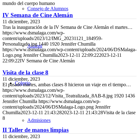
mundo del cuerpo humano
Consejo de Alumnos
IV Semana de Cine Alemán
11 diciembre, 2023
Tras la inauguración de la IV Semana de Cine Alemán el martes…
https://www.dsmalaga.com/wp-
content/uploads/2023/12/IMG_20231121_184959-
Personalizado.jpg
1440
1920
Jennifer Chumilla
Alumni
https://www.dsmalaga.com/wp-content/uploads/2024/06/DSMalaga-
Logo.png
Jennifer Chumilla
2023-12-11 22:09:22
2023-12-11
22:09:22
IV Semana de Cine Alemán
Visita de la clase 8
11 diciembre, 2023
Colegio
El pasado martes, ambas clases 8 hicieron un viaje en el tiempo…
https://www.dsmalaga.com/wp-
content/uploads/2023/12/Visita_Teatralizada_8AB-8.jpg
1920
1436
Jennifer Chumilla
https://www.dsmalaga.com/wp-
content/uploads/2024/06/DSMalaga-Logo.png
Jennifer
Chumilla
2023-12-11 21:43:28
2023-12-11 21:43:28
Visita de la clase
8
Admisiones
II Taller de manos limpias
11 diciembre, 2023