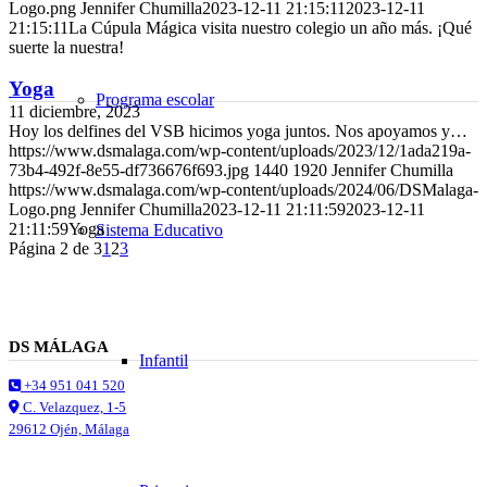
Logo.png
Jennifer Chumilla
2023-12-11 21:15:11
2023-12-11
21:15:11
La Cúpula Mágica visita nuestro colegio un año más. ¡Qué
suerte la nuestra!
Yoga
Programa escolar
11 diciembre, 2023
Hoy los delfines del VSB hicimos yoga juntos. Nos apoyamos y…
https://www.dsmalaga.com/wp-content/uploads/2023/12/1ada219a-
73b4-492f-8e55-df736676f693.jpg
1440
1920
Jennifer Chumilla
https://www.dsmalaga.com/wp-content/uploads/2024/06/DSMalaga-
Logo.png
Jennifer Chumilla
2023-12-11 21:11:59
2023-12-11
21:11:59
Yoga
Sistema Educativo
Página 2 de 3
1
2
3
DS MÁLAGA
Infantil
+34 951 041 520
C. Velazquez, 1-5
29612 Ojén, Málaga