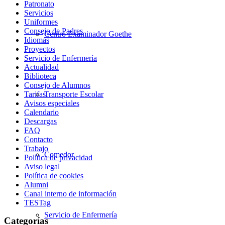
Patronato
Servicios
Uniformes
Consejo de Padres
Centro Examinador Goethe
Idiomas
Proyectos
Servicio de Enfermería
Actualidad
Biblioteca
Consejo de Alumnos
Transporte Escolar
Tarifas
Avisos especiales
Calendario
Descargas
FAQ
Contacto
Trabajo
Comedor
Política de privacidad
Aviso legal
Política de cookies
Alumni
Canal interno de información
TESTag
Servicio de Enfermería
Categorías