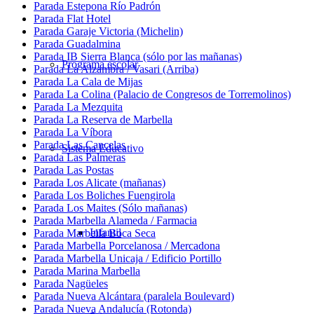
Parada Estepona Río Padrón
Parada Flat Hotel
Parada Garaje Victoria (Michelin)
Parada Guadalmina
Parada IB Sierra Blanca (sólo por las mañanas)
Programa escolar
Parada La Alzambra / Vasari (Arriba)
Parada La Cala de Mijas
Parada La Colina (Palacio de Congresos de Torremolinos)
Parada La Mezquita
Parada La Reserva de Marbella
Parada La Víbora
Parada Las Cancelas
Sistema Educativo
Parada Las Palmeras
Parada Las Postas
Parada Los Alicate (mañanas)
Parada Los Boliches Fuengirola
Parada Los Maites (Sólo mañanas)
Parada Marbella Alameda / Farmacia
Infantil
Parada Marbella Boca Seca
Parada Marbella Porcelanosa / Mercadona
Parada Marbella Unicaja / Edificio Portillo
Parada Marina Marbella
Parada Nagüeles
Parada Nueva Alcántara (paralela Boulevard)
Parada Nueva Andalucía (Rotonda)