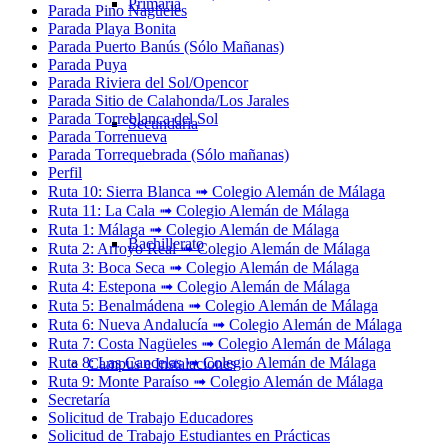
Primaria
Parada Pino Nagüeles
Parada Playa Bonita
Parada Puerto Banús (Sólo Mañanas)
Parada Puya
Parada Riviera del Sol/Opencor
Parada Sitio de Calahonda/Los Jarales
Parada Torreblanca del Sol
Secundaria
Parada Torrenueva
Parada Torrequebrada (Sólo mañanas)
Perfil
Ruta 10: Sierra Blanca ➟ Colegio Alemán de Málaga
Ruta 11: La Cala ➟ Colegio Alemán de Málaga
Ruta 1: Málaga ➟ Colegio Alemán de Málaga
Bachillerato
Ruta 2: Arroyo Real ➟ Colegio Alemán de Málaga
Ruta 3: Boca Seca ➟ Colegio Alemán de Málaga
Ruta 4: Estepona ➟ Colegio Alemán de Málaga
Ruta 5: Benalmádena ➟ Colegio Alemán de Málaga
Ruta 6: Nueva Andalucía ➟ Colegio Alemán de Málaga
Ruta 7: Costa Nagüeles ➟ Colegio Alemán de Málaga
Ruta 8: Las Cancelas ➟ Colegio Alemán de Málaga
Campus e Instalaciones
Ruta 9: Monte Paraíso ➟ Colegio Alemán de Málaga
Secretaría
Solicitud de Trabajo Educadores
Solicitud de Trabajo Estudiantes en Prácticas