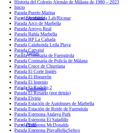
Historia del Colegio Alemán de Málaga de 1980 – 2023
Inicio
Parada Puerto Marina
Secretaría
Parada Andalucía Lab/Ricmar
Parada Arco de Marbella
Parada Arroyo Real
Parada Bahía Marbella
Parada BP La Cañada
Parada Calahonda Leila Playa
Parada Carvajal
Tarifas
Parada Comisaría de Fuengirola
Parada Comisaría de Policía de Málaga
Parada Cruce de Churriana
Parada El Corte Inglés
Parada El Higuerón
Parada El Ingenio
Parada El Rodeíto 2
Uniformes
Parada El Rosario (por detrás)
Parada Elviria
Parada Estación de Autobuses de Marbella
Parada Estación de Renfe de Fuengiola
Parada Estepona Atalaya Park
Parada Estepona El Saladillo
Perfil
Parada Estepona McDonalds
Parada Estepona PlayaBella/Selwo