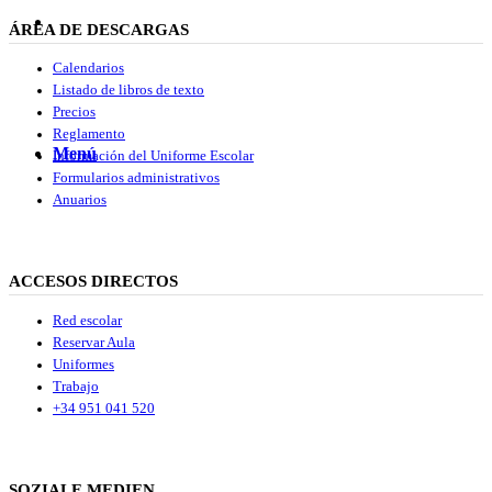
Buscar
ÁREA DE DESCARGAS
Calendarios
Listado de libros de texto
Precios
Reglamento
Menú
Menú
Información del Uniforme Escolar
Formularios administrativos
Anuarios
ACCESOS DIRECTOS
Red escolar
Reservar Aula
Uniformes
Trabajo
+34 951 041 520
SOZIALE MEDIEN