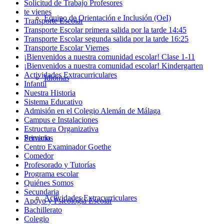
Solicitud de Trabajo Profesores
te vienes
Equipo de Orientación e Inclusión (OeI)
Transporte Escolar
Transporte Escolar primera salida por la tarde 14:45
Transporte Escolar segunda salida por la tarde 16:25
Transporte Escolar Viernes
¡Bienvenidos a nuestra comunidad escolar! Clase 1-11
¡Bienvenidos a nuestra comunidad escolar! Kindergarten
Actividades Extracurriculares
Idiomas
Infantil
Nuestra Historia
Sistema Educativo
Admisión en el Colegio Alemán de Málaga
Campus e Instalaciones
Estructura Organizativa
Servicios
Primaria
Centro Examinador Goethe
Comedor
Profesorado y Tutorías
Programa escolar
Quiénes Somos
Secundaria
Actividades Extracurriculares
Apoyo y Psicología Escolar
Bachillerato
Colegio