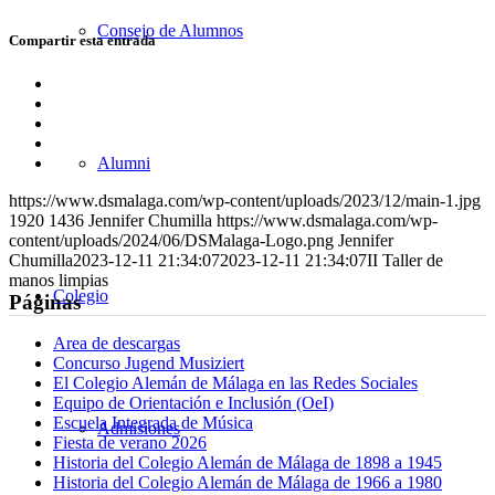
Consejo de Alumnos
Compartir esta entrada
Compartir
en
Compartir
Facebook
en
Compartir
X
en
Compartir
Alumni
WhatsApp
en
Compartir
LinkedIn
por
https://www.dsmalaga.com/wp-content/uploads/2023/12/main-1.jpg
correo
1920
1436
Jennifer Chumilla
https://www.dsmalaga.com/wp-
content/uploads/2024/06/DSMalaga-Logo.png
Jennifer
Chumilla
2023-12-11 21:34:07
2023-12-11 21:34:07
II Taller de
manos limpias
Colegio
Páginas
Area de descargas
Concurso Jugend Musiziert
El Colegio Alemán de Málaga en las Redes Sociales
Equipo de Orientación e Inclusión (OeI)
Escuela Integrada de Música
Admisiones
Fiesta de verano 2026
Historia del Colegio Alemán de Málaga de 1898 a 1945
Historia del Colegio Alemán de Málaga de 1966 a 1980