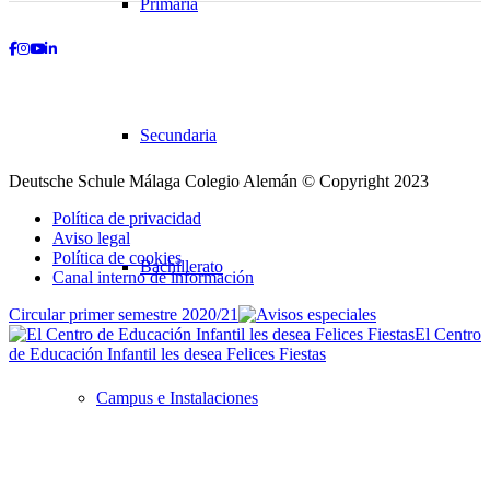
Primaria
Facebook
Instagram
Youtube
LinkedIn
Secundaria
Deutsche Schule Málaga Colegio Alemán © Copyright 2023
Política de privacidad
Aviso legal
Política de cookies
Bachillerato
Canal interno de información
Circular primer semestre 2020/21
El Centro
de Educación Infantil les desea Felices Fiestas
Desplazarse
hacia
Campus e Instalaciones
arriba