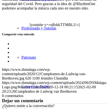
seguridad del Covid. Pero gracias a la idea de @RhythmOne
podemos acompañar la música cada uno en nuestro sitio.
[youtube v=»uRrkkTTMBLU»]
Profesorado y Tutorías
Compartir esta entrada
Compartir
en
Compartir
Facebook
en
Compartir
X
en
Compartir
Patronato
WhatsApp
en
Compartir
LinkedIn
por
https://www.dsmalaga.com/wp-
correo
content/uploads/2020/12/Cumpleanos-de-Ludwig-van-
Beethoven.jpg
620
1100
Jennifer Chumilla
https://www.dsmalaga.com/wp-content/uploads/2024/06/DSMalaga-
Consejo de Padres
Logo.png
Jennifer Chumilla
2020-12-18 00:21:15
2021-02-09
20:23:26
Cumpleaños de Ludwig van Beethoven
0
comentarios
Dejar un comentario
¿Quieres unirte a la conversación?