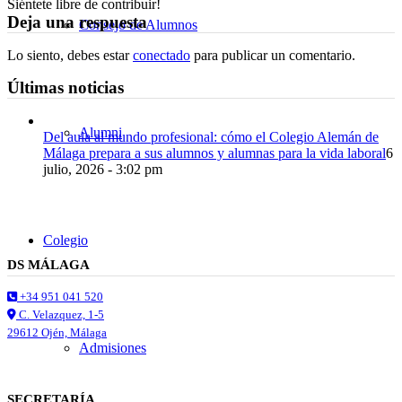
Siéntete libre de contribuir!
Deja una respuesta
Consejo de Alumnos
Lo siento, debes estar
conectado
para publicar un comentario.
Últimas noticias
Alumni
Del aula al mundo profesional: cómo el Colegio Alemán de
Málaga prepara a sus alumnos y alumnas para la vida laboral
6
julio, 2026 - 3:02 pm
Colegio
DS MÁLAGA
+34 951 041 520
C. Velazquez, 1-5
29612 Ojén, Málaga
Admisiones
SECRETARÍA