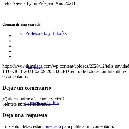
Feliz Navidad y un Próspero Año 2021!
Compartir esta entrada
Profesorado y Tutorías
Compartir
en
Compartir
Facebook
en
Compartir
X
en
Compartir
WhatsApp
en
Compartir
LinkedIn
por
https://www.dsmalaga.com/wp-content/uploads/2020/12/feliz-navidad
correo
Patronato
18 00:30:31
2021-02-09 20:23:02
El Centro de Educación Infantil les 
0
comentarios
Dejar un comentario
¿Quieres unirte a la conversación?
Consejo de Padres
Siéntete libre de contribuir!
Deja una respuesta
Lo siento, debes estar
conectado
para publicar un comentario.