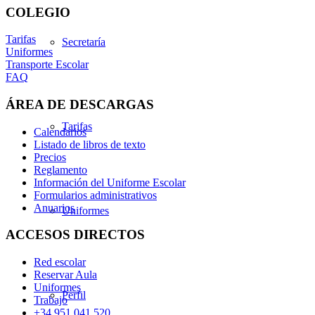
COLEGIO
Tarifas
Secretaría
Uniformes
Transporte Escolar
FAQ
ÁREA DE DESCARGAS
Tarifas
Calendarios
Listado de libros de texto
Precios
Reglamento
Información del Uniforme Escolar
Formularios administrativos
Anuarios
Uniformes
ACCESOS DIRECTOS
Red escolar
Reservar Aula
Uniformes
Perfil
Trabajo
+34 951 041 520