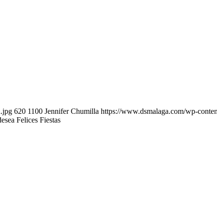
.jpg
620
1100
Jennifer Chumilla
https://www.dsmalaga.com/wp-conte
desea Felices Fiestas