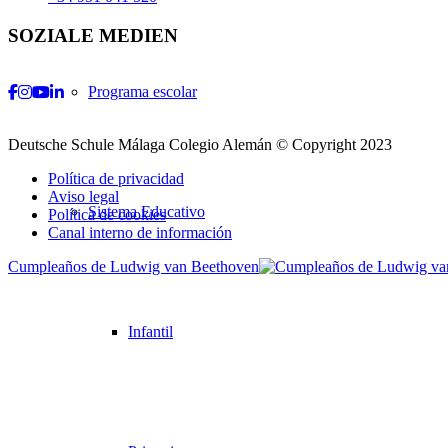
SOZIALE MEDIEN
Programa escolar
Facebook
Instagram
Youtube
LinkedIn
Deutsche Schule Málaga Colegio Alemán © Copyright 2023
Política de privacidad
Aviso legal
Sistema Educativo
Política de cookies
Canal interno de información
Cumpleaños de Ludwig van Beethoven
Desplazarse
hacia
arriba
Infantil