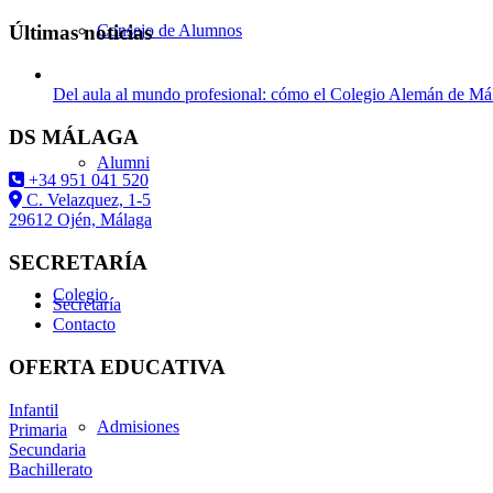
Últimas noticias
Consejo de Alumnos
Del aula al mundo profesional: cómo el Colegio Alemán de Mála
DS MÁLAGA
Alumni
+34 951 041 520
C. Velazquez, 1-5
29612 Ojén, Málaga
SECRETARÍA
Colegio
Secretaría
Contacto
OFERTA EDUCATIVA
Infantil
Admisiones
Primaria
Secundaria
Bachillerato