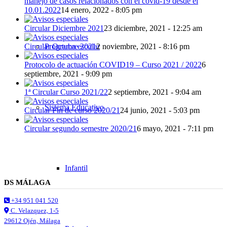
manejo de casos relacionados con el covid-19 desde el
10.01.2022
14 enero, 2022 - 8:05 pm
Circular Diciembre 2021
23 diciembre, 2021 - 12:25 am
Programa escolar
Circular Octubre 2021
2 noviembre, 2021 - 8:16 pm
Protocolo de actuación COVID19 – Curso 2021 / 2022
6
septiembre, 2021 - 9:09 pm
1ª Circular Curso 2021/22
2 septiembre, 2021 - 9:04 am
Sistema Educativo
Circular Fin de curso 2020/21
24 junio, 2021 - 5:03 pm
Circular segundo semestre 2020/21
6 mayo, 2021 - 7:11 pm
Infantil
DS MÁLAGA
+34 951 041 520
C. Velazquez, 1-5
29612 Ojén, Málaga