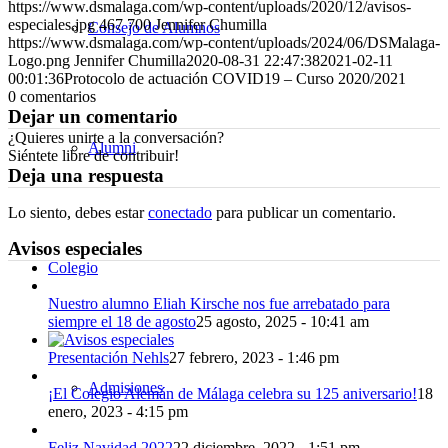
https://www.dsmalaga.com/wp-content/uploads/2020/12/avisos-
correo
especiales.jpg
467
700
Jennifer Chumilla
Consejo de Alumnos
https://www.dsmalaga.com/wp-content/uploads/2024/06/DSMalaga-
Logo.png
Jennifer Chumilla
2020-08-31 22:47:38
2021-02-11
00:01:36
Protocolo de actuación COVID19 – Curso 2020/2021
0
comentarios
Dejar un comentario
¿Quieres unirte a la conversación?
Alumni
Siéntete libre de contribuir!
Deja una respuesta
Lo siento, debes estar
conectado
para publicar un comentario.
Avisos especiales
Colegio
Nuestro alumno Eliah Kirsche nos fue arrebatado para
siempre el 18 de agosto
25 agosto, 2025 - 10:41 am
Presentación Nehls
27 febrero, 2023 - 1:46 pm
Admisiones
¡El Colegio Alemán de Málaga celebra su 125 aniversario!
18
enero, 2023 - 4:15 pm
Feliz Navidad 2022
22 diciembre, 2022 - 1:51 pm