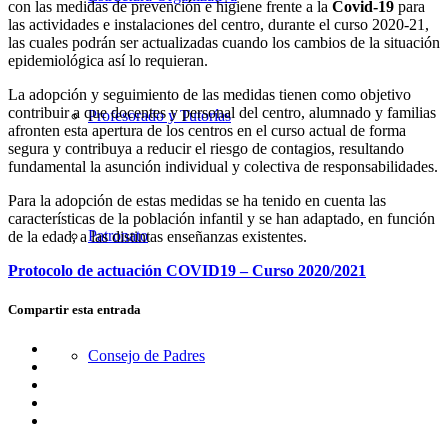
con las medidas de prevención e higiene frente a la
Covid-19
para
las actividades e instalaciones del centro, durante el curso 2020-21,
las cuales podrán ser actualizadas cuando los cambios de la situación
epidemiológica así lo requieran.
La adopción y seguimiento de las medidas tienen como objetivo
contribuir a que docentes y personal del centro, alumnado y familias
Profesorado y Tutorías
afronten esta apertura de los centros en el curso actual de forma
segura y contribuya a reducir el riesgo de contagios, resultando
fundamental la asunción individual y colectiva de responsabilidades.
Para la adopción de estas medidas se ha tenido en cuenta las
características de la población infantil y se han adaptado, en función
Patronato
de la edad, a las distintas enseñanzas existentes.
Protocolo de actuación COVID19 – Curso 2020/2021
Compartir esta entrada
Compartir
Consejo de Padres
en
Compartir
Facebook
en
Compartir
X
en
Compartir
WhatsApp
en
Compartir
LinkedIn
por