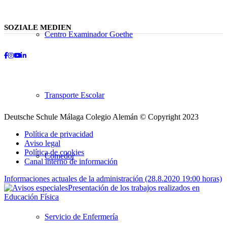
SOZIALE MEDIEN
Centro Examinador Goethe
Facebook
Instagram
Youtube
LinkedIn
Transporte Escolar
Deutsche Schule Málaga Colegio Alemán © Copyright 2023
Política de privacidad
Aviso legal
Política de cookies
Comedor
Canal interno de información
Informaciones actuales de la administración (28.8.2020 19:00 horas)
Presentación de los trabajos realizados en
Educación Física
Desplazarse
hacia
Servicio de Enfermería
arriba