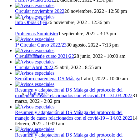
Circular noviembre 2022
26 noviembre, 2022 - 12:50 pm
Secretaría
Info Obras Ojén
26 noviembre, 2022 - 12:36 pm
Problemas Suministro
1 septiembre, 2022 - 3:13 pm
1ª Circular Curso 2022/23
30 agosto, 2022 - 7:13 pm
Tarifas
Circular Fin de curso 2021/22
28 junio, 2022 - 10:00 am
Circular Abril 2022
25 abril, 2022 - 8:55 am
Semáforo cuarentena DS Málaga
1 abril, 2022 - 10:00 am
Resumen y adaptación al DS Málaga del protocolo del
Uniformes
manejo de casos relacionados con el covid-19 – 31.03.2022
31
marzo, 2022 - 2:02 pm
Resumen y adaptación al DS Málaga del protocolo del
manejo de casos relacionados con el covid-19 – 14.02.2022
14
febrero, 2022 - 10:09 am
Perfil
Resumen y adaptación al DS Málaga del protocolo del