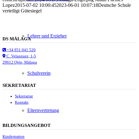
Lopez
2015-07-02 10:00:45
2023-06-01 10:07:18
Deutsche Schule
verteiligt Gütesiegel
Lehrer und Erzieher
DS MÁLAGA
+34 951 041 520
C. Velazquez, 1-5
29612 Ojén, Málaga
Schulverein
SEKRETARIAT
Sekretariat
Kontakt
Elternvertretung
BILDUNGSANGEBOT
Kindergarten