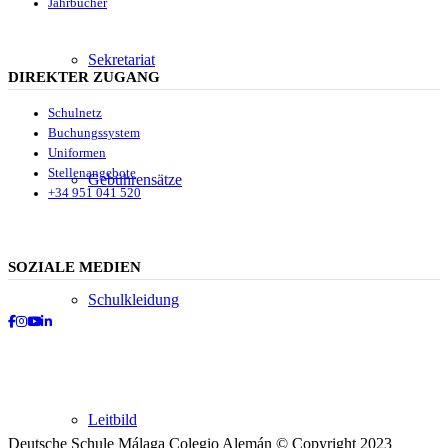
Jahrbücher
Sekretariat
DIREKTER ZUGANG
Schulnetz
Buchungssystem
Uniformen
Stellenangebote
Gebührensätze
+34 951 041 520
SOZIALE MEDIEN
Schulkleidung
Facebook
Instagram
Youtube
LinkedIn
Leitbild
Deutsche Schule Málaga Colegio Alemán © Copyright 2023