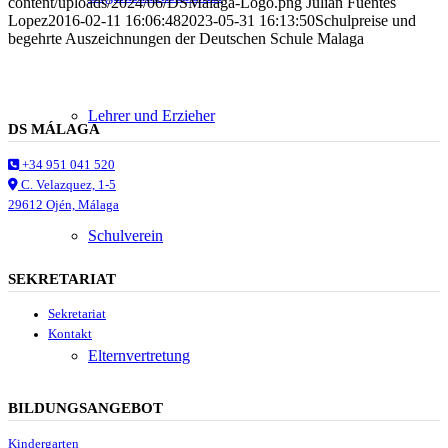
content/uploads/2024/06/DSMalaga-Logo.png
Julián Fuentes
Lopez
2016-02-11 16:06:48
2023-05-31 16:13:50
Schulpreise und
begehrte Auszeichnungen der Deutschen Schule Malaga
Lehrer und Erzieher
DS MÁLAGA
+34 951 041 520
C. Velazquez, 1-5
29612 Ojén, Málaga
Schulverein
SEKRETARIAT
Sekretariat
Kontakt
Elternvertretung
BILDUNGSANGEBOT
Kindergarten