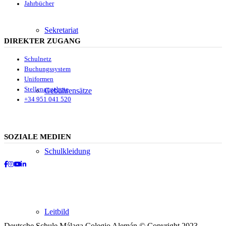
Jahrbücher
Sekretariat
DIREKTER ZUGANG
Schulnetz
Buchungssystem
Uniformen
Stellenangebote
Gebührensätze
+34 951 041 520
SOZIALE MEDIEN
Schulkleidung
Facebook
Instagram
Youtube
LinkedIn
Leitbild
Deutsche Schule Málaga Colegio Alemán © Copyright 2023