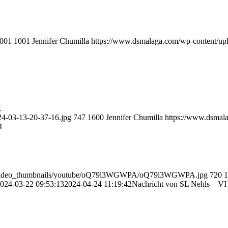
001
1001
Jennifer Chumilla
https://www.dsmalaga.com/wp-content/u
…
4-03-13-20-37-16.jpg
747
1600
Jennifer Chumilla
https://www.dsmal
4
ia_video_thumbnails/youtube/oQ79l3WGWPA/oQ79l3WGWPA.jpg
720
1
024-03-22 09:53:13
2024-04-24 11:19:42
Nachricht von SL Nehls – VI