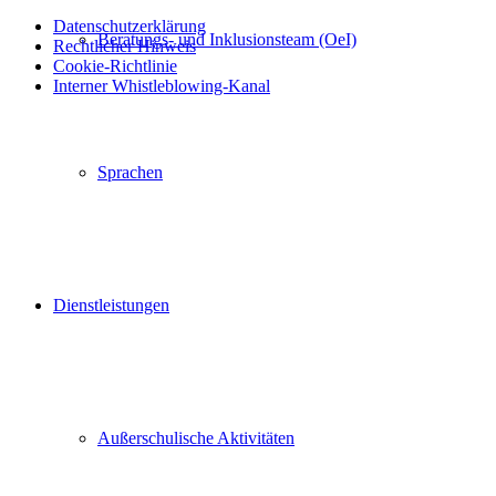
Datenschutzerklärung
Beratungs- und Inklusionsteam (OeI)
Rechtlicher Hinweis
Cookie-Richtlinie
Interner Whistleblowing-Kanal
Nach
oben
scrollen
Sprachen
Dienstleistungen
Außerschulische Aktivitäten