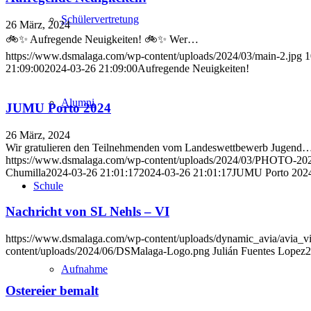
Schülervertretung
26 März, 2024
🚲✨ Aufregende Neuigkeiten! 🚲✨ Wer…
https://www.dsmalaga.com/wp-content/uploads/2024/03/main-2.jpg
1
21:09:00
2024-03-26 21:09:00
Aufregende Neuigkeiten!
Alumni
JUMU Porto 2024
26 März, 2024
Wir gratulieren den Teilnehmenden vom Landeswettbewerb Jugend
https://www.dsmalaga.com/wp-content/uploads/2024/03/PHOTO-202
Chumilla
2024-03-26 21:01:17
2024-03-26 21:01:17
JUMU Porto 202
Schule
Nachricht von SL Nehls – VI
https://www.dsmalaga.com/wp-content/uploads/dynamic_avia/av
content/uploads/2024/06/DSMalaga-Logo.png
Julián Fuentes Lopez
2
Aufnahme
Ostereier bemalt