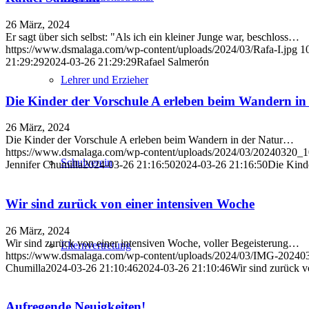
26 März, 2024
Er sagt über sich selbst: "Als ich ein kleiner Junge war, beschloss…
https://www.dsmalaga.com/wp-content/uploads/2024/03/Rafa-I.jpg
1
21:29:29
2024-03-26 21:29:29
Rafael Salmerón
Lehrer und Erzieher
Die Kinder der Vorschule A erleben beim Wandern in 
26 März, 2024
Die Kinder der Vorschule A erleben beim Wandern in der Natur…
https://www.dsmalaga.com/wp-content/uploads/2024/03/20240320
Schulverein
Jennifer Chumilla
2024-03-26 21:16:50
2024-03-26 21:16:50
Die Kind
Wir sind zurück von einer intensiven Woche
26 März, 2024
Wir sind zurück von einer intensiven Woche, voller Begeisterung…
Elternvertretung
https://www.dsmalaga.com/wp-content/uploads/2024/03/IMG-2024
Chumilla
2024-03-26 21:10:46
2024-03-26 21:10:46
Wir sind zurück v
Aufregende Neuigkeiten!