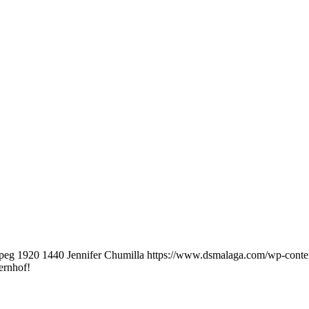
peg
1920
1440
Jennifer Chumilla
https://www.dsmalaga.com/wp-cont
ernhof!