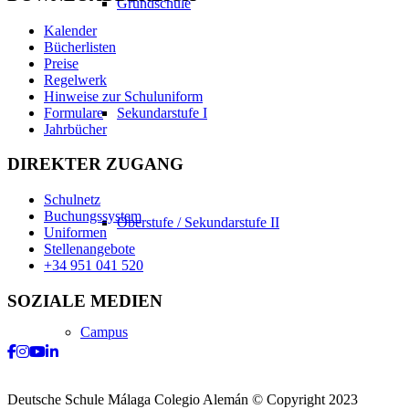
Grundschule
Kalender
Bücherlisten
Preise
Regelwerk
Hinweise zur Schuluniform
Formulare
Sekundarstufe I
Jahrbücher
DIREKTER ZUGANG
Schulnetz
Buchungssystem
Oberstufe / Sekundarstufe II
Uniformen
Stellenangebote
+34 951 041 520
SOZIALE MEDIEN
Campus
Facebook
Instagram
Youtube
LinkedIn
Deutsche Schule Málaga Colegio Alemán © Copyright 2023