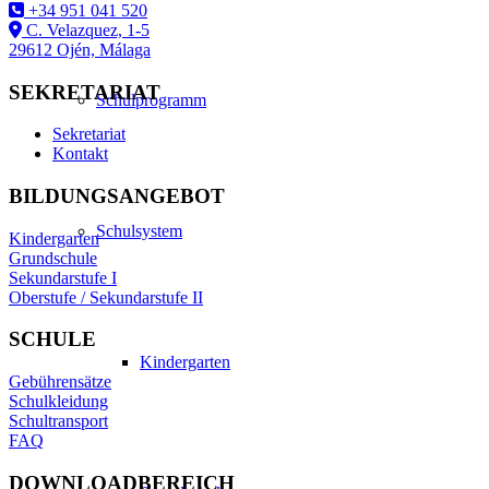
+34 951 041 520
C. Velazquez, 1-5
29612 Ojén, Málaga
SEKRETARIAT
Schulprogramm
Sekretariat
Kontakt
BILDUNGSANGEBOT
Schulsystem
Kindergarten
Grundschule
Sekundarstufe I
Oberstufe / Sekundarstufe II
SCHULE
Kindergarten
Gebührensätze
Schulkleidung
Schultransport
FAQ
DOWNLOADBEREICH