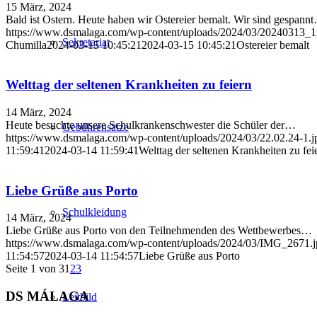
15 März, 2024
Bald ist Ostern. Heute haben wir Ostereier bemalt. Wir sind gespann
https://www.dsmalaga.com/wp-content/uploads/2024/03/20240313_1
Sekretariat
Chumilla
2024-03-15 10:45:21
2024-03-15 10:45:21
Ostereier bemalt
Welttag der seltenen Krankheiten zu feiern
14 März, 2024
Heute besuchte unsere Schulkrankenschwester die Schüler der…
Gebührensätze
https://www.dsmalaga.com/wp-content/uploads/2024/03/22.02.24-1.j
11:59:41
2024-03-14 11:59:41
Welttag der seltenen Krankheiten zu fei
Liebe Grüße aus Porto
Schulkleidung
14 März, 2024
Liebe Grüße aus Porto von den Teilnehmenden des Wettbewerbes…
https://www.dsmalaga.com/wp-content/uploads/2024/03/IMG_2671.j
11:54:57
2024-03-14 11:54:57
Liebe Grüße aus Porto
Seite 1 von 3
1
2
3
DS MÁLAGA
Leitbild