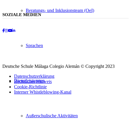
Beratungs- und Inklusionsteam (OeI)
SOZIALE MEDIEN
Facebook
Instagram
Youtube
LinkedIn
Sprachen
Deutsche Schule Málaga Colegio Alemán © Copyright 2023
Datenschutzerklärung
Dienstleistungen
Rechtlicher Hinweis
Cookie-Richtlinie
Interner Whistleblowing-Kanal
Nach
oben
scrollen
Außerschulische Aktivitäten