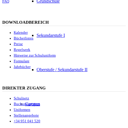
Grundschule
FAQ
DOWNLOADBEREICH
Kalender
Sekundarstufe I
Bücherlisten
Preise
Regelwerk
Hinweise zur Schuluniform
Formulare
Jahrbücher
Oberstufe / Sekundarstufe II
DIREKTER ZUGANG
Schulnetz
Campus
Buchungssystem
Uniformen
Stellenangebote
+34 951 041 520