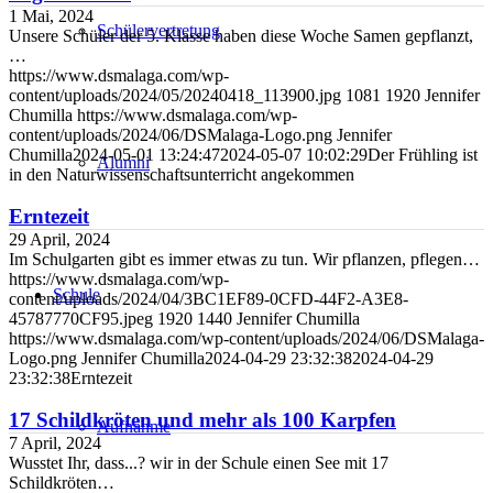
1 Mai, 2024
Schülervertretung
Unsere Schüler der 5. Klasse haben diese Woche Samen gepflanzt,
…
https://www.dsmalaga.com/wp-
content/uploads/2024/05/20240418_113900.jpg
1081
1920
Jennifer
Chumilla
https://www.dsmalaga.com/wp-
content/uploads/2024/06/DSMalaga-Logo.png
Jennifer
Chumilla
2024-05-01 13:24:47
2024-05-07 10:02:29
Der Frühling ist
Alumni
in den Naturwissenschaftsunterricht angekommen
Erntezeit
29 April, 2024
Im Schulgarten gibt es immer etwas zu tun. Wir pflanzen, pflegen…
https://www.dsmalaga.com/wp-
Schule
content/uploads/2024/04/3BC1EF89-0CFD-44F2-A3E8-
45787770CF95.jpeg
1920
1440
Jennifer Chumilla
https://www.dsmalaga.com/wp-content/uploads/2024/06/DSMalaga-
Logo.png
Jennifer Chumilla
2024-04-29 23:32:38
2024-04-29
23:32:38
Erntezeit
17 Schildkröten und mehr als 100 Karpfen
Aufnahme
7 April, 2024
Wusstet Ihr, dass...? wir in der Schule einen See mit 17
Schildkröten…