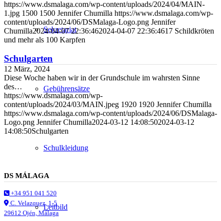
https://www.dsmalaga.com/wp-content/uploads/2024/04/MAIN-
1.jpg
1500
1500
Jennifer Chumilla
https://www.dsmalaga.com/wp-
content/uploads/2024/06/DSMalaga-Logo.png
Jennifer
Sekretariat
Chumilla
2024-04-07 22:36:46
2024-04-07 22:36:46
17 Schildkröten
und mehr als 100 Karpfen
Schulgarten
12 März, 2024
Diese Woche haben wir in der Grundschule im wahrsten Sinne
des…
Gebührensätze
https://www.dsmalaga.com/wp-
content/uploads/2024/03/MAIN.jpeg
1920
1920
Jennifer Chumilla
https://www.dsmalaga.com/wp-content/uploads/2024/06/DSMalaga-
Logo.png
Jennifer Chumilla
2024-03-12 14:08:50
2024-03-12
14:08:50
Schulgarten
Schulkleidung
DS MÁLAGA
+34 951 041 520
C. Velazquez, 1-5
Leitbild
29612 Ojén, Málaga