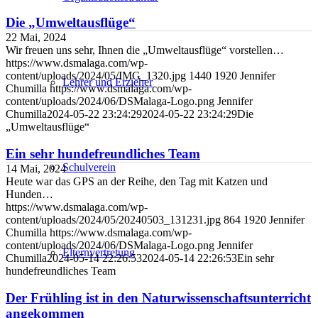
Die „Umweltausflüge“
22 Mai, 2024
Wir freuen uns sehr, Ihnen die „Umweltausflüge“ vorstellen…
https://www.dsmalaga.com/wp-
content/uploads/2024/05/IMG_1320.jpg
1440
1920
Jennifer
Lehrer und Erzieher
Chumilla
https://www.dsmalaga.com/wp-
content/uploads/2024/06/DSMalaga-Logo.png
Jennifer
Chumilla
2024-05-22 23:24:29
2024-05-22 23:24:29
Die
„Umweltausflüge“
Ein sehr hundefreundliches Team
Schulverein
14 Mai, 2024
Heute war das GPS an der Reihe, den Tag mit Katzen und
Hunden…
https://www.dsmalaga.com/wp-
content/uploads/2024/05/20240503_131231.jpg
864
1920
Jennifer
Chumilla
https://www.dsmalaga.com/wp-
content/uploads/2024/06/DSMalaga-Logo.png
Jennifer
Elternvertretung
Chumilla
2024-05-14 22:26:53
2024-05-14 22:26:53
Ein sehr
hundefreundliches Team
Der Frühling ist in den Naturwissenschaftsunterricht
angekommen