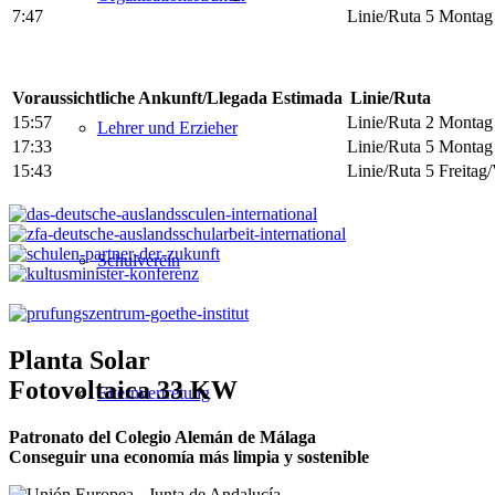
7:47
Linie/Ruta 5
Montag 
Voraussichtliche Ankunft/Llegada Estimada
Linie/Ruta
15:57
Linie/Ruta 2
Montag 
Lehrer und Erzieher
17:33
Linie/Ruta 5
Montag 
15:43
Linie/Ruta 5
Freitag
Schulverein
Planta Solar
Fotovoltaica 33 KW
Elternvertretung
Patronato del Colegio Alemán de Málaga
Conseguir una economía más limpia y sostenible