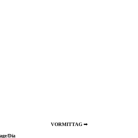
VORMITTAG ➟
age/Día