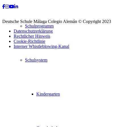
Facebook
Instagram
Youtube
LinkedIn
Deutsche Schule Málaga Colegio Alemán © Copyright 2023
Schulprogramm
Datenschutzerklärung
Rechtlicher Hinweis
Cookie-Richtlinie
Interner Whistleblowing-Kanal
Nach
Schulsystem
oben
scrollen
Kindergarten