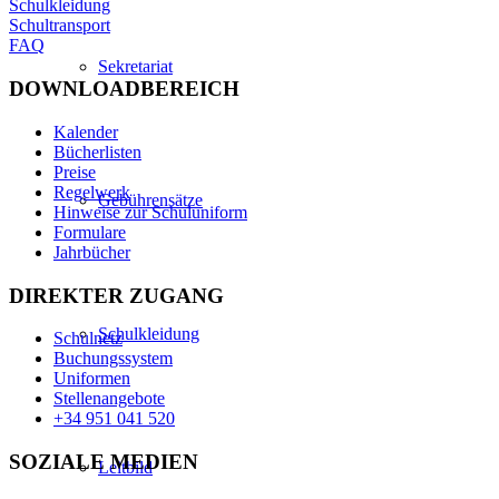
Schulkleidung
Schultransport
FAQ
Sekretariat
DOWNLOADBEREICH
Kalender
Bücherlisten
Preise
Regelwerk
Gebührensätze
Hinweise zur Schuluniform
Formulare
Jahrbücher
DIREKTER ZUGANG
Schulkleidung
Schulnetz
Buchungssystem
Uniformen
Stellenangebote
+34 951 041 520
SOZIALE MEDIEN
Leitbild