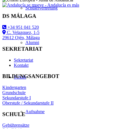
Schülervertretung
DS MÁLAGA
+34 951 041 520
C. Velazquez, 1-5
29612 Ojén, Málaga
Alumni
SEKRETARIAT
Sekretariat
Kontakt
BILDUNGSANGEBOT
Schule
Kindergarten
Grundschule
Sekundarstufe I
Oberstufe / Sekundarstufe II
Aufnahme
SCHULE
Gebührensätze