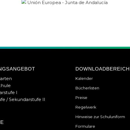
NGSANGEBOT
DOWNLOADBEREICH
arten
Kalender
chule
Bücherlisten
rstufe I
Preise
fe / Sekundarstufe II
Regelwerk
Hinweise zur Schuluniform
LE
Formulare