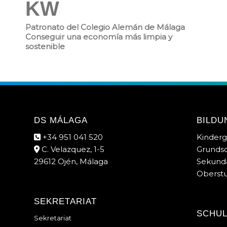
KW
Patronato del Colegio Alemán de Málaga
Conseguir una economía más limpia y
sostenible
DS MÁLAGA
BILDU
+34 951 041 520
Kinderg
C. Velazquez, 1-5
Grunds
29612 Ojén, Málaga
Sekunda
Oberstu
SEKRETARIAT
SCHU
Sekretariat