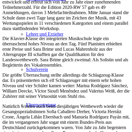
entwickelt und erfreut sich von Jahr zu Jahr einer zunehmenden
Teilnehmerzahl. Für die Edition 2020-RW 57 gab es 49
Anmeldungen, davon 3 Mehrfachteilnahmen. Mitte Januar stand die
Schule dann zwei Tage lang ganz im Zeichen der Musik, mit 43
Wertungsspielen in 11 verschiedenen Kategorien und einem parallel
dazu stattfindenden Workshop.
Lehrer und Erzieher
Die Klavier-Klasse der integrierten Musikschule legte ein
überraschend hohes Niveau an den Tag. Fünf Pianisten erhielten
erste Preise und Sara Brime und Lucas Mahrenholz aus der
Altersgruppe III schafften gar die Qualifikation für den
Landeswettbewerb. Sara Brime gleich zweimal: Als Solistin und als
Begleiterin des Vokalensembles.
Schulverein
Die größte Überraschung stellte allerdings die Schlagzeug-Klasse
dar. Es präsentierten sich elf Schlagzeuger mit einem sehr hohen
Niveau und vier Schüler kamen weiter: Marina Rodríguez Sánchez,
William Deecke, Víctor Sioufi Menéndez und Valerius Weiß, der die
Zuhörer mit seiner Virtuosität vom Stuhl riss.
Elternvertretung
Natürlich wirkten auch beim diesjährigen Wettbewerb wieder die
Gesangsspezialistinnen Sofia Caballero Dreher, Victoria Herráiz
Crone, Ángela Liñán Ebersbach und Manuela Rodríguez Payán mit,
die im vergangenen Jahr sogar mit einem Bundes-Preis aus
Deutschland zurückgekommen waren. Von Jahr zu Jahr begeistern