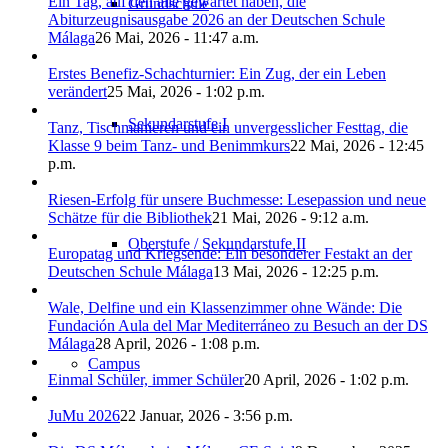
Ein Tag, auf den alle gewartet haben, die
Grundschule
Abiturzeugnisausgabe 2026 an der Deutschen Schule
Málaga
26 Mai, 2026 - 11:47 a.m.
Erstes Benefiz-Schachturnier: Ein Zug, der ein Leben
verändert
25 Mai, 2026 - 1:02 p.m.
Sekundarstufe I
Tanz, Tischmanieren und ein unvergesslicher Festtag, die
Klasse 9 beim Tanz- und Benimmkurs
22 Mai, 2026 - 12:45
p.m.
Riesen-Erfolg für unsere Buchmesse: Lesepassion und neue
Schätze für die Bibliothek
21 Mai, 2026 - 9:12 a.m.
Oberstufe / Sekundarstufe II
Europatag und Kriegsende: Ein besonderer Festakt an der
Deutschen Schule Málaga
13 Mai, 2026 - 12:25 p.m.
Wale, Delfine und ein Klassenzimmer ohne Wände: Die
Fundación Aula del Mar Mediterráneo zu Besuch an der DS
Málaga
28 April, 2026 - 1:08 p.m.
Campus
Einmal Schüler, immer Schüler
20 April, 2026 - 1:02 p.m.
JuMu 2026
22 Januar, 2026 - 3:56 p.m.