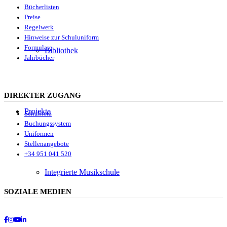
Bücherlisten
Preise
Regelwerk
Hinweise zur Schuluniform
Formulare
Bibliothek
Jahrbücher
DIREKTER ZUGANG
Projekte
Schulnetz
Buchungssystem
Uniformen
Stellenangebote
+34 951 041 520
Integrierte Musikschule
SOZIALE MEDIEN