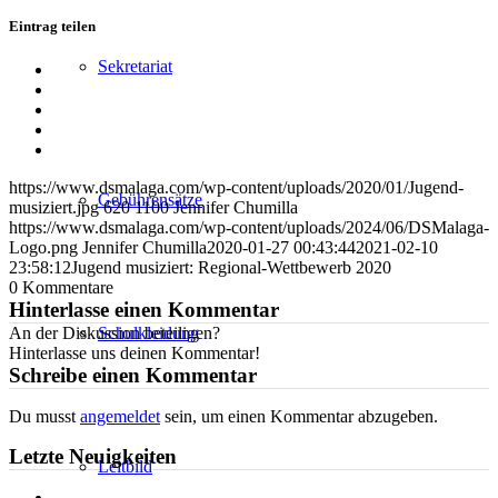
Eintrag teilen
Sekretariat
Teilen
auf
Teilen
Facebook
auf
Teilen
X
auf
Teilen
WhatsApp
auf
Per
LinkedIn
E-
https://www.dsmalaga.com/wp-content/uploads/2020/01/Jugend-
Mail
Gebührensätze
musiziert.jpg
620
1100
Jennifer Chumilla
teilen
https://www.dsmalaga.com/wp-content/uploads/2024/06/DSMalaga-
Logo.png
Jennifer Chumilla
2020-01-27 00:43:44
2021-02-10
23:58:12
Jugend musiziert: Regional-Wettbewerb 2020
0
Kommentare
Hinterlasse einen Kommentar
Schulkleidung
An der Diskussion beteiligen?
Hinterlasse uns deinen Kommentar!
Schreibe einen Kommentar
Du musst
angemeldet
sein, um einen Kommentar abzugeben.
Letzte Neuigkeiten
Leitbild