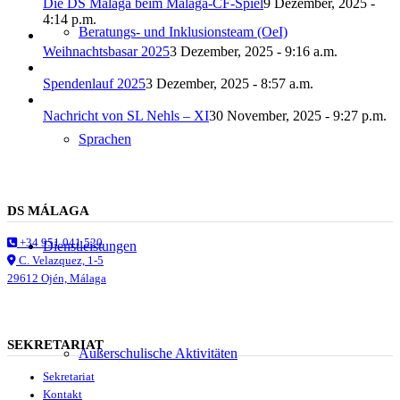
Die DS Málaga beim Málaga-CF-Spiel
9 Dezember, 2025 -
4:14 p.m.
Beratungs- und Inklusionsteam (OeI)
Weihnachtsbasar 2025
3 Dezember, 2025 - 9:16 a.m.
Spendenlauf 2025
3 Dezember, 2025 - 8:57 a.m.
Nachricht von SL Nehls – XI
30 November, 2025 - 9:27 p.m.
Sprachen
DS MÁLAGA
+34 951 041 520
Dienstleistungen
C. Velazquez, 1-5
29612 Ojén, Málaga
SEKRETARIAT
Außerschulische Aktivitäten
Sekretariat
Kontakt