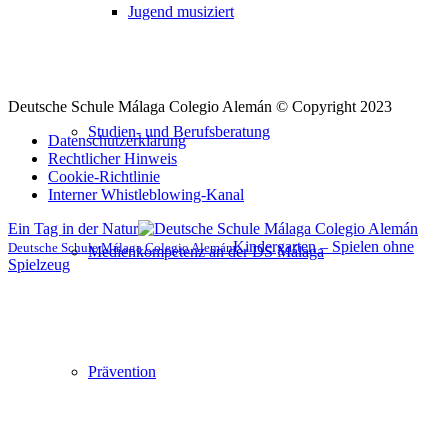
Facebook
Instagram
Youtube
LinkedIn
Jugend musiziert
Deutsche Schule Málaga Colegio Alemán © Copyright 2023
Studien- und Berufsberatung
Datenschutzerklärung
Rechtlicher Hinweis
Cookie-Richtlinie
Interner Whistleblowing-Kanal
Ein Tag in der Natur
Kindergarten – Spielen ohne
Deutsche Schule Málaga Colegio Alemán
Medienkompetenz an der DS Málaga
Spielzeug
Nach
oben
scrollen
Prävention