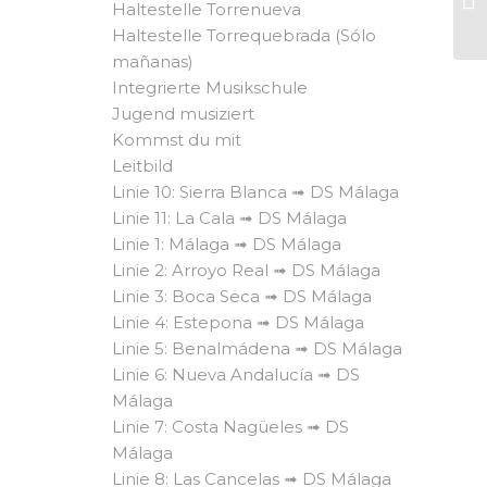
Haltestelle Torrenueva
Haltestelle Torrequebrada (Sólo
mañanas)
Integrierte Musikschule
Jugend musiziert
Kommst du mit
Leitbild
Linie 10: Sierra Blanca ➟ DS Málaga
Linie 11: La Cala ➟ DS Málaga
Linie 1: Málaga ➟ DS Málaga
Linie 2: Arroyo Real ➟ DS Málaga
Linie 3: Boca Seca ➟ DS Málaga
Linie 4: Estepona ➟ DS Málaga
Linie 5: Benalmádena ➟ DS Málaga
Linie 6: Nueva Andalucía ➟ DS
Málaga
Linie 7: Costa Nagüeles ➟ DS
Málaga
Linie 8: Las Cancelas ➟ DS Málaga