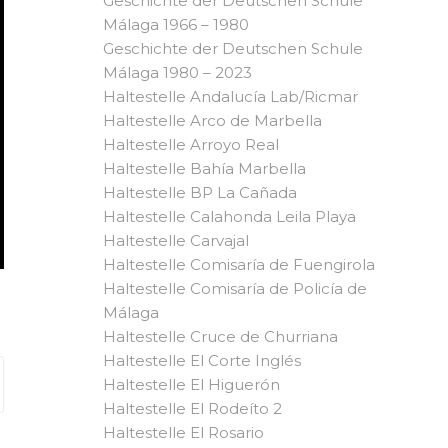
Geschichte der Deutschen Schule
Málaga 1966 – 1980
Geschichte der Deutschen Schule
Málaga 1980 – 2023
Haltestelle Andalucía Lab/Ricmar
Haltestelle Arco de Marbella
Haltestelle Arroyo Real
Haltestelle Bahía Marbella
Haltestelle BP La Cañada
Haltestelle Calahonda Leila Playa
Haltestelle Carvajal
Haltestelle Comisaría de Fuengirola
Haltestelle Comisaría de Policía de
Málaga
Haltestelle Cruce de Churriana
Haltestelle El Corte Inglés
Haltestelle El Higuerón
Haltestelle El Rodeíto 2
Haltestelle El Rosario