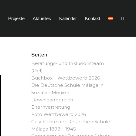
n
Projekte
Aktuelles
Kalender
Kontakt
Seiten
Beratungs- und Inklusionsteam
(OeI)
Buchbox – Wettbewerb 2026
Die Deutsche Schule Málaga in
Sozialen Medien
Downloadbereich
Elternvertretung
Foto Wettbewerb 2026
Geschichte der Deutschen Schule
Málaga 1898 – 1945