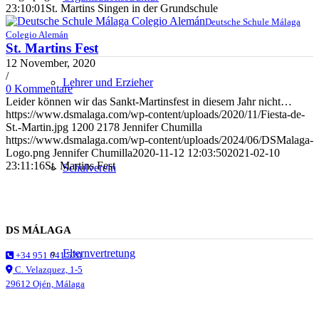
23:10:01
St. Martins Singen in der Grundschule
Deutsche Schule Málaga
Colegio Alemán
St. Martins Fest
12 November, 2020
/
Lehrer und Erzieher
0 Kommentare
Leider können wir das Sankt-Martinsfest in diesem Jahr nicht…
https://www.dsmalaga.com/wp-content/uploads/2020/11/Fiesta-de-
St.-Martin.jpg
1200
2178
Jennifer Chumilla
https://www.dsmalaga.com/wp-content/uploads/2024/06/DSMalaga-
Logo.png
Jennifer Chumilla
2020-11-12 12:03:50
2021-02-10
23:11:16
St. Martins Fest
Schulverein
DS MÁLAGA
Elternvertretung
+34 951 041 520
C. Velazquez, 1-5
29612 Ojén, Málaga