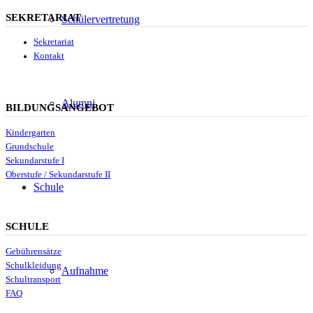
SEKRETARIAT
Schülervertretung
Sekretariat
Kontakt
Alumni
BILDUNGSANGEBOT
Kindergarten
Grundschule
Sekundarstufe I
Oberstufe / Sekundarstufe II
Schule
SCHULE
Gebührensätze
Schulkleidung
Aufnahme
Schultransport
FAQ