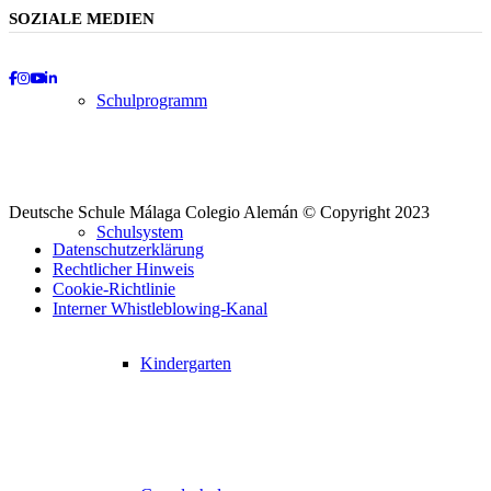
SOZIALE MEDIEN
Schulprogramm
Facebook
Instagram
Youtube
LinkedIn
Deutsche Schule Málaga Colegio Alemán © Copyright 2023
Schulsystem
Datenschutzerklärung
Rechtlicher Hinweis
Cookie-Richtlinie
Interner Whistleblowing-Kanal
Nach
Kindergarten
oben
scrollen