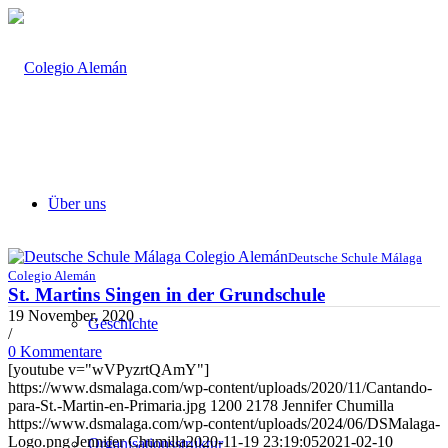
Über uns
Deutsche Schule Málaga
Colegio Alemán
St. Martins Singen in der Grundschule
19 November, 2020
Geschichte
/
0 Kommentare
[youtube v="wVPyzrtQAmY"]
https://www.dsmalaga.com/wp-content/uploads/2020/11/Cantando-
para-St.-Martin-en-Primaria.jpg
1200
2178
Jennifer Chumilla
https://www.dsmalaga.com/wp-content/uploads/2024/06/DSMalaga-
Logo.png
Jennifer Chumilla
2020-11-19 23:19:05
2021-02-10
Organisationsstruktur