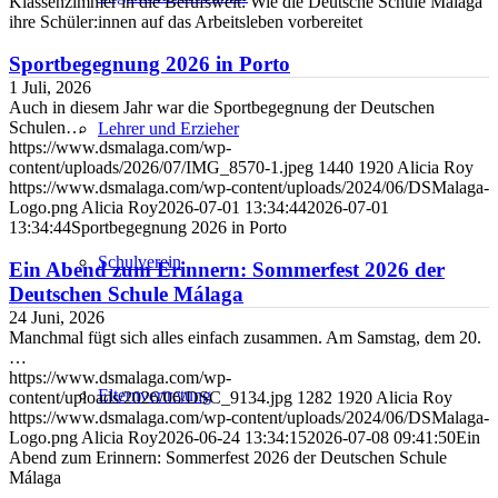
Klassenzimmer in die Berufswelt: Wie die Deutsche Schule Málaga
ihre Schüler:innen auf das Arbeitsleben vorbereitet
Sportbegegnung 2026 in Porto
1 Juli, 2026
Auch in diesem Jahr war die Sportbegegnung der Deutschen
Schulen…
Lehrer und Erzieher
https://www.dsmalaga.com/wp-
content/uploads/2026/07/IMG_8570-1.jpeg
1440
1920
Alicia Roy
https://www.dsmalaga.com/wp-content/uploads/2024/06/DSMalaga-
Logo.png
Alicia Roy
2026-07-01 13:34:44
2026-07-01
13:34:44
Sportbegegnung 2026 in Porto
Schulverein
Ein Abend zum Erinnern: Sommerfest 2026 der
Deutschen Schule Málaga
24 Juni, 2026
Manchmal fügt sich alles einfach zusammen. Am Samstag, dem 20.
…
https://www.dsmalaga.com/wp-
Elternvertretung
content/uploads/2026/06/DSC_9134.jpg
1282
1920
Alicia Roy
https://www.dsmalaga.com/wp-content/uploads/2024/06/DSMalaga-
Logo.png
Alicia Roy
2026-06-24 13:34:15
2026-07-08 09:41:50
Ein
Abend zum Erinnern: Sommerfest 2026 der Deutschen Schule
Málaga