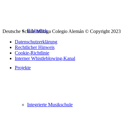
Facebook
Instagram
Youtube
LinkedIn
Bibliothek
Deutsche Schule Málaga Colegio Alemán © Copyright 2023
Datenschutzerklärung
Rechtlicher Hinweis
Cookie-Richtlinie
Interner Whistleblowing-Kanal
Projekte
Nach
oben
scrollen
Integrierte Musikschule