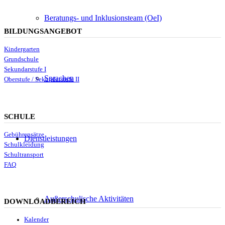
Beratungs- und Inklusionsteam (OeI)
BILDUNGSANGEBOT
Kindergarten
Grundschule
Sekundarstufe I
Sprachen
Oberstufe / Sekundarstufe II
SCHULE
Gebührensätze
Dienstleistungen
Schulkleidung
Schultransport
FAQ
Außerschulische Aktivitäten
DOWNLOADBEREICH
Kalender