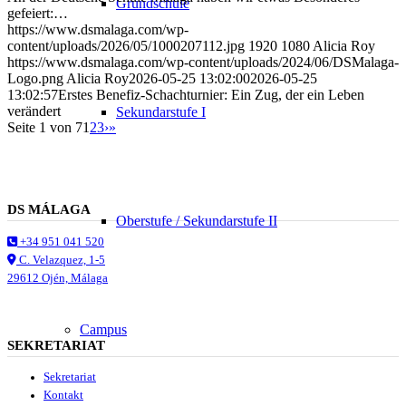
Grundschule
gefeiert:…
https://www.dsmalaga.com/wp-
content/uploads/2026/05/1000207112.jpg
1920
1080
Alicia Roy
https://www.dsmalaga.com/wp-content/uploads/2024/06/DSMalaga-
Logo.png
Alicia Roy
2026-05-25 13:02:00
2026-05-25
13:02:57
Erstes Benefiz-Schachturnier: Ein Zug, der ein Leben
verändert
Sekundarstufe I
Seite 1 von 7
1
2
3
›
»
DS MÁLAGA
Oberstufe / Sekundarstufe II
+34 951 041 520
C. Velazquez, 1-5
29612 Ojén, Málaga
Campus
SEKRETARIAT
Sekretariat
Kontakt