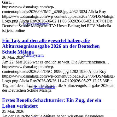
Gast…
https://www.dsmalaga.com/wp-
content/uploads/2026/06/IMG_4268.jpg
4032
3024
Alicia Roy
https://www.dsmalaga.com/wp-content/uploads/2024/06/DSMalaga-
Logo.png
Alicia Roy
2026-06-02 11:03:59
2026-06-02 11:07:01
Die
Schulprogramm
Deutsche Schule Málaga im TV: Unser Beitrag bei RTV Marbella
ist jetzt online
Ein Tag, auf den alle gewartet haben, die
Abiturzeugnisausgabe 2026 an der Deutschen
Schule Málaga
Schulsystem
26 Mai, 2026
Am 22. Mai 2026 war es endlich so weit. Die Abiturient:innen…
https://www.dsmalaga.com/wp-
content/uploads/2026/05/DSC_8996.jpg
1282
1920
Alicia Roy
https://www.dsmalaga.com/wp-content/uploads/2024/06/DSMalaga-
Logo.png
Alicia Roy
2026-05-26 11:47:10
2026-05-27 12:25:36
Ein
Tag, auf den alle gewartet haben, die Abiturzeugnisausgabe 2026 an
Kindergarten
der Deutschen Schule Málaga
Erstes Benefiz-Schachturnier: Ein Zug, der ein
Leben verändert
25 Mai, 2026
An der Deutsche Schule Málaga haben wir etwas Besonderes