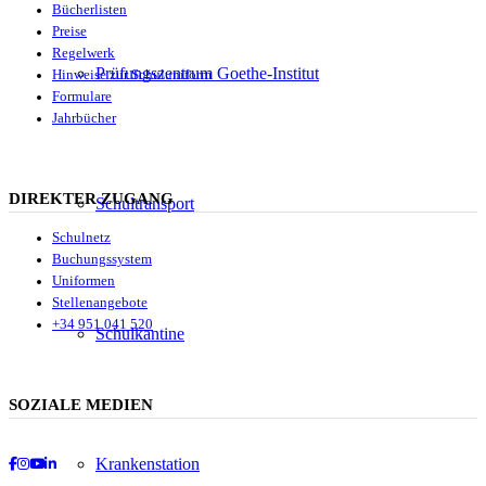
Bücherlisten
Preise
Regelwerk
Prüfungszentrum Goethe-Institut
Hinweise zur Schuluniform
Formulare
Jahrbücher
DIREKTER ZUGANG
Schultransport
Schulnetz
Buchungssystem
Uniformen
Stellenangebote
+34 951 041 520
Schulkantine
SOZIALE MEDIEN
Krankenstation