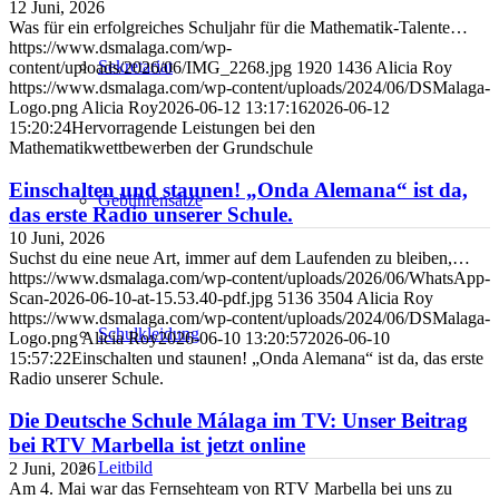
12 Juni, 2026
Was für ein erfolgreiches Schuljahr für die Mathematik-Talente…
https://www.dsmalaga.com/wp-
Sekretariat
content/uploads/2026/06/IMG_2268.jpg
1920
1436
Alicia Roy
https://www.dsmalaga.com/wp-content/uploads/2024/06/DSMalaga-
Logo.png
Alicia Roy
2026-06-12 13:17:16
2026-06-12
15:20:24
Hervorragende Leistungen bei den
Mathematikwettbewerben der Grundschule
Einschalten und staunen! „Onda Alemana“ ist da,
Gebührensätze
das erste Radio unserer Schule.
10 Juni, 2026
Suchst du eine neue Art, immer auf dem Laufenden zu bleiben,…
https://www.dsmalaga.com/wp-content/uploads/2026/06/WhatsApp-
Scan-2026-06-10-at-15.53.40-pdf.jpg
5136
3504
Alicia Roy
https://www.dsmalaga.com/wp-content/uploads/2024/06/DSMalaga-
Schulkleidung
Logo.png
Alicia Roy
2026-06-10 13:20:57
2026-06-10
15:57:22
Einschalten und staunen! „Onda Alemana“ ist da, das erste
Radio unserer Schule.
Die Deutsche Schule Málaga im TV: Unser Beitrag
bei RTV Marbella ist jetzt online
Leitbild
2 Juni, 2026
Am 4. Mai war das Fernsehteam von RTV Marbella bei uns zu