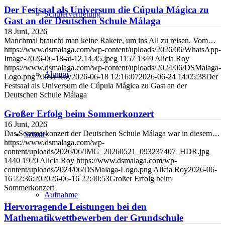
Der Festsaal als Universum die Cúpula Mágica zu
Schülervertretung
Gast an der Deutschen Schule Málaga
18 Juni, 2026
Manchmal braucht man keine Rakete, um ins All zu reisen. Vom…
https://www.dsmalaga.com/wp-content/uploads/2026/06/WhatsApp-
Image-2026-06-18-at-12.14.45.jpeg
1157
1349
Alicia Roy
https://www.dsmalaga.com/wp-content/uploads/2024/06/DSMalaga-
Alumni
Logo.png
Alicia Roy
2026-06-18 12:16:07
2026-06-24 14:05:38
Der
Festsaal als Universum die Cúpula Mágica zu Gast an der
Deutschen Schule Málaga
Großer Erfolg beim Sommerkonzert
16 Juni, 2026
Das Sommerkonzert der Deutschen Schule Málaga war in diesem…
Schule
https://www.dsmalaga.com/wp-
content/uploads/2026/06/IMG_20260521_093237407_HDR.jpg
1440
1920
Alicia Roy
https://www.dsmalaga.com/wp-
content/uploads/2024/06/DSMalaga-Logo.png
Alicia Roy
2026-06-
16 22:36:20
2026-06-16 22:40:53
Großer Erfolg beim
Sommerkonzert
Aufnahme
Hervorragende Leistungen bei den
Mathematikwettbewerben der Grundschule