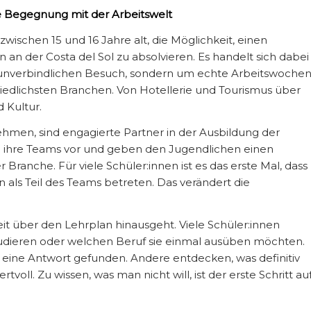
te Begegnung mit der Arbeitswelt
zwischen 15 und 16 Jahre alt, die Möglichkeit, einen
n der Costa del Sol zu absolvieren. Es handelt sich dabei
 unverbindlichen Besuch, sondern um echte Arbeitswoche
dlichsten Branchen. Von Hotellerie und Tourismus über
 Kultur.
hmen, sind engagierte Partner in der Ausbildung der
len ihre Teams vor und geben den Jugendlichen einen
r Branche. Für viele Schüler:innen ist es das erste Mal, dass
 als Teil des Teams betreten. Das verändert die
it über den Lehrplan hinausgeht. Viele Schüler:innen
tudieren oder welchen Beruf sie einmal ausüben möchten.
ine Antwort gefunden. Andere entdecken, was definitiv
voll. Zu wissen, was man nicht will, ist der erste Schritt au