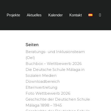
n
Projekte
Aktuelles
Kalender
Kontakt
Seiten
Beratungs- und Inklusionsteam
(OeI)
Buchbox – Wettbewerb 2026
Die Deutsche Schule Málaga in
Sozialen Medien
Downloadbereich
Elternvertretung
Foto Wettbewerb 2026
Geschichte der Deutschen Schule
Málaga 1898 – 1945