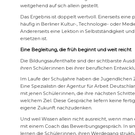
weitgehend auf sich allein gestellt.
Das Ergebnis ist doppelt wertvoll. Einerseits eine
häufig in Berliner Kultur-, Technologie- oder Med
Andererseits eine Lektion in Selbstständigkeit un
ersetzen ist.
Eine Begleitung, die früh beginnt und weit reicht
Die Bildungsaufenthalte sind der sichtbarste Aus
ihren Schüler:innen bei ihrer beruflichen Entwicklu
Im Laufe der Schuljahre haben die Jugendlichen Z
Eine Spezialistin der Agentur für Arbeit Deutschl
mit jenen Schüler:innen, die ihre nächsten Schritt
welchem Ziel. Diese Gespräche liefern keine fert
eigene Zukunft nachzudenken.
Und weil Wissen allein nicht ausreicht, wenn ma
mit einem Coach das Bewerbungsgespräch. In simul
lernen die Schüler:innen, ihren Werdegang struktu