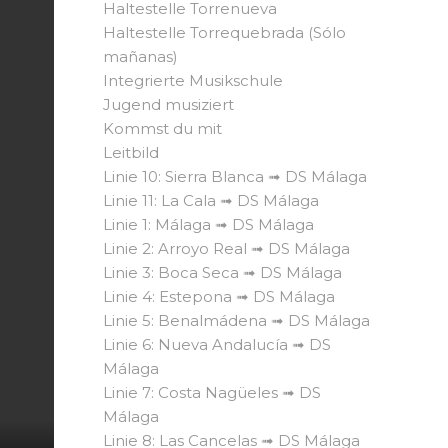
Haltestelle Torrenueva
Haltestelle Torrequebrada (Sólo
mañanas)
Integrierte Musikschule
Jugend musiziert
Kommst du mit
Leitbild
Linie 10: Sierra Blanca ➟ DS Málaga
Linie 11: La Cala ➟ DS Málaga
Linie 1: Málaga ➟ DS Málaga
Linie 2: Arroyo Real ➟ DS Málaga
Linie 3: Boca Seca ➟ DS Málaga
Linie 4: Estepona ➟ DS Málaga
Linie 5: Benalmádena ➟ DS Málaga
Linie 6: Nueva Andalucía ➟ DS
Málaga
Linie 7: Costa Nagüeles ➟ DS
Málaga
Linie 8: Las Cancelas ➟ DS Málaga