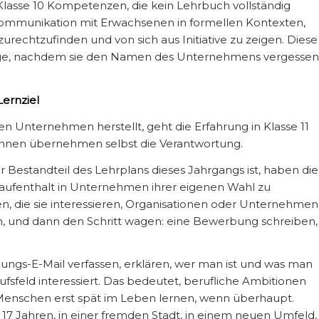
 Klasse 10 Kompetenzen, die kein Lehrbuch vollständig
, Kommunikation mit Erwachsenen in formellen Kontexten,
urechtzufinden und von sich aus Initiative zu zeigen. Diese
ange, nachdem sie den Namen des Unternehmens vergessen
Lernziel
n Unternehmen herstellt, geht die Erfahrung in Klasse 11
:innen übernehmen selbst die Verantwortung.
r Bestandteil des Lehrplans dieses Jahrgangs ist, haben die
saufenthalt in Unternehmen ihrer eigenen Wahl zu
ren, die sie interessieren, Organisationen oder Unternehmen
en, und dann den Schritt wagen: eine Bewerbung schreiben,
ellungs-E-Mail verfassen, erklären, wer man ist und was man
sfeld interessiert. Das bedeutet, berufliche Ambitionen
e Menschen erst spät im Leben lernen, wenn überhaupt.
17 Jahren, in einer fremden Stadt, in einem neuen Umfeld,