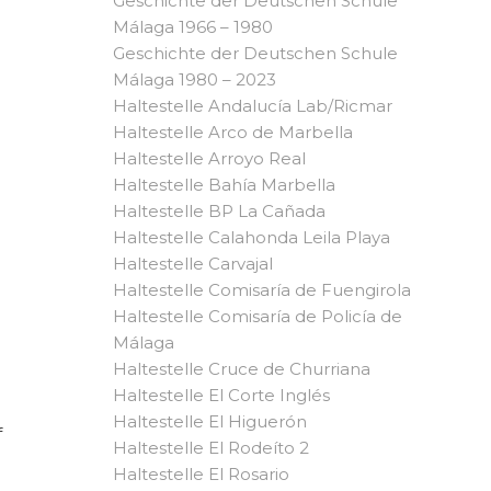
Geschichte der Deutschen Schule
Málaga 1966 – 1980
Geschichte der Deutschen Schule
Málaga 1980 – 2023
Haltestelle Andalucía Lab/Ricmar
n
Haltestelle Arco de Marbella
Haltestelle Arroyo Real
Haltestelle Bahía Marbella
Haltestelle BP La Cañada
Haltestelle Calahonda Leila Playa
Haltestelle Carvajal
Haltestelle Comisaría de Fuengirola
Haltestelle Comisaría de Policía de
Málaga
Haltestelle Cruce de Churriana
Haltestelle El Corte Inglés
Haltestelle El Higuerón
f
Haltestelle El Rodeíto 2
Haltestelle El Rosario