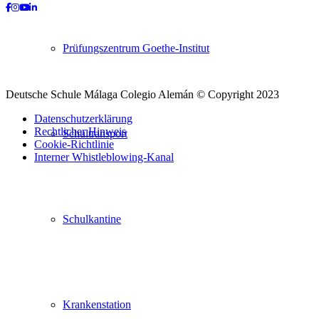
Facebook
Instagram
Youtube
LinkedIn
Prüfungszentrum Goethe-Institut
Deutsche Schule Málaga Colegio Alemán © Copyright 2023
Datenschutzerklärung
Rechtlicher Hinweis
Schultransport
Cookie-Richtlinie
Interner Whistleblowing-Kanal
Nach
oben
scrollen
Schulkantine
Krankenstation