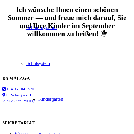
Ich wünsche Ihnen einen schönen
Sommer — und freue mich darauf, Sie
und Ihre Kinder im September
Schulprogramm
willkommen zu heißen! 🌞
Schulsystem
DS MÁLAGA
+34 951 041 520
C. Velazquez, 1-5
Kindergarten
29612 Ojén, Málaga
SEKRETARIAT
Sekretariat