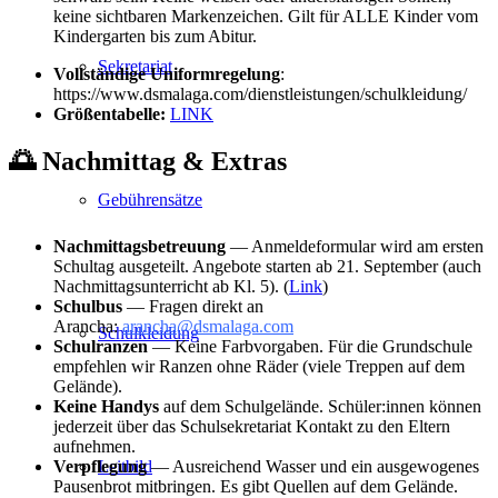
keine sichtbaren Markenzeichen. Gilt für ALLE Kinder vom
Kindergarten bis zum Abitur.
Sekretariat
Vollständige Uniformregelung
:
https://www.dsmalaga.com/dienstleistungen/schulkleidung/
Größentabelle:
LINK
🌅 Nachmittag & Extras
Gebührensätze
Nachmittagsbetreuung
— Anmeldeformular wird am ersten
Schultag ausgeteilt. Angebote starten ab 21. September (auch
Nachmittagsunterricht ab Kl. 5). (
Link
)
Schulbus
— Fragen direkt an
Arancha:
arancha@dsmalaga.com
Schulkleidung
Schulranzen
— Keine Farbvorgaben. Für die Grundschule
empfehlen wir Ranzen ohne Räder (viele Treppen auf dem
Gelände).
Keine Handys
auf dem Schulgelände. Schüler:innen können
jederzeit über das Schulsekretariat Kontakt zu den Eltern
aufnehmen.
Leitbild
Verpflegung
— Ausreichend Wasser und ein ausgewogenes
Pausenbrot mitbringen. Es gibt Quellen auf dem Gelände.