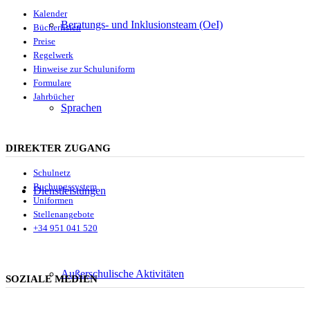
Kalender
Beratungs- und Inklusionsteam (OeI)
Bücherlisten
Preise
Regelwerk
Hinweise zur Schuluniform
Formulare
Jahrbücher
Sprachen
DIREKTER ZUGANG
Schulnetz
Buchungssystem
Dienstleistungen
Uniformen
Stellenangebote
+34 951 041 520
Außerschulische Aktivitäten
SOZIALE MEDIEN