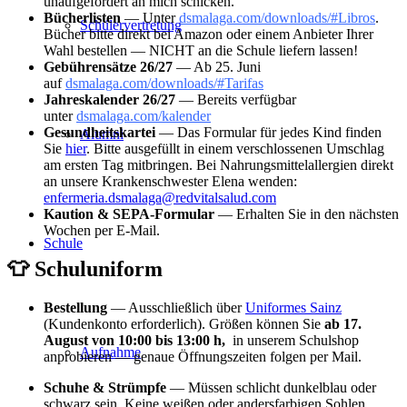
unaufgefordert an mich schicken.
Bücherlisten
— Unter
dsmalaga.com/downloads/#Libros
.
Schülervertretung
Bücher bitte direkt bei Amazon oder einem Anbieter Ihrer
Wahl bestellen — NICHT an die Schule liefern lassen!
Gebührensätze 26/27
— Ab 25. Juni
auf
dsmalaga.com/downloads/#Tarifas
Jahreskalender 26/27
— Bereits verfügbar
unter
dsmalaga.com/kalender
Gesundheitskartei
— Das Formular für jedes Kind finden
Alumni
Sie
hier
. Bitte ausgefüllt in einem verschlossenen Umschlag
am ersten Tag mitbringen. Bei Nahrungsmittelallergien direkt
an unsere Krankenschwester Elena wenden:
enfermeria.dsmalaga@redvitalsalud.com
Kaution & SEPA-Formular
— Erhalten Sie in den nächsten
Wochen per E-Mail.
Schule
👕 Schuluniform
Bestellung
— Ausschließlich über
Uniformes Sainz
(Kundenkonto erforderlich). Größen können Sie
ab 17.
August von
1
0:00 bis
13:00 h,
in unserem Schulshop
Aufnahme
anprobieren — genaue Öffnungszeiten folgen per Mail.
Schuhe & Strümpfe
— Müssen schlicht dunkelblau oder
schwarz sein. Keine weißen oder andersfarbigen Sohlen,