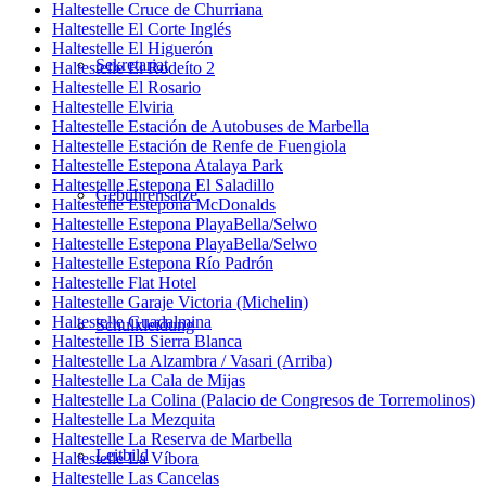
Haltestelle Cruce de Churriana
Haltestelle El Corte Inglés
Haltestelle El Higuerón
Sekretariat
Haltestelle El Rodeíto 2
Haltestelle El Rosario
Haltestelle Elviria
Haltestelle Estación de Autobuses de Marbella
Haltestelle Estación de Renfe de Fuengiola
Haltestelle Estepona Atalaya Park
Haltestelle Estepona El Saladillo
Gebührensätze
Haltestelle Estepona McDonalds
Haltestelle Estepona PlayaBella/Selwo
Haltestelle Estepona PlayaBella/Selwo
Haltestelle Estepona Río Padrón
Haltestelle Flat Hotel
Haltestelle Garaje Victoria (Michelin)
Haltestelle Guadalmina
Schulkleidung
Haltestelle IB Sierra Blanca
Haltestelle La Alzambra / Vasari (Arriba)
Haltestelle La Cala de Mijas
Haltestelle La Colina (Palacio de Congresos de Torremolinos)
Haltestelle La Mezquita
Haltestelle La Reserva de Marbella
Leitbild
Haltestelle La Víbora
Haltestelle Las Cancelas