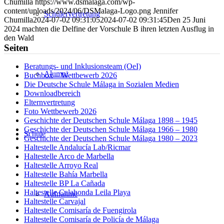
Chumilla
https://www.dsmalaga.com/wp-
content/uploads/2024/06/DSMalaga-Logo.png
Jennifer
Schülervertretung
Chumilla
2024-07-02 09:31:05
2024-07-02 09:31:45
Den 25 Juni
2024 machten die Delfine der Vorschule B ihren letzten Ausflug in
den Wald
Seiten
Beratungs- und Inklusionsteam (OeI)
Alumni
Buchbox – Wettbewerb 2026
Die Deutsche Schule Málaga in Sozialen Medien
Downloadbereich
Elternvertretung
Foto Wettbewerb 2026
Geschichte der Deutschen Schule Málaga 1898 – 1945
Geschichte der Deutschen Schule Málaga 1966 – 1980
Schule
Geschichte der Deutschen Schule Málaga 1980 – 2023
Haltestelle Andalucía Lab/Ricmar
Haltestelle Arco de Marbella
Haltestelle Arroyo Real
Haltestelle Bahía Marbella
Haltestelle BP La Cañada
Haltestelle Calahonda Leila Playa
Aufnahme
Haltestelle Carvajal
Haltestelle Comisaría de Fuengirola
Haltestelle Comisaría de Policía de Málaga