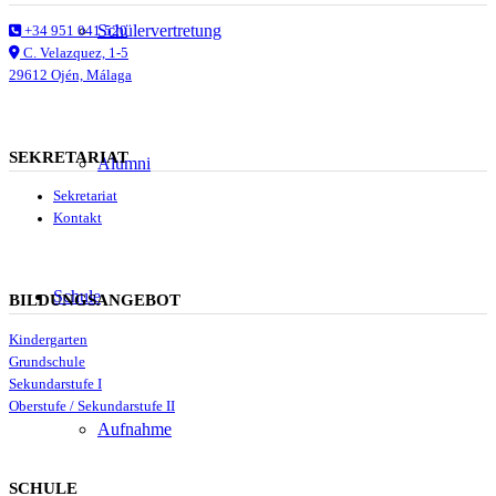
Schülervertretung
+34 951 041 520
C. Velazquez, 1-5
29612 Ojén, Málaga
SEKRETARIAT
Alumni
Sekretariat
Kontakt
Schule
BILDUNGSANGEBOT
Kindergarten
Grundschule
Sekundarstufe I
Oberstufe / Sekundarstufe II
Aufnahme
SCHULE