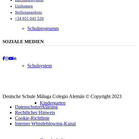
Uniformen
Stellenangebote
+34 951 041 520
Schulprogramm
SOZIALE MEDIEN
Facebook
Instagram
Youtube
LinkedIn
Schulsystem
Deutsche Schule Málaga Colegio Alemán © Copyright 2023
Kindergarten
Datenschutzerklärung
Rechtlicher Hinweis
Cookie-Richtlinie
Interner Whistleblowing-Kanal
Nach