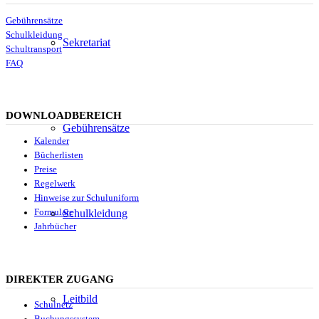
Gebührensätze
Schulkleidung
Sekretariat
Schultransport
FAQ
DOWNLOADBEREICH
Gebührensätze
Kalender
Bücherlisten
Preise
Regelwerk
Hinweise zur Schuluniform
Schulkleidung
Formulare
Jahrbücher
DIREKTER ZUGANG
Leitbild
Schulnetz
Buchungssystem