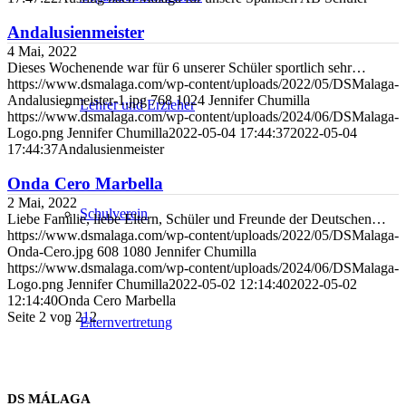
Andalusienmeister
4 Mai, 2022
Dieses Wochenende war für 6 unserer Schüler sportlich sehr…
https://www.dsmalaga.com/wp-content/uploads/2022/05/DSMalaga-
Andalusienmeister-1.jpg
768
1024
Jennifer Chumilla
Lehrer und Erzieher
https://www.dsmalaga.com/wp-content/uploads/2024/06/DSMalaga-
Logo.png
Jennifer Chumilla
2022-05-04 17:44:37
2022-05-04
17:44:37
Andalusienmeister
Onda Cero Marbella
2 Mai, 2022
Schulverein
Liebe Familie, liebe Eltern, Schüler und Freunde der Deutschen…
https://www.dsmalaga.com/wp-content/uploads/2022/05/DSMalaga-
Onda-Cero.jpg
608
1080
Jennifer Chumilla
https://www.dsmalaga.com/wp-content/uploads/2024/06/DSMalaga-
Logo.png
Jennifer Chumilla
2022-05-02 12:14:40
2022-05-02
12:14:40
Onda Cero Marbella
Seite 2 von 2
1
2
Elternvertretung
DS MÁLAGA