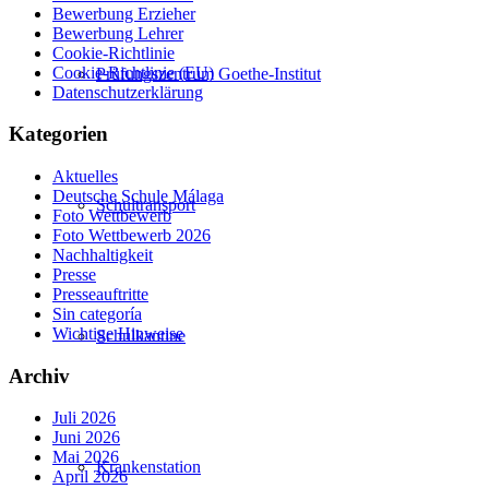
Bewerbung Erzieher
Bewerbung Lehrer
Cookie-Richtlinie
Cookie-Richtlinie (EU)
Prüfungszentrum Goethe-Institut
Datenschutzerklärung
Kategorien
Aktuelles
Deutsche Schule Málaga
Schultransport
Foto Wettbewerb
Foto Wettbewerb 2026
Nachhaltigkeit
Presse
Presseauftritte
Sin categoría
Wichtige Hinweise
Schulkantine
Archiv
Juli 2026
Juni 2026
Mai 2026
Krankenstation
April 2026