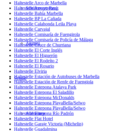
Haltestelle Arco de Marbella
Haltestelle Arroyo Real
Schülervertretung
Haltestelle Bahía Marbella
Haltestelle BP La Cañada
Haltestelle Calahonda Leila Playa
Haltestelle Carvajal
Haltestelle Comisaría de Fuengirola
Haltestelle Comisaría de Policía de Málaga
Alumni
Haltestelle Cruce de Churriana
Haltestelle El Corte Inglés
Haltestelle El Higuerón
Haltestelle El Rodeíto 2
Haltestelle El Rosario
Haltestelle Elviria
Haltestelle Estación de Autobuses de Marbella
Schule
Haltestelle Estación de Renfe de Fuengiola
Haltestelle Estepona Atalaya Park
Haltestelle Estepona El Saladillo
Haltestelle Estepona McDonalds
Haltestelle Estepona PlayaBella/Selwo
Haltestelle Estepona PlayaBella/Selwo
Haltestelle Estepona Río Padrón
Aufnahme
Haltestelle Flat Hotel
Haltestelle Garaje Victoria (Michelin)
Haltestelle Guadalmina