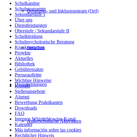
Schulkantine
Schulprogramm
Beratungs- und Inklusionsteam (OeI)
Sekundarstufe I
Über uns
Dienstleistungen
Oberstufe / Sekundarstufe II
Schulkleidung
Schulpsychologische Beratung
Krankenstation
Sprachen
Projekte
Aktuelles
Bibliothek
Gebührensätze
Presseauftritte
Wichtige Hinweise
Dienstleistungen
Kontakt
Stellenangebote
Alumni
Bewerbung Praktikanten
Downloads
FAQ
Internen Whistleblowing-Kanal
Außerschulische Aktivitäten
Kalender
Más información sobre las cookies
Rechtlicher Hinweis