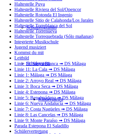
Haltestelle Puya
Haltestelle Riviera del Sol/Opencor
Haltestelle Rotonda El Ingenio
Haltestelle Sitio de Calahonda/Los Jarales
Haltestelle Torreblanca del Sol
Schulprogramm
Haltestelle Torrenueva
Haltestelle Torrequebrada (Sólo mañanas)
Integrierte Musikschule
Jugend musiziert
Kommst du mit
Leitbild
Schulsystem
Linie 10: Sierra Blanca ➟ DS Málaga
Linie 11: La Cala ➟ DS Málaga
Linie 1: Málaga ➟ DS Málaga
Linie 2: Arroyo Real ➟ DS Málaga
Linie 3: Boca Seca ➟ DS Málaga
Linie 4: Estepona ➟ DS Málaga
Linie 5: Benalmádena ➟ DS Málaga
Kindergarten
Linie 6: Nueva Andalucía ➟ DS Málaga
Linie 7: Costa Nagüeles ➟ DS Málaga
Linie 8: Las Cancelas ➟ DS Málaga
Linie 9: Monte Paraíso ➟ DS Málaga
Parada Estepona El Saladillo
Schülervertretung