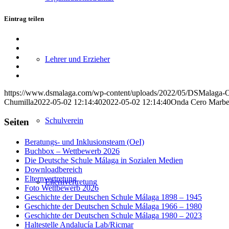
Eintrag teilen
Teilen
auf
Teilen
Facebook
auf
Teilen
Lehrer und Erzieher
X
auf
Teilen
WhatsApp
auf
Per
LinkedIn
E-
https://www.dsmalaga.com/wp-content/uploads/2022/05/DSMalaga-
Mail
Chumilla
2022-05-02 12:14:40
2022-05-02 12:14:40
Onda Cero Marbe
teilen
Schulverein
Seiten
Beratungs- und Inklusionsteam (OeI)
Buchbox – Wettbewerb 2026
Die Deutsche Schule Málaga in Sozialen Medien
Downloadbereich
Elternvertretung
Elternvertretung
Foto Wettbewerb 2026
Geschichte der Deutschen Schule Málaga 1898 – 1945
Geschichte der Deutschen Schule Málaga 1966 – 1980
Geschichte der Deutschen Schule Málaga 1980 – 2023
Haltestelle Andalucía Lab/Ricmar