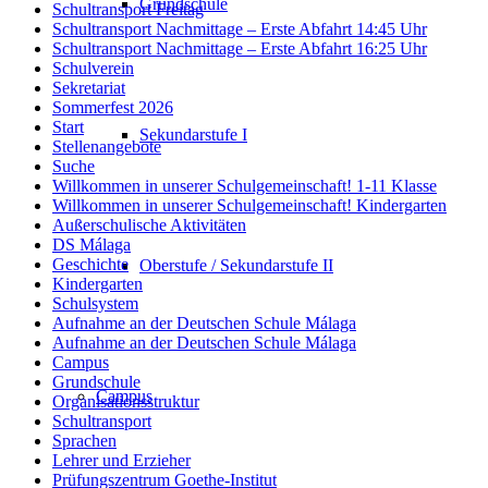
Grundschule
Schultransport Freitag
Schultransport Nachmittage – Erste Abfahrt 14:45 Uhr
Schultransport Nachmittage – Erste Abfahrt 16:25 Uhr
Schulverein
Sekretariat
Sommerfest 2026
Start
Sekundarstufe I
Stellenangebote
Suche
Willkommen in unserer Schulgemeinschaft! 1-11 Klasse
Willkommen in unserer Schulgemeinschaft! Kindergarten
Außerschulische Aktivitäten
DS Málaga
Geschichte
Oberstufe / Sekundarstufe II
Kindergarten
Schulsystem
Aufnahme an der Deutschen Schule Málaga
Aufnahme an der Deutschen Schule Málaga
Campus
Grundschule
Campus
Organisationsstruktur
Schultransport
Sprachen
Lehrer und Erzieher
Prüfungszentrum Goethe-Institut