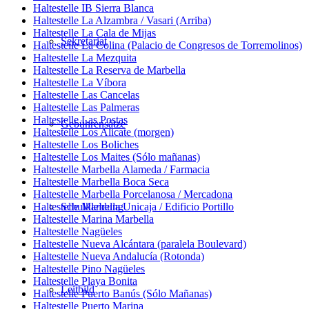
Haltestelle IB Sierra Blanca
Haltestelle La Alzambra / Vasari (Arriba)
Haltestelle La Cala de Mijas
Sekretariat
Haltestelle La Colina (Palacio de Congresos de Torremolinos)
Haltestelle La Mezquita
Haltestelle La Reserva de Marbella
Haltestelle La Víbora
Haltestelle Las Cancelas
Haltestelle Las Palmeras
Haltestelle Las Postas
Gebührensätze
Haltestelle Los Alicate (morgen)
Haltestelle Los Boliches
Haltestelle Los Maites (Sólo mañanas)
Haltestelle Marbella Alameda / Farmacia
Haltestelle Marbella Boca Seca
Haltestelle Marbella Porcelanosa / Mercadona
Haltestelle Marbella Unicaja / Edificio Portillo
Schulkleidung
Haltestelle Marina Marbella
Haltestelle Nagüeles
Haltestelle Nueva Alcántara (paralela Boulevard)
Haltestelle Nueva Andalucía (Rotonda)
Haltestelle Pino Nagüeles
Haltestelle Playa Bonita
Leitbild
Haltestelle Puerto Banús (Sólo Mañanas)
Haltestelle Puerto Marina