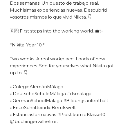
Dos semanas. Un puesto de trabajo real.
Muchísimas experiencias nuevas. Descubrid
vosotros mismos lo que vivió Nikita. 👇
🇬🇧 First steps into the working world. 💼✨
*Nikita, Year 10.*
Two weeks. A real workplace. Loads of new
experiences. See for yourselves what Nikita got
up to. 👇
#ColegioAlemánMálaga
#DeutscheSchuleMálaga #dsmalaga
#GermanSchoolMalaga #Bildungsaufenthalt
#ErsteSchritteindieBerufswelt
#Estanciasformativas #Praktikum #Klasse10
@buchingerwilhelmi
...