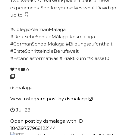
Two weeks. A real workplace. Loads of new
experiences. See for yourselves what David got
up to. 👇
#ColegioAlemánMálaga
#DeutscheSchuleMálaga #dsmalaga
#GermanSchoolMalaga #Bildungsaufenthalt
#ErsteSchritteindieBerufswelt
#Estanciasformativas #Praktikum #Klasse10
...
26
0
dsmalaga
View Instagram post by dsmalaga
Juli 28
Open post by dsmalaga with ID
18439757968122144