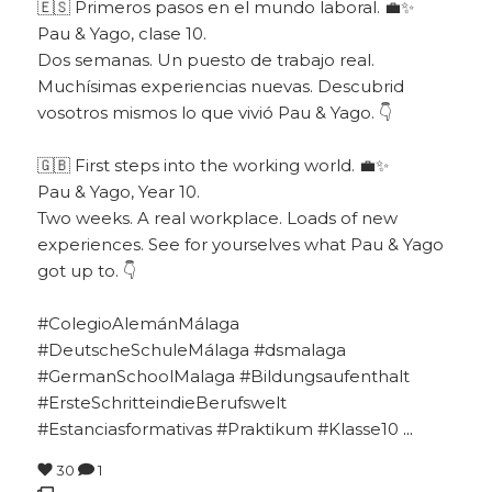
🇪🇸 Primeros pasos en el mundo laboral. 💼✨
Pau & Yago, clase 10.
Dos semanas. Un puesto de trabajo real.
Muchísimas experiencias nuevas. Descubrid
vosotros mismos lo que vivió Pau & Yago. 👇
🇬🇧 First steps into the working world. 💼✨
Pau & Yago, Year 10.
Two weeks. A real workplace. Loads of new
experiences. See for yourselves what Pau & Yago
got up to. 👇
#ColegioAlemánMálaga
#DeutscheSchuleMálaga #dsmalaga
#GermanSchoolMalaga #Bildungsaufenthalt
#ErsteSchritteindieBerufswelt
#Estanciasformativas #Praktikum #Klasse10
...
30
1