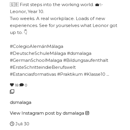
🇬🇧 First steps into the working world. 💼✨
Leonor, Year 10.
Two weeks. A real workplace. Loads of new
experiences. See for yourselves what Leonor got
up to. 👇
#ColegioAlemánMálaga
#DeutscheSchuleMálaga #dsmalaga
#GermanSchoolMalaga #Bildungsaufenthalt
#ErsteSchritteindieBerufswelt
#Estanciasformativas #Praktikum #Klasse10
...
18
0
dsmalaga
View Instagram post by dsmalaga
Juli 30