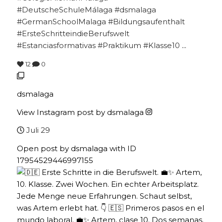
#DeutscheSchuleMálaga #dsmalaga
#GermanSchoolMalaga #Bildungsaufenthalt
#ErsteSchritteindieBerufswelt
#Estanciasformativas #Praktikum #Klasse10
...
12
0
dsmalaga
View Instagram post by dsmalaga
Juli 29
Open post by dsmalaga with ID
17954529446997155