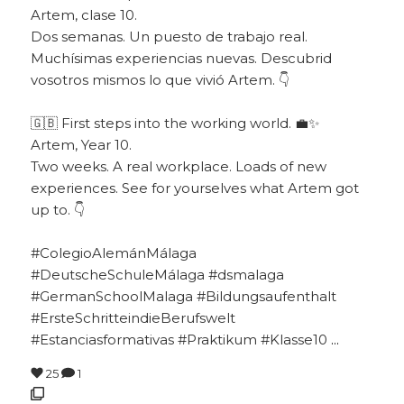
Artem, clase 10.
Dos semanas. Un puesto de trabajo real.
Muchísimas experiencias nuevas. Descubrid
vosotros mismos lo que vivió Artem. 👇
🇬🇧 First steps into the working world. 💼✨
Artem, Year 10.
Two weeks. A real workplace. Loads of new
experiences. See for yourselves what Artem got
up to. 👇
#ColegioAlemánMálaga
#DeutscheSchuleMálaga #dsmalaga
#GermanSchoolMalaga #Bildungsaufenthalt
#ErsteSchritteindieBerufswelt
#Estanciasformativas #Praktikum #Klasse10
...
25
1