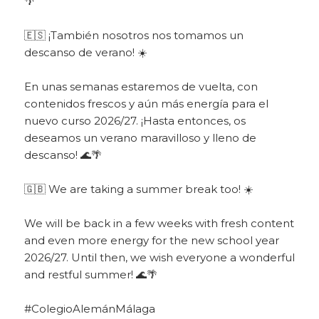
🌴
🇪🇸 ¡También nosotros nos tomamos un
descanso de verano! ☀️
En unas semanas estaremos de vuelta, con
contenidos frescos y aún más energía para el
nuevo curso 2026/27. ¡Hasta entonces, os
deseamos un verano maravilloso y lleno de
descanso! 🌊🌴
🇬🇧 We are taking a summer break too! ☀️
We will be back in a few weeks with fresh content
and even more energy for the new school year
2026/27. Until then, we wish everyone a wonderful
and restful summer! 🌊🌴
#ColegioAlemánMálaga