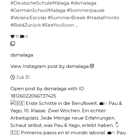
#DeutscheSchuleMálaga #dsmalaga
#GermanSchoolMalaga #Sommerpause
#VeranoEscolar #SummerBreak #HastaPronto
#BaldZurück #SeeYouSoon
...
17
0
dsmalaga
View Instagram post by dsmalaga
Juli 31
Open post by dsmalaga with ID
18126022066737425