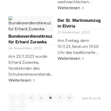
weihnachtlichen…
Weiterlesen
Der St. Martinsumzug
in Elviria
21 November, 2023
Bundesverdienstkreuz
Am Freitag, dem
für Erhard Zurawka
10.11.23, fand um 19.00
24 November, 2023
Uhr das traditionelle…
Am 23.11.2023 wurde
Weiterlesen
Erhard Zurawka,
Vorsitzender des
Schulvereinsvorstands…
Weiterlesen
«
‹
14
15
16
17
18
Seite 16 von 18
›
»