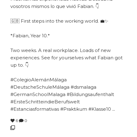
vosotros mismos lo que vivió Fabian. 👇
🇬🇧 First steps into the working world. 💼✨
*Fabian, Year 10.*
Two weeks. A real workplace. Loads of new
experiences. See for yourselves what Fabian got
up to. 👇
#ColegioAlemánMálaga
#DeutscheSchuleMálaga #dsmalaga
#GermanSchoolMalaga #Bildungsaufenthalt
#ErsteSchritteindieBerufswelt
#Estanciasformativas #Praktikum #Klasse10
...
6
0