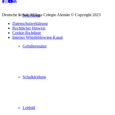
Facebook
Instagram
Youtube
LinkedIn
Deutsche Schule Málaga Colegio Alemán © Copyright 2023
Sekretariat
Datenschutzerklärung
Rechtlicher Hinweis
Cookie-Richtlinie
Interner Whistleblowing-Kanal
Nach
Gebührensätze
oben
scrollen
Schulkleidung
Leitbild