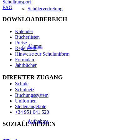
Schultransport
FAQ
Schülervertretung
DOWNLOADBEREICH
Kalender
Bücherlisten
Preise
Alumni
Regelwerk
Hinweise zur Schuluniform
Formulare
Jahrbücher
DIREKTER ZUGANG
Schule
Schulnetz
Buchungssystem
Uniformen
Stellenangebote
+34 951 041 520
Aufnahme
SOZIALE MEDIEN