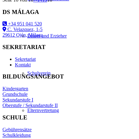
DS MÁLAGA
+34 951 041 520
C. Velazquez, 1-5
29612 Ojén, Málaga
Lehrer und Erzieher
SEKRETARIAT
Sekretariat
Kontakt
Schulverein
BILDUNGSANGEBOT
Kindergarten
Grundschule
Sekundarstufe I
Oberstufe / Sekundarstufe II
Elternvertretung
SCHULE
Gebührensätze
Schulkleidung