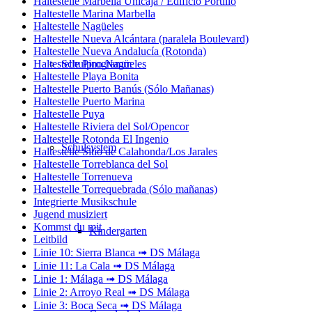
Haltestelle Marbella Unicaja / Edificio Portillo
Haltestelle Marina Marbella
Haltestelle Nagüeles
Haltestelle Nueva Alcántara (paralela Boulevard)
Haltestelle Nueva Andalucía (Rotonda)
Haltestelle Pino Nagüeles
Schulprogramm
Haltestelle Playa Bonita
Haltestelle Puerto Banús (Sólo Mañanas)
Haltestelle Puerto Marina
Haltestelle Puya
Haltestelle Riviera del Sol/Opencor
Haltestelle Rotonda El Ingenio
Schulsystem
Haltestelle Sitio de Calahonda/Los Jarales
Haltestelle Torreblanca del Sol
Haltestelle Torrenueva
Haltestelle Torrequebrada (Sólo mañanas)
Integrierte Musikschule
Jugend musiziert
Kommst du mit
Kindergarten
Leitbild
Linie 10: Sierra Blanca ➟ DS Málaga
Linie 11: La Cala ➟ DS Málaga
Linie 1: Málaga ➟ DS Málaga
Linie 2: Arroyo Real ➟ DS Málaga
Linie 3: Boca Seca ➟ DS Málaga