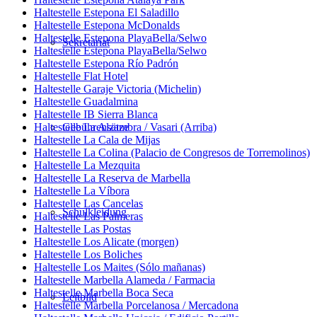
Haltestelle Estepona El Saladillo
Haltestelle Estepona McDonalds
Haltestelle Estepona PlayaBella/Selwo
Sekretariat
Haltestelle Estepona PlayaBella/Selwo
Haltestelle Estepona Río Padrón
Haltestelle Flat Hotel
Haltestelle Garaje Victoria (Michelin)
Haltestelle Guadalmina
Haltestelle IB Sierra Blanca
Haltestelle La Alzambra / Vasari (Arriba)
Gebührensätze
Haltestelle La Cala de Mijas
Haltestelle La Colina (Palacio de Congresos de Torremolinos)
Haltestelle La Mezquita
Haltestelle La Reserva de Marbella
Haltestelle La Víbora
Haltestelle Las Cancelas
Schulkleidung
Haltestelle Las Palmeras
Haltestelle Las Postas
Haltestelle Los Alicate (morgen)
Haltestelle Los Boliches
Haltestelle Los Maites (Sólo mañanas)
Haltestelle Marbella Alameda / Farmacia
Haltestelle Marbella Boca Seca
Leitbild
Haltestelle Marbella Porcelanosa / Mercadona