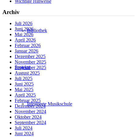
Wichtige Hinweise
Archiv
Juli 2026
Juni 2026
Bibliothek
Mai 2026
April 2026
Februar 2026
Januar 2026
Dezember 2025
November 2025
Projekte
September 2025
August 2025
Juli 2025
Juni 2025
Mai 2025
April 2025
Februar 2025
Integrierte Musikschule
Dezember 2024
November 2024
Oktober 2024
September 2024
Juli 2024
Juni 2024