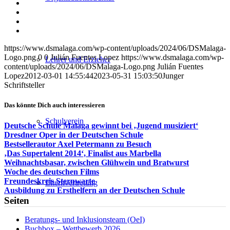
auf
Teilen
Facebook
auf
Teilen
X
auf
Teilen
WhatsApp
auf
Per
LinkedIn
E-
https://www.dsmalaga.com/wp-content/uploads/2024/06/DSMalaga-
Mail
Logo.png
0
0
Julián Fuentes Lopez
https://www.dsmalaga.com/wp-
teilen
Lehrer und Erzieher
content/uploads/2024/06/DSMalaga-Logo.png
Julián Fuentes
Lopez
2012-03-01 14:55:44
2023-05-31 15:03:50
Junger
Schriftsteller
Das könnte Dich auch interessieren
Schulverein
Deutsche Schule Malaga gewinnt bei ‚Jugend musiziert‘
Dresdner Oper in der Deutschen Schule
Bestsellerautor Axel Petermann zu Besuch
‚Das Supertalent 2014‘, Finalist aus Marbella
Weihnachtsbasar, zwischen Glühwein und Bratwurst
Woche des deutschen Films
Freundeskreis Sternwarte
Elternvertretung
Ausbildung zu Ersthelfern an der Deutschen Schule
Seiten
Beratungs- und Inklusionsteam (OeI)
Buchbox – Wettbewerb 2026