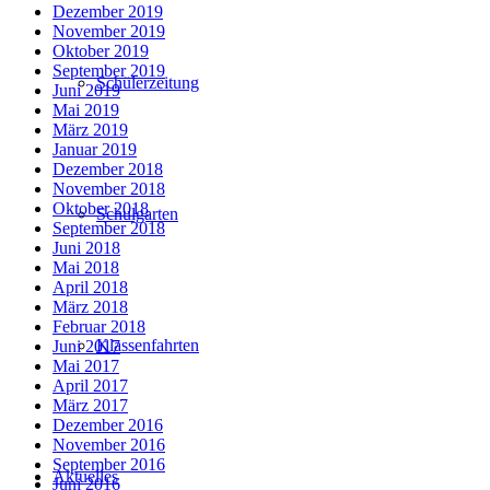
Dezember 2019
November 2019
Oktober 2019
September 2019
Schülerzeitung
Juni 2019
Mai 2019
März 2019
Januar 2019
Dezember 2018
November 2018
Oktober 2018
Schulgarten
September 2018
Juni 2018
Mai 2018
April 2018
März 2018
Februar 2018
Klassenfahrten
Juni 2017
Mai 2017
April 2017
März 2017
Dezember 2016
November 2016
September 2016
Aktuelles
Juni 2016