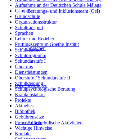
Aufnahme an der Deutschen Schule Málaga
Campus
Beratungs- und Inklusionsteam (OeI)
Grundschule
Organisationsstruktur
Schultransport
Sprachen
Lehrer und Erzieher
Prüfungszentrum Goethe-Institut
Sprachen
Schulkantine
Schulprogramm
Sekundarstufe I
Über uns
Dienstleistungen
Oberstufe / Sekundarstufe II
Schulkleidung
Dienstleistungen
Schulpsychologische Beratung
Krankenstation
Projekte
Aktuelles
Bibliothek
Gebührensätze
Presseauftritte
Außerschulische Aktivitäten
Wichtige Hinweise
Kontakt