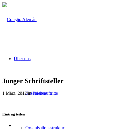
Über uns
Junger Schriftsteller
1 März, 2012
/
in
Presseauftritte
Geschichte
Eintrag teilen
Teilen
Organisationsstruktur