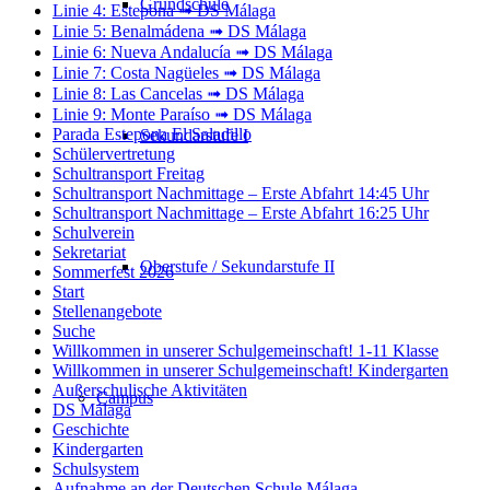
Grundschule
Linie 4: Estepona ➟ DS Málaga
Linie 5: Benalmádena ➟ DS Málaga
Linie 6: Nueva Andalucía ➟ DS Málaga
Linie 7: Costa Nagüeles ➟ DS Málaga
Linie 8: Las Cancelas ➟ DS Málaga
Linie 9: Monte Paraíso ➟ DS Málaga
Parada Estepona El Saladillo
Sekundarstufe I
Schülervertretung
Schultransport Freitag
Schultransport Nachmittage – Erste Abfahrt 14:45 Uhr
Schultransport Nachmittage – Erste Abfahrt 16:25 Uhr
Schulverein
Sekretariat
Oberstufe / Sekundarstufe II
Sommerfest 2026
Start
Stellenangebote
Suche
Willkommen in unserer Schulgemeinschaft! 1-11 Klasse
Willkommen in unserer Schulgemeinschaft! Kindergarten
Außerschulische Aktivitäten
Campus
DS Málaga
Geschichte
Kindergarten
Schulsystem
Aufnahme an der Deutschen Schule Málaga