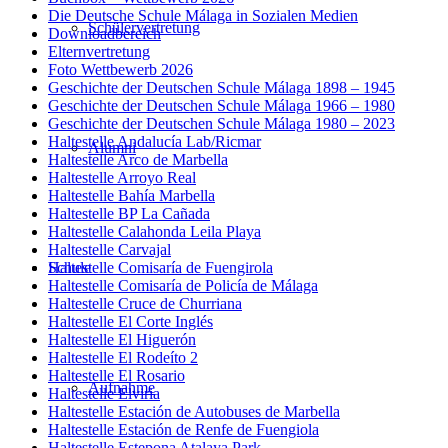
Die Deutsche Schule Málaga in Sozialen Medien
Schülervertretung
Downloadbereich
Elternvertretung
Foto Wettbewerb 2026
Geschichte der Deutschen Schule Málaga 1898 – 1945
Geschichte der Deutschen Schule Málaga 1966 – 1980
Geschichte der Deutschen Schule Málaga 1980 – 2023
Haltestelle Andalucía Lab/Ricmar
Alumni
Haltestelle Arco de Marbella
Haltestelle Arroyo Real
Haltestelle Bahía Marbella
Haltestelle BP La Cañada
Haltestelle Calahonda Leila Playa
Haltestelle Carvajal
Haltestelle Comisaría de Fuengirola
Schule
Haltestelle Comisaría de Policía de Málaga
Haltestelle Cruce de Churriana
Haltestelle El Corte Inglés
Haltestelle El Higuerón
Haltestelle El Rodeíto 2
Haltestelle El Rosario
Aufnahme
Haltestelle Elviria
Haltestelle Estación de Autobuses de Marbella
Haltestelle Estación de Renfe de Fuengiola
Haltestelle Estepona Atalaya Park