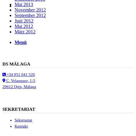
Mai 2013
Suche
November 2012
September 2012
Juni 2012
Mai 2012
März 2012
Menü
Menü
DS MÁLAGA
+34 951 041 520
C. Velazquez, 1-5
29612 Ojén, Málaga
SEKRETARIAT
Sekretariat
Kontakt