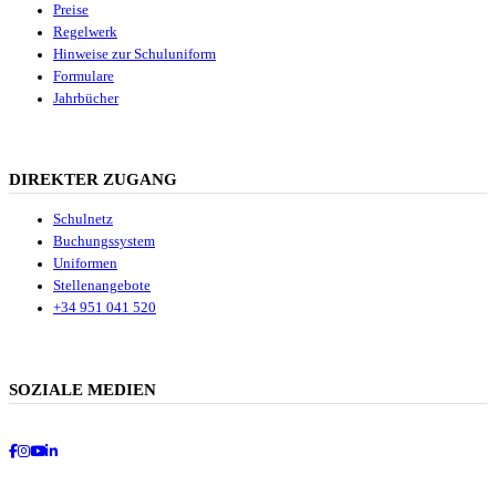
Preise
Regelwerk
Hinweise zur Schuluniform
Formulare
Jahrbücher
DIREKTER ZUGANG
Schulnetz
Buchungssystem
Uniformen
Stellenangebote
+34 951 041 520
SOZIALE MEDIEN
Facebook
Instagram
Youtube
LinkedIn