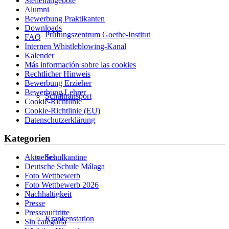
Stellenangebote
Alumni
Bewerbung Praktikanten
Downloads
Prüfungszentrum Goethe-Institut
FAQ
Internen Whistleblowing-Kanal
Kalender
Más información sobre las cookies
Rechtlicher Hinweis
Bewerbung Erzieher
Bewerbung Lehrer
Schultransport
Cookie-Richtlinie
Cookie-Richtlinie (EU)
Datenschutzerklärung
Kategorien
Aktuelles
Schulkantine
Deutsche Schule Málaga
Foto Wettbewerb
Foto Wettbewerb 2026
Nachhaltigkeit
Presse
Presseauftritte
Krankenstation
Sin categoría