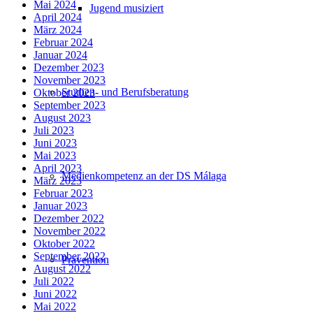
Mai 2024
Jugend musiziert
April 2024
März 2024
Februar 2024
Januar 2024
Dezember 2023
November 2023
Studien- und Berufsberatung
Oktober 2023
September 2023
August 2023
Juli 2023
Juni 2023
Mai 2023
April 2023
Medienkompetenz an der DS Málaga
März 2023
Februar 2023
Januar 2023
Dezember 2022
November 2022
Oktober 2022
September 2022
Prävention
August 2022
Juli 2022
Juni 2022
Mai 2022