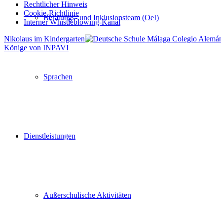
Rechtlicher Hinweis
Cookie-Richtlinie
Beratungs- und Inklusionsteam (OeI)
Interner Whistleblowing-Kanal
Nikolaus im Kindergarten
Könige von INPAVI
Nach
oben
scrollen
Sprachen
Dienstleistungen
Außerschulische Aktivitäten