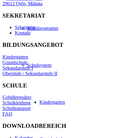
29612 Ojén, Málaga
SEKRETARIAT
Sekretariat
Schulprogramm
Kontakt
BILDUNGSANGEBOT
Kindergarten
Grundschule
Schulsystem
Sekundarstufe I
Oberstufe / Sekundarstufe II
SCHULE
Gebührensätze
Kindergarten
Schulkleidung
Schultransport
FAQ
DOWNLOADBEREICH
Kalender