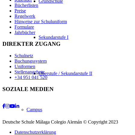
Grundschule
Bücherlisten
Preise
Regelwerk
Hinweise zur Schuluniform
Formulare
Jahrbücher
Sekundarstufe I
DIREKTER ZUGANG
Schulnetz
Buchungssystem
Uniformen
Stellenangebote
Oberstufe / Sekundarstufe II
+34 951 041 520
SOZIALE MEDIEN
Campus
Facebook
Instagram
Youtube
LinkedIn
Deutsche Schule Málaga Colegio Alemán © Copyright 2023
Datenschutzerklärung