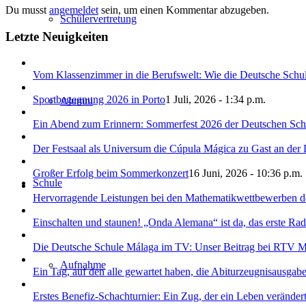
Du musst
angemeldet
sein, um einen Kommentar abzugeben.
Schülervertretung
Letzte Neuigkeiten
Vom Klassenzimmer in die Berufswelt: Wie die Deutsche Schule
Sportbegegnung 2026 in Porto
1 Juli, 2026 - 1:34 p.m.
Alumni
Ein Abend zum Erinnern: Sommerfest 2026 der Deutschen Sch
Der Festsaal als Universum die Cúpula Mágica zu Gast an der
Großer Erfolg beim Sommerkonzert
16 Juni, 2026 - 10:36 p.m.
Schule
Hervorragende Leistungen bei den Mathematikwettbewerben d
Einschalten und staunen! „Onda Alemana“ ist da, das erste Rad
Die Deutsche Schule Málaga im TV: Unser Beitrag bei RTV Marb
Aufnahme
Ein Tag, auf den alle gewartet haben, die Abiturzeugnisausga
Erstes Benefiz-Schachturnier: Ein Zug, der ein Leben veränder