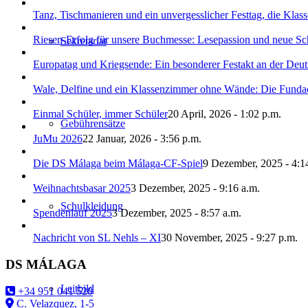
Tanz, Tischmanieren und ein unvergesslicher Festtag, die Kla
Riesen-Erfolg für unsere Buchmesse: Lesepassion und neue Sch
Sekretariat
Europatag und Kriegsende: Ein besonderer Festakt an der Deu
Wale, Delfine und ein Klassenzimmer ohne Wände: Die Funda
Einmal Schüler, immer Schüler
20 April, 2026 - 1:02 p.m.
Gebührensätze
JuMu 2026
22 Januar, 2026 - 3:56 p.m.
Die DS Málaga beim Málaga-CF-Spiel
9 Dezember, 2025 - 4:1
Weihnachtsbasar 2025
3 Dezember, 2025 - 9:16 a.m.
Schulkleidung
Spendenlauf 2025
3 Dezember, 2025 - 8:57 a.m.
Nachricht von SL Nehls – XI
30 November, 2025 - 9:27 p.m.
DS MÁLAGA
Leitbild
+34 951 041 520
C. Velazquez, 1-5