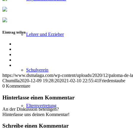
Eintrag teilen
Lehrer und Erzieher
Teilen
auf
Teilen
Facebook
auf
Teilen
X
auf
Teilen
WhatsApp
auf
Per
Schulverein
LinkedIn
E-
https://www.dsmalaga.com/wp-content/uploads/2020/12/paloma-de-la
Mail
Chumilla
2020-12-09 19:28:20
2021-02-10 22:55:41
Friedenstaube
teilen
0
Kommentare
Hinterlasse einen Kommentar
Elternvertretung
An der Diskussion beteiligen?
Hinterlasse uns deinen Kommentar!
Schreibe einen Kommentar