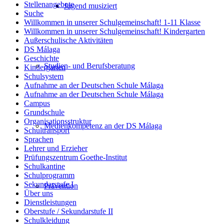
Stellenangebote
Jugend musiziert
Suche
Willkommen in unserer Schulgemeinschaft! 1-11 Klasse
Willkommen in unserer Schulgemeinschaft! Kindergarten
Außerschulische Aktivitäten
DS Málaga
Geschichte
Studien- und Berufsberatung
Kindergarten
Schulsystem
Aufnahme an der Deutschen Schule Málaga
Aufnahme an der Deutschen Schule Málaga
Campus
Grundschule
Organisationsstruktur
Medienkompetenz an der DS Málaga
Schultransport
Sprachen
Lehrer und Erzieher
Prüfungszentrum Goethe-Institut
Schulkantine
Schulprogramm
Sekundarstufe I
Prävention
Über uns
Dienstleistungen
Oberstufe / Sekundarstufe II
Schulkleidung