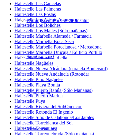
Haltestelle Las Cancelas
Haltestelle Las Palmeras
Haltestelle Las Postas
Haltestelle Los Alicate (morgen)
Prüfungszentrum Goethe-Institut
Haltestelle Los Boliches
Haltestelle Los Maites (Sólo mañanas)
Haltestelle Marbella Alameda / Farmacia
Haltestelle Marbella Boca Seca
Haltestelle Marbella Porcelanosa / Mercadona
Haltestelle Marbella Unicaja / Edificio Portillo
Schultransport
Haltestelle Marina Marbella
Haltestelle Nagüeles
Haltestelle Nueva Alcántara (paralela Boulevard)
Haltestelle Nueva Andalucía (Rotonda)
Haltestelle Pino Nagüeles
Haltestelle Playa Bonita
Haltestelle Puerto Banús (Sólo Mañanas)
Schulkantine
Haltestelle Puerto Marina
Haltestelle Puya
Haltestelle Riviera del Sol/Opencor
Haltestelle Rotonda El Ingenio
Haltestelle Sitio de Calahonda/Los Jarales
Haltestelle Torreblanca del Sol
Haltestelle Torrenueva
Krankenstation
Haltestelle Torrequebrada (Sólo mañanas)