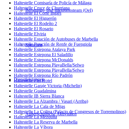
Haltestelle Comisaría de Policía de Málaga
Haltestelle Cruce de Churriana
Beratungs- und Inklusionsteam (OeI)
Haltestelle El Corte Inglés
Haltestelle El Higuerón
Haltestelle El Rodeíto 2
Haltestelle El Rosario
Haltestelle Elviria
Haltestelle Estación de Autobuses de Marbella
Haltestelle Estación de Renfe de Fuengiola
Sprachen
Haltestelle Estepona Atalaya Park
Haltestelle Estepona El Saladillo
Haltestelle Estepona McDonalds
Haltestelle Estepona PlayaBella/Selwo
Haltestelle Estepona PlayaBella/Selwo
Haltestelle Estepona Río Padrón
Dienstleistungen
Haltestelle Flat Hotel
Haltestelle Garaje Victoria (Michelin)
Haltestelle Guadalmina
Haltestelle IB Sierra Blanca
Haltestelle La Alzambra / Vasari (Arriba)
Haltestelle La Cala de Mijas
Haltestelle La Colina (Palacio de Congresos de Torremolinos)
Außerschulische Aktivitäten
Haltestelle La Mezquita
Haltestelle La Reserva de Marbella
Haltestelle La Víbora