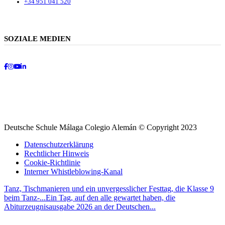
+34 951 041 520
SOZIALE MEDIEN
Facebook
Instagram
Youtube
LinkedIn
Deutsche Schule Málaga Colegio Alemán © Copyright 2023
Datenschutzerklärung
Rechtlicher Hinweis
Cookie-Richtlinie
Interner Whistleblowing-Kanal
Tanz, Tischmanieren und ein unvergesslicher Festtag, die Klasse 9
beim Tanz-...
Ein Tag, auf den alle gewartet haben, die
Abiturzeugnisausgabe 2026 an der Deutschen...
Nach
oben