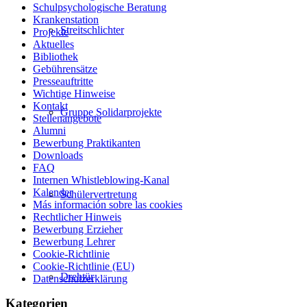
Schulpsychologische Beratung
Krankenstation
Streitschlichter
Projekte
Aktuelles
Bibliothek
Gebührensätze
Presseauftritte
Wichtige Hinweise
Kontakt
Gruppe Solidarprojekte
Stellenangebote
Alumni
Bewerbung Praktikanten
Downloads
FAQ
Internen Whistleblowing-Kanal
Kalender
Schülervertretung
Más información sobre las cookies
Rechtlicher Hinweis
Bewerbung Erzieher
Bewerbung Lehrer
Cookie-Richtlinie
Cookie-Richtlinie (EU)
Drehtür
Datenschutzerklärung
Kategorien