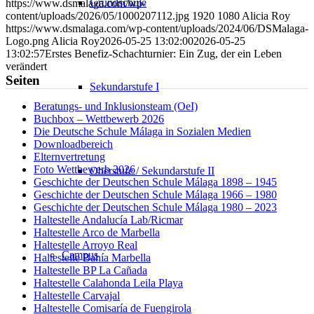
Grundschule
https://www.dsmalaga.com/wp-
Mail
content/uploads/2026/05/1000207112.jpg
1920
1080
Alicia Roy
teilen
https://www.dsmalaga.com/wp-content/uploads/2024/06/DSMalaga-
Logo.png
Alicia Roy
2026-05-25 13:02:00
2026-05-25
13:02:57
Erstes Benefiz-Schachturnier: Ein Zug, der ein Leben
verändert
Seiten
Sekundarstufe I
Beratungs- und Inklusionsteam (OeI)
Buchbox – Wettbewerb 2026
Die Deutsche Schule Málaga in Sozialen Medien
Downloadbereich
Elternvertretung
Foto Wettbewerb 2026
Oberstufe / Sekundarstufe II
Geschichte der Deutschen Schule Málaga 1898 – 1945
Geschichte der Deutschen Schule Málaga 1966 – 1980
Geschichte der Deutschen Schule Málaga 1980 – 2023
Haltestelle Andalucía Lab/Ricmar
Haltestelle Arco de Marbella
Haltestelle Arroyo Real
Campus
Haltestelle Bahía Marbella
Haltestelle BP La Cañada
Haltestelle Calahonda Leila Playa
Haltestelle Carvajal
Haltestelle Comisaría de Fuengirola