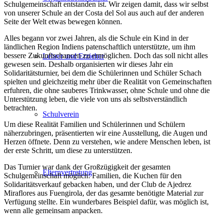
Schulgemeinschaft entstanden ist. Wir zeigen damit, dass wir selbst
von unserer Schule an der Costa del Sol aus auch auf der anderen
Seite der Welt etwas bewegen können.
Alles begann vor zwei Jahren, als die Schule ein Kind in der
ländlichen Region Indiens patenschaftlich unterstützte, um ihm
bessere Zukunftschancen zu ermöglichen. Doch das soll nicht alles
Lehrer und Erzieher
gewesen sein. Deshalb organisierten wir dieses Jahr ein
Solidaritätsturnier, bei dem die Schülerinnen und Schüler Schach
spielten und gleichzeitig mehr über die Realität von Gemeinschaften
erfuhren, die ohne sauberes Trinkwasser, ohne Schule und ohne die
Unterstützung leben, die viele von uns als selbstverständlich
betrachten.
Schulverein
Um diese Realität Familien und Schülerinnen und Schülern
näherzubringen, präsentierten wir eine Ausstellung, die Augen und
Herzen öffnete. Denn zu verstehen, wie andere Menschen leben, ist
der erste Schritt, um diese zu unterstützen.
Das Turnier war dank der Großzügigkeit der gesamten
Elternvertretung
Schulgemeinschaft möglich: Familien, die Kuchen für den
Solidaritätsverkauf gebacken haben, und der Club de Ajedrez
Miraflores aus Fuengirola, der das gesamte benötigte Material zur
Verfügung stellte. Ein wunderbares Beispiel dafür, was möglich ist,
wenn alle gemeinsam anpacken.