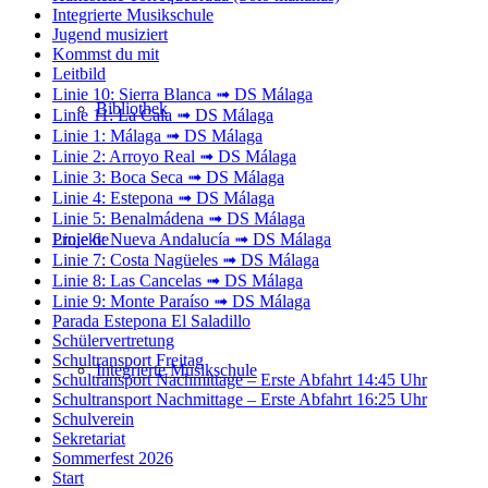
Integrierte Musikschule
Jugend musiziert
Kommst du mit
Leitbild
Linie 10: Sierra Blanca ➟ DS Málaga
Bibliothek
Linie 11: La Cala ➟ DS Málaga
Linie 1: Málaga ➟ DS Málaga
Linie 2: Arroyo Real ➟ DS Málaga
Linie 3: Boca Seca ➟ DS Málaga
Linie 4: Estepona ➟ DS Málaga
Linie 5: Benalmádena ➟ DS Málaga
Projekte
Linie 6: Nueva Andalucía ➟ DS Málaga
Linie 7: Costa Nagüeles ➟ DS Málaga
Linie 8: Las Cancelas ➟ DS Málaga
Linie 9: Monte Paraíso ➟ DS Málaga
Parada Estepona El Saladillo
Schülervertretung
Schultransport Freitag
Integrierte Musikschule
Schultransport Nachmittage – Erste Abfahrt 14:45 Uhr
Schultransport Nachmittage – Erste Abfahrt 16:25 Uhr
Schulverein
Sekretariat
Sommerfest 2026
Start