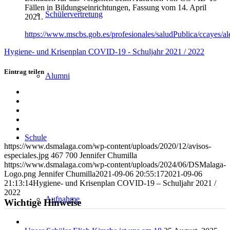
Fällen in Bildungseinrichtungen, Fassung vom 14. April
Schülervertretung
2021.
https://www.mscbs.gob.es/profesionales/saludPublica/ccayes/
Hygiene- und Krisenplan COVID-19 - Schuljahr 2021 / 2022
Eintrag teilen
Alumni
Teilen
auf
Teilen
Facebook
auf
Teilen
X
auf
Teilen
WhatsApp
auf
Per
Schule
LinkedIn
E-
https://www.dsmalaga.com/wp-content/uploads/2020/12/avisos-
Mail
especiales.jpg
467
700
Jennifer Chumilla
teilen
https://www.dsmalaga.com/wp-content/uploads/2024/06/DSMalaga-
Logo.png
Jennifer Chumilla
2021-09-06 20:55:17
2021-09-06
21:13:14
Hygiene- und Krisenplan COVID-19 – Schuljahr 2021 /
2022
Aufnahme
Wichtige Hinweise