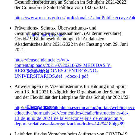
Gesundheitsförderung an Schulen im Schuljahr 2021-2022,
der Comisión de Salud Pública vom 18.05.2021.
https://www.mscbs.gob.es/profesionales/saludPublica/ccayes
Präventions-, Schutz-, Überwachungs- und
Gesundheitsförderungsmaßnahmen. (Außeruniversitäre)
Lehrer und Erzieher
Covid-19 Bildungseinrichtungen in Andalusien.
Akademisches Jahr 2021/2022 in der Fassung vom 29. Juni
2021.
https://feusoandalucia.es/wp-
content/uploads/2021/07/20210629-MEDIDAS-Y-
RECOMENDACIONES-CENTROS-NO-
Schulverein
UNIVERSITARIOS.def_.-docx-1.pdf
Anweisungen des Vizeministeriums für Bildung und Sport
vom 13. Juli 2021 bezüglich der Organisation der Schulen
und der Flexibilität der Lehrpläne für das Schuljahr 2021/22.
Elternvertretung
https://www.juntadeandalucia.es/educacion/portals/web/inspecc
educativa/normativa-d/-/contenidos/detalle/instrucciones-de-
13-de-julio-de-2021-de-la-viceconsejeria-de-educacion-y-
deporte-relativas-a-la-organizacion-de-los-1429418hlgz89
Leitfaden für das Vorgehen beim Auftreten von COVID-19