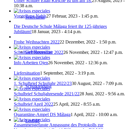
Unser Schüler Eliah Kirsche ist uns am 18.
25 August, 2025 -
10:38 a.m.
Vorstellung Nehls
27 Februar, 2023 - 1:45 p.m.
Sekretariat
Die Deutsche Schule Málaga feiert ihr 125-jähriges
Jubiläum!
18 Januar, 2023 - 4:14 p.m.
Frohe Weihnachten 2022
22 Dezember, 2022 - 1:50 p.m.
Gebührensätze
Schulbrief November 2022
26 November, 2022 - 12:47 p.m.
Info Arbeiten Ojen
26 November, 2022 - 12:36 p.m.
Liefersituation
1 September, 2022 - 3:19 p.m.
1. Schulbrief Schuljahr 2022/23
30 August, 2022 - 7:09 p.m.
Schulkleidung
Schulbrief Schuljahresende 2021/22
28 Juni, 2022 - 9:56 a.m.
Schulbrief April 2022
25 April, 2022 - 8:55 a.m.
Quarantäne‐Ampel DS Málaga
1 April, 2022 - 10:00 a.m.
Leitbild
Zusammengefasste Anpassung des Protokolls zur