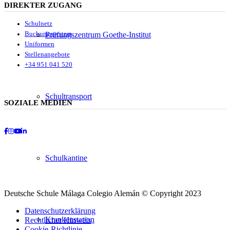
DIREKTER ZUGANG
Schulnetz
Buchungssystem
Prüfungszentrum Goethe-Institut
Uniformen
Stellenangebote
+34 951 041 520
Schultransport
SOZIALE MEDIEN
Facebook
Instagram
Youtube
LinkedIn
Schulkantine
Deutsche Schule Málaga Colegio Alemán © Copyright 2023
Datenschutzerklärung
Krankenstation
Rechtlicher Hinweis
Cookie-Richtlinie