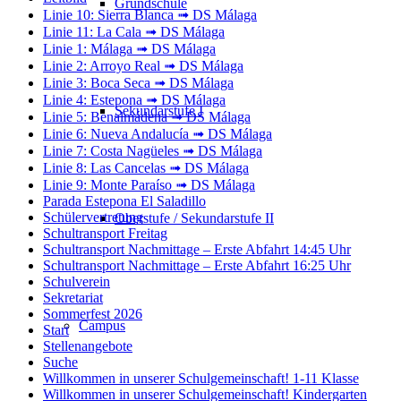
Grundschule
Linie 10: Sierra Blanca ➟ DS Málaga
Linie 11: La Cala ➟ DS Málaga
Linie 1: Málaga ➟ DS Málaga
Linie 2: Arroyo Real ➟ DS Málaga
Linie 3: Boca Seca ➟ DS Málaga
Linie 4: Estepona ➟ DS Málaga
Sekundarstufe I
Linie 5: Benalmádena ➟ DS Málaga
Linie 6: Nueva Andalucía ➟ DS Málaga
Linie 7: Costa Nagüeles ➟ DS Málaga
Linie 8: Las Cancelas ➟ DS Málaga
Linie 9: Monte Paraíso ➟ DS Málaga
Parada Estepona El Saladillo
Schülervertretung
Oberstufe / Sekundarstufe II
Schultransport Freitag
Schultransport Nachmittage – Erste Abfahrt 14:45 Uhr
Schultransport Nachmittage – Erste Abfahrt 16:25 Uhr
Schulverein
Sekretariat
Sommerfest 2026
Campus
Start
Stellenangebote
Suche
Willkommen in unserer Schulgemeinschaft! 1-11 Klasse
Willkommen in unserer Schulgemeinschaft! Kindergarten