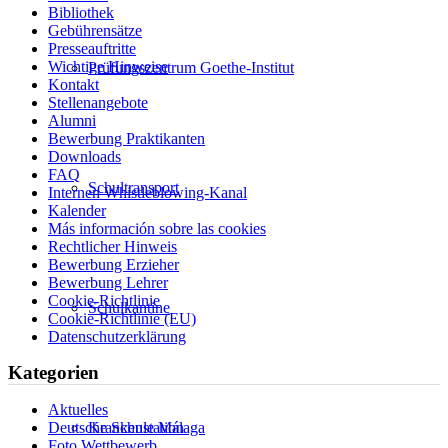
Bibliothek
Gebührensätze
Presseauftritte
Wichtige Hinweise
Prüfungszentrum Goethe-Institut
Kontakt
Stellenangebote
Alumni
Bewerbung Praktikanten
Downloads
FAQ
Schultransport
Internen Whistleblowing-Kanal
Kalender
Más información sobre las cookies
Rechtlicher Hinweis
Bewerbung Erzieher
Bewerbung Lehrer
Cookie-Richtlinie
Schulkantine
Cookie-Richtlinie (EU)
Datenschutzerklärung
Kategorien
Aktuelles
Krankenstation
Deutsche Schule Málaga
Foto Wettbewerb