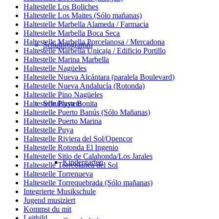
Haltestelle Los Boliches
Haltestelle Los Maites (Sólo mañanas)
Haltestelle Marbella Alameda / Farmacia
Haltestelle Marbella Boca Seca
Haltestelle Marbella Porcelanosa / Mercadona
Schulprogramm
Haltestelle Marbella Unicaja / Edificio Portillo
Haltestelle Marina Marbella
Haltestelle Nagüeles
Haltestelle Nueva Alcántara (paralela Boulevard)
Haltestelle Nueva Andalucía (Rotonda)
Haltestelle Pino Nagüeles
Schulsystem
Haltestelle Playa Bonita
Haltestelle Puerto Banús (Sólo Mañanas)
Haltestelle Puerto Marina
Haltestelle Puya
Haltestelle Riviera del Sol/Opencor
Haltestelle Rotonda El Ingenio
Haltestelle Sitio de Calahonda/Los Jarales
Kindergarten
Haltestelle Torreblanca del Sol
Haltestelle Torrenueva
Haltestelle Torrequebrada (Sólo mañanas)
Integrierte Musikschule
Jugend musiziert
Kommst du mit
Leitbild