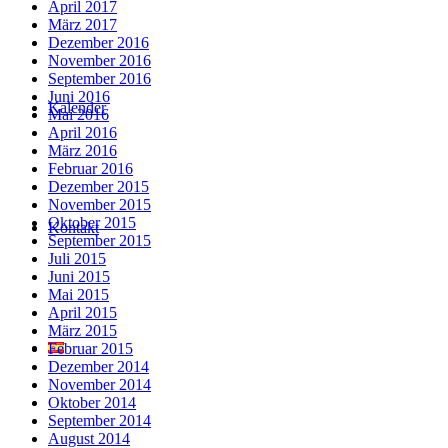
April 2017
März 2017
Dezember 2016
November 2016
September 2016
Juni 2016
Kalender
Mai 2016
April 2016
März 2016
Februar 2016
Dezember 2015
November 2015
Oktober 2015
Kontakt
September 2015
Juli 2015
Juni 2015
Mai 2015
April 2015
März 2015
Februar 2015
Dezember 2014
November 2014
Oktober 2014
September 2014
August 2014