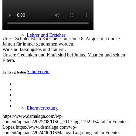
Lehrer und Erzieher
Unser Schüler Eliah Kirsche ist uns am 18. August mit nur 17
Jahren für immer genommen worden.
Wir sind fassungslos und trauern.
Unsere Gedanken und Kraft sind bei Julius, Maarten und seinen
Eltern.
Schulverein
Eintrag teilen
Teilen
auf
Teilen
Facebook
auf
Teilen
X
auf
Teilen
WhatsApp
auf
Per
Elternvertretung
LinkedIn
E-
https://www.dsmalaga.com/wp-
Mail
content/uploads/2025/08/DSC_7117.jpg
1192
954
Julián Fuentes
teilen
Lopez
https://www.dsmalaga.com/wp-
content/uploads/2024/06/DSMalaga-Logo.png
Julián Fuentes