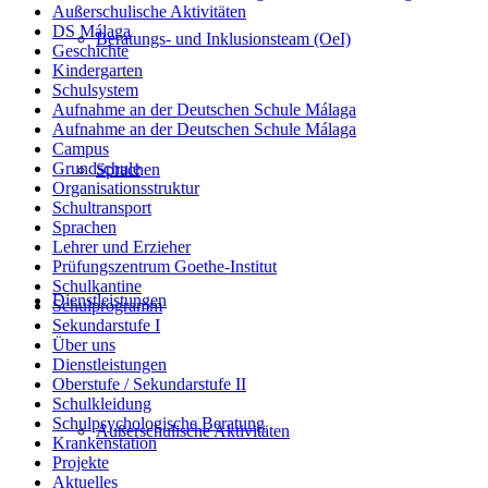
Außerschulische Aktivitäten
DS Málaga
Beratungs- und Inklusionsteam (OeI)
Geschichte
Kindergarten
Schulsystem
Aufnahme an der Deutschen Schule Málaga
Aufnahme an der Deutschen Schule Málaga
Campus
Grundschule
Sprachen
Organisationsstruktur
Schultransport
Sprachen
Lehrer und Erzieher
Prüfungszentrum Goethe-Institut
Schulkantine
Dienstleistungen
Schulprogramm
Sekundarstufe I
Über uns
Dienstleistungen
Oberstufe / Sekundarstufe II
Schulkleidung
Schulpsychologische Beratung
Außerschulische Aktivitäten
Krankenstation
Projekte
Aktuelles