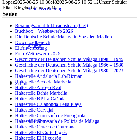
Lopez
2025-08-25 10:38:48
2025-08-25 10:52:12
Unser Schüler
Eliah Kirsche ist uns am 18.
Schülervertretung
Seiten
Beratungs- und Inklusionsteam (OeI)
Buchbox – Wettbewerb 2026
Die Deutsche Schule Málaga in Sozialen Medien
Downloadbereich
Alumni
Elternvertretung
Foto Wettbewerb 2026
Geschichte der Deutschen Schule Málaga 1898 – 1945
Geschichte der Deutschen Schule Málaga 1966 – 1980
Geschichte der Deutschen Schule Málaga 1980 – 2023
Haltestelle Andalucía Lab/Ricmar
Haltestelle Arco de Marbella
Schule
Haltestelle Arroyo Real
Haltestelle Bahía Marbella
Haltestelle BP La Cañada
Haltestelle Calahonda Leila Playa
Haltestelle Carvajal
Haltestelle Comisaría de Fuengirola
Aufnahme
Haltestelle Comisaría de Policía de Málaga
Haltestelle Cruce de Churriana
Haltestelle El Corte Inglés
Haltestelle El Higuerón