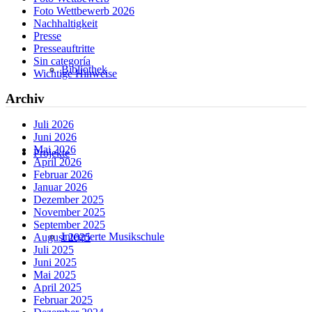
Foto Wettbewerb 2026
Nachhaltigkeit
Presse
Presseauftritte
Sin categoría
Bibliothek
Wichtige Hinweise
Archiv
Juli 2026
Juni 2026
Mai 2026
Projekte
April 2026
Februar 2026
Januar 2026
Dezember 2025
November 2025
September 2025
Integrierte Musikschule
August 2025
Juli 2025
Juni 2025
Mai 2025
April 2025
Februar 2025