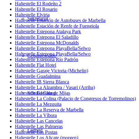
Haltestelle El Rodeíto 2
Haltestelle El Rosario
Haltestelle Elviria
Sekretariat
Haltestelle Estación de Autobuses de Marbella
Haltestelle Estación de Renfe de Fuengiola
Haltestelle Estepona Atalaya Park
Haltestelle Estepona El Saladillo
Haltestelle Estepona McDonalds
Haltestelle Estepona PlayaBella/Selwo
Haltestelle Estepona PlayaBella/Selwo
Gebührensätze
Haltestelle Estepona Río Padrón
Haltestelle Flat Hotel
Haltestelle Garaje Victoria (Michelin)
Haltestelle Guadalmina
Haltestelle IB Sierra Blanca
Haltestelle La Alzambra / Vasari (Arriba)
Schulkleidung
Haltestelle La Cala de Mijas
Haltestelle La Colina (Palacio de Congresos de Torremolinos)
Haltestelle La Mezquita
Haltestelle La Reserva de Marbella
Haltestelle La Víbora
Haltestelle Las Cancelas
Haltestelle Las Palmeras
Leitbild
Haltestelle Las Postas
Haltestelle Los Alicate (morgen)