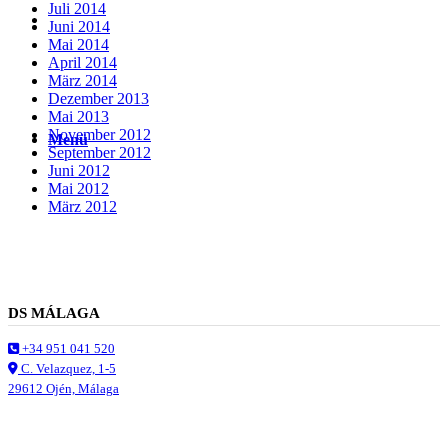
Juli 2014
Suche
Juni 2014
Mai 2014
April 2014
März 2014
Dezember 2013
Mai 2013
November 2012
Menü
Menü
September 2012
Juni 2012
Mai 2012
März 2012
DS MÁLAGA
+34 951 041 520
C. Velazquez, 1-5
29612 Ojén, Málaga