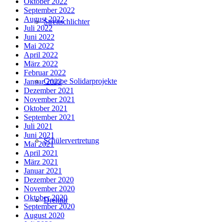
Oktober 2022
September 2022
August 2022
Streitschlichter
Juli 2022
Juni 2022
Mai 2022
April 2022
März 2022
Februar 2022
Gruppe Solidarprojekte
Januar 2022
Dezember 2021
November 2021
Oktober 2021
September 2021
Juli 2021
Juni 2021
Schülervertretung
Mai 2021
April 2021
März 2021
Januar 2021
Dezember 2020
November 2020
Oktober 2020
Drehtür
September 2020
August 2020