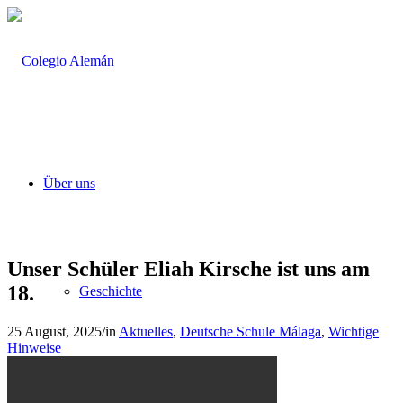
Über uns
Unser Schüler Eliah Kirsche ist uns am
18.
Geschichte
25 August, 2025
/
in
Aktuelles
,
Deutsche Schule Málaga
,
Wichtige
Hinweise
Organisationsstruktur