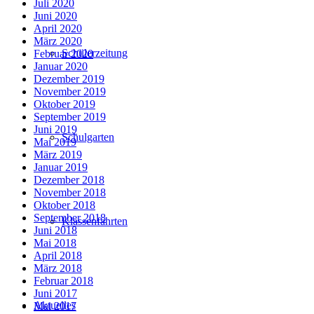
Juli 2020
Juni 2020
April 2020
März 2020
Schülerzeitung
Februar 2020
Januar 2020
Dezember 2019
November 2019
Oktober 2019
September 2019
Juni 2019
Schulgarten
Mai 2019
März 2019
Januar 2019
Dezember 2018
November 2018
Oktober 2018
September 2018
Klassenfahrten
Juni 2018
Mai 2018
April 2018
März 2018
Februar 2018
Juni 2017
Aktuelles
Mai 2017