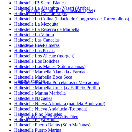
Haltestelle IB Sierra Blanca
Haltestelle La Alzambra / Vasari (Arriba)
Beratungs- und Inklusionsteam (OeI)
Haltestelle La Cala de Mijas
Haltestelle La Colina (Palacio de Congresos de Torremolinos)
Haltestelle La Mezquita
Haltestelle La Reserva de Marbella
Haltestelle La Víbora
Haltestelle Las Cancelas
Haltestelle Las Palmeras
Sprachen
Haltestelle Las Postas
Haltestelle Los Alicate (morgen)
Haltestelle Los Boliches
Haltestelle Los Maites (Sólo mañanas)
Haltestelle Marbella Alameda / Farmacia
Haltestelle Marbella Boca Seca
Dienstleistungen
Haltestelle Marbella Porcelanosa / Mercadona
Haltestelle Marbella Unicaja / Edificio Portillo
Haltestelle Marina Marbella
Haltestelle Nagüeles
Haltestelle Nueva Alcántara (paralela Boulevard)
Haltestelle Nueva Andalucía (Rotonda)
Haltestelle Pino Nagüeles
Außerschulische Aktivitäten
Haltestelle Playa Bonita
Haltestelle Puerto Banús (Sólo Mañanas)
Haltestelle Puerto Marina