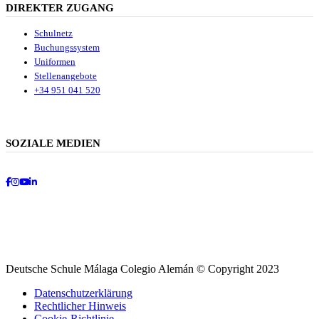
DIREKTER ZUGANG
Schulnetz
Buchungssystem
Uniformen
Stellenangebote
+34 951 041 520
SOZIALE MEDIEN
Facebook
Instagram
Youtube
LinkedIn
Deutsche Schule Málaga Colegio Alemán © Copyright 2023
Datenschutzerklärung
Rechtlicher Hinweis
Cookie-Richtlinie