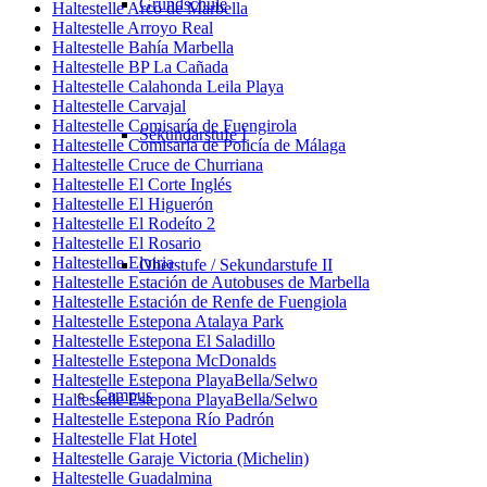
Grundschule
Haltestelle Arco de Marbella
Haltestelle Arroyo Real
Haltestelle Bahía Marbella
Haltestelle BP La Cañada
Haltestelle Calahonda Leila Playa
Haltestelle Carvajal
Haltestelle Comisaría de Fuengirola
Sekundarstufe I
Haltestelle Comisaría de Policía de Málaga
Haltestelle Cruce de Churriana
Haltestelle El Corte Inglés
Haltestelle El Higuerón
Haltestelle El Rodeíto 2
Haltestelle El Rosario
Haltestelle Elviria
Oberstufe / Sekundarstufe II
Haltestelle Estación de Autobuses de Marbella
Haltestelle Estación de Renfe de Fuengiola
Haltestelle Estepona Atalaya Park
Haltestelle Estepona El Saladillo
Haltestelle Estepona McDonalds
Haltestelle Estepona PlayaBella/Selwo
Campus
Haltestelle Estepona PlayaBella/Selwo
Haltestelle Estepona Río Padrón
Haltestelle Flat Hotel
Haltestelle Garaje Victoria (Michelin)
Haltestelle Guadalmina