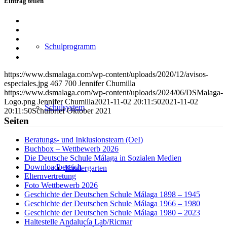
Eintrag teilen
Teilen
auf
Teilen
Facebook
auf
Teilen
Schulprogramm
X
auf
Teilen
WhatsApp
auf
Per
LinkedIn
E-
https://www.dsmalaga.com/wp-content/uploads/2020/12/avisos-
Mail
especiales.jpg
467
700
Jennifer Chumilla
teilen
https://www.dsmalaga.com/wp-content/uploads/2024/06/DSMalaga-
Logo.png
Jennifer Chumilla
2021-11-02 20:11:50
2021-11-02
Schulsystem
20:11:50
Schulbrief Oktober 2021
Seiten
Beratungs- und Inklusionsteam (OeI)
Buchbox – Wettbewerb 2026
Die Deutsche Schule Málaga in Sozialen Medien
Downloadbereich
Kindergarten
Elternvertretung
Foto Wettbewerb 2026
Geschichte der Deutschen Schule Málaga 1898 – 1945
Geschichte der Deutschen Schule Málaga 1966 – 1980
Geschichte der Deutschen Schule Málaga 1980 – 2023
Haltestelle Andalucía Lab/Ricmar