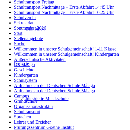
Schultransport Freitag
Schultransport Nachmittage – Erste Abfahrt 14:45 Uhr
Schultransport Nachmittage – Erste Abfahrt 16:25 Uhr
Schulverein
Sekretariat
Sommerfest 2026
Bibliothek
Start
Stellenangebote
Suche
Willkommen in unserer Schulgemeinschaft! 1-11 Klasse
Willkommen in unserer Schulgemeinschaft! Kindergarten
Außerschulische Aktivitäten
Projekte
DS Málaga
Geschichte
Kindergarten
Schulsystem
Aufnahme an der Deutschen Schule Málaga
Aufnahme an der Deutschen Schule Málaga
Campus
Integrierte Musikschule
Grundschule
Organisationsstruktur
Schultransport
Sprachen
Lehrer und Erzieher
Prüfungszentrum Goethe-Institut