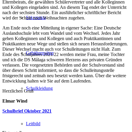
Elternbeirats, die gewählten Schülervertreter und alle Kolleginnen
und Kollegen eingeladen sind. An diesem Tag endet der Unterricht
nach der sechsten Stunde. Ein ausführlicher schriftlicher Bericht
Sekretariat
wird der Schule nach Weihnachten zugehen.
Am Ende noch eine Mitteilung in eigener Sache: Eine Deutsche
Auslandsschule lebt vom Wandel und vom Wechsel. Jedes Jahr
gehen Kolleginnen und Kollegen und auch Praktikantinnen und
Praktikanten neue Wege und stellen sich neuen Herausforderungen.
Dieser Wechsel macht auch vor Schulleitungen nicht Halt. Zum
Gebührensätze
Ende des Schuljahres 2021/22 werden meine Frau, meine Tochter
und ich die DS Málaga schweren Herzens aus privaten Gründen
verlassen. Die vorgesetzten Behörden und der Schulvorstand sind
über diesen Schritt informiert, so dass die Schulleitungsstelle
fristgerecht und zeitnah neu besetzt werden kann. Über die weitere
Entwicklung halten wir Sie auf dem Laufenden.
Schulkleidung
Herzlichen Gruß
Elmar Wind
Schulbrief Oktober 2021
Leitbild