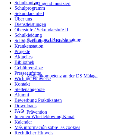
Schulkantine
Jugend musiziert
Schulprogramm
Sekundarstufe I
Über uns
Dienstleistungen
Oberstufe / Sekundarstufe II
Schulkleidung
Studien- und Berufsberatung
Schulpsychologische Beratung
Krankenstation
Projekte
Aktuelles
Bibliothek
Gebührensätze
Presseauftritte
Medienkompetenz an der DS Málaga
Wichtige Hinweise
Kontakt
Stellenangebote
Alumni
Bewerbung Praktikanten
Downloads
FAQ
Prävention
Internen Whistleblowing-Kanal
Kalender
Más información sobre las cookies
Rechtlicher Hinweis