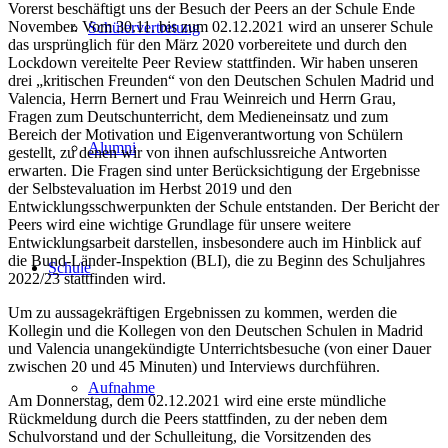
Vorerst beschäftigt uns der Besuch der Peers an der Schule Ende
November. Vom 30.11. bis zum 02.12.2021 wird an unserer Schule
Schülervertretung
das ursprünglich für den März 2020 vorbereitete und durch den
Lockdown vereitelte Peer Review stattfinden. Wir haben unseren
drei „kritischen Freunden“ von den Deutschen Schulen Madrid und
Valencia, Herrn Bernert und Frau Weinreich und Herrn Grau,
Fragen zum Deutschunterricht, dem Medieneinsatz und zum
Bereich der Motivation und Eigenverantwortung von Schülern
Alumni
gestellt, zu denen wir von ihnen aufschlussreiche Antworten
erwarten. Die Fragen sind unter Berücksichtigung der Ergebnisse
der Selbstevaluation im Herbst 2019 und den
Entwicklungsschwerpunkten der Schule entstanden. Der Bericht der
Peers wird eine wichtige Grundlage für unsere weitere
Entwicklungsarbeit darstellen, insbesondere auch im Hinblick auf
die Bund-Länder-Inspektion (BLI), die zu Beginn des Schuljahres
Schule
2022/23 stattfinden wird.
Um zu aussagekräftigen Ergebnissen zu kommen, werden die
Kollegin und die Kollegen von den Deutschen Schulen in Madrid
und Valencia unangekündigte Unterrichtsbesuche (von einer Dauer
zwischen 20 und 45 Minuten) und Interviews durchführen.
Aufnahme
Am Donnerstag, dem 02.12.2021 wird eine erste mündliche
Rückmeldung durch die Peers stattfinden, zu der neben dem
Schulvorstand und der Schulleitung, die Vorsitzenden des