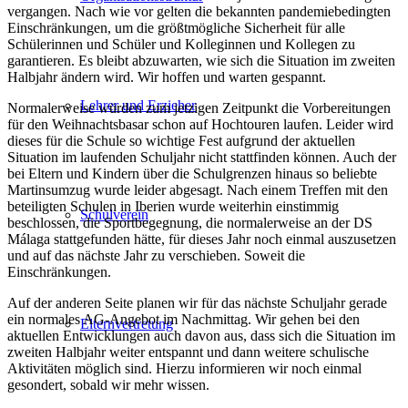
vergangen. Nach wie vor gelten die bekannten pandemiebedingten
Einschränkungen, um die größtmögliche Sicherheit für alle
Schülerinnen und Schüler und Kolleginnen und Kollegen zu
garantieren. Es bleibt abzuwarten, wie sich die Situation im zweiten
Halbjahr ändern wird. Wir hoffen und warten gespannt.
Lehrer und Erzieher
Normalerweise würden zum jetzigen Zeitpunkt die Vorbereitungen
für den Weihnachtsbasar schon auf Hochtouren laufen. Leider wird
dieses für die Schule so wichtige Fest aufgrund der aktuellen
Situation im laufenden Schuljahr nicht stattfinden können. Auch der
bei Eltern und Kindern über die Schulgrenzen hinaus so beliebte
Martinsumzug wurde leider abgesagt. Nach einem Treffen mit den
beteiligten Schulen in Iberien wurde weiterhin einstimmig
Schulverein
beschlossen, die Sportbegegnung, die normalerweise an der DS
Málaga stattgefunden hätte, für dieses Jahr noch einmal auszusetzen
und auf das nächste Jahr zu verschieben. Soweit die
Einschränkungen.
Auf der anderen Seite planen wir für das nächste Schuljahr gerade
ein normales AG-Angebot im Nachmittag. Wir gehen bei den
Elternvertretung
aktuellen Entwicklungen auch davon aus, dass sich die Situation im
zweiten Halbjahr weiter entspannt und dann weitere schulische
Aktivitäten möglich sind. Hierzu informieren wir noch einmal
gesondert, sobald wir mehr wissen.