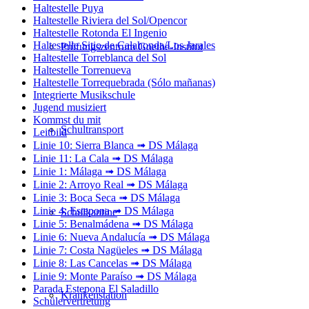
Haltestelle Puya
Haltestelle Riviera del Sol/Opencor
Haltestelle Rotonda El Ingenio
Haltestelle Sitio de Calahonda/Los Jarales
Prüfungszentrum Goethe-Institut
Haltestelle Torreblanca del Sol
Haltestelle Torrenueva
Haltestelle Torrequebrada (Sólo mañanas)
Integrierte Musikschule
Jugend musiziert
Kommst du mit
Schultransport
Leitbild
Linie 10: Sierra Blanca ➟ DS Málaga
Linie 11: La Cala ➟ DS Málaga
Linie 1: Málaga ➟ DS Málaga
Linie 2: Arroyo Real ➟ DS Málaga
Linie 3: Boca Seca ➟ DS Málaga
Linie 4: Estepona ➟ DS Málaga
Schulkantine
Linie 5: Benalmádena ➟ DS Málaga
Linie 6: Nueva Andalucía ➟ DS Málaga
Linie 7: Costa Nagüeles ➟ DS Málaga
Linie 8: Las Cancelas ➟ DS Málaga
Linie 9: Monte Paraíso ➟ DS Málaga
Parada Estepona El Saladillo
Krankenstation
Schülervertretung